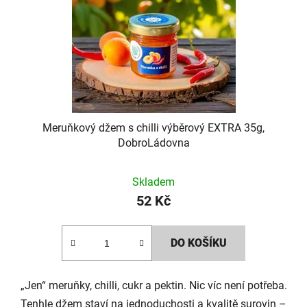
s
p
p
r
r
o
o
d
d
u
Meruňkový džem s chilli výběrový EXTRA 35g,
u
k
DobroLádovna
k
t
Skladem
t
ů
52 Kč
ů
DO KOŠÍKU
„Jen“ meruňky, chilli, cukr a pektin. Nic víc není potřeba.
Tenhle džem staví na jednoduchosti a kvalitě surovin –