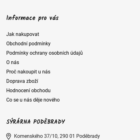
k
y
Informace pro vás
v
ý
Jak nakupovat
p
Obchodní podmínky
i
Podmínky ochrany osobních údajů
s
O nás
u
Proč nakoupit u nás
Doprava zboží
Hodnocení obchodu
Co se u nás děje nového
SÝRÁRNA PODĚBRADY
Komenského 37/10, 290 01 Poděbrady