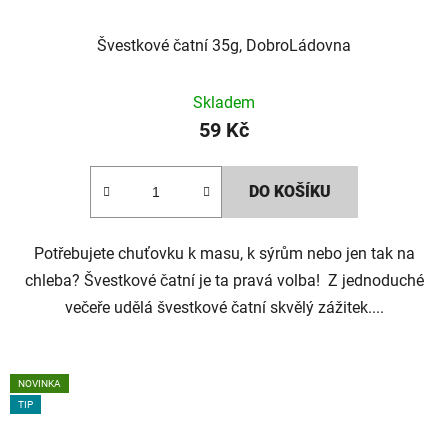
Švestkové čatní 35g, DobroLádovna
Skladem
59 Kč
DO KOŠÍKU
Potřebujete chuťovku k masu, k sýrům nebo jen tak na
chleba? Švestkové čatní je ta pravá volba! Z jednoduché
večeře udělá švestkové čatní skvělý zážitek....
NOVINKA
TIP