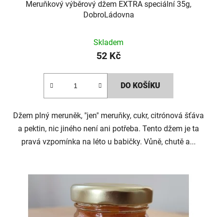
Meruňkový výběrový džem EXTRA speciální 35g,
DobroLádovna
Skladem
52 Kč
DO KOŠÍKU
Džem plný meruněk, "jen" meruňky, cukr, citrónová šťáva
a pektin, nic jiného není ani potřeba. Tento džem je ta
pravá vzpomínka na léto u babičky. Vůně, chutě a...