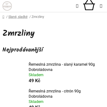
Přejít
Hledat
NÁKU
na
obsah
KOŠÍ
Domů
/
Slané, sladké
/
Zmrzliny
Zmrzliny
Nejprodávanější
Řemeslná zmrzlina - slaný karamel 90g
Dobroládovna
Skladem
49 Kč
Řemeslná zmrzlina - citrón 90g
Dobroládovna
Skladem