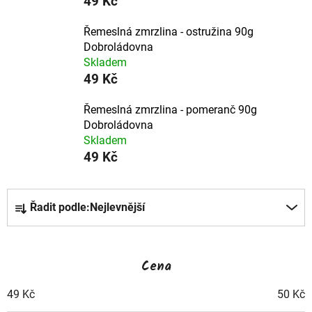
49 Kč
Řemeslná zmrzlina - ostružina 90g
Dobroládovna
Skladem
49 Kč
Řemeslná zmrzlina - pomeranč 90g
Dobroládovna
Skladem
49 Kč
Ř
Řadit podle:
Nejlevnější
a
z
Cena
e
49
Kč
50
Kč
n