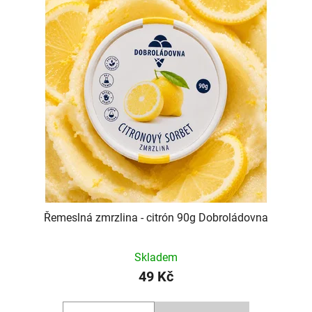
ý
p
i
s
p
r
o
d
Řemeslná zmrzlina - citrón 90g Dobroládovna
u
k
Skladem
49 Kč
t