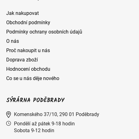
k
y
Jak nakupovat
v
Obchodní podmínky
ý
Podmínky ochrany osobních údajů
O nás
p
Proč nakoupit u nás
i
Doprava zboží
s
Hodnocení obchodu
u
Co se u nás děje nového
SÝRÁRNA PODĚBRADY
Komenského 37/10, 290 01 Poděbrady
Pondělí až pátek 9-18 hodin
Sobota 9-12 hodin