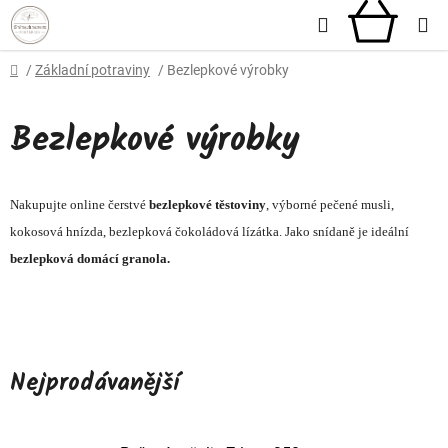
Přejít
Hledat
NÁKU
na
obsah
KOŠÍ
Domů
/
Základní potraviny
/
Bezlepkové výrobky
Bezlepkové výrobky
Nakupujte online čerstvé
bezlepkové těstoviny
, výborné pečené musli,
kokosová hnízda, bezlepková čokoládová lízátka. Jako snídaně je ideální
bezlepková domácí granola.
Nejprodávanější