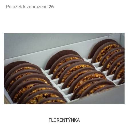
Položek k zobrazení:
26
V
ý
p
i
s
p
r
o
d
FLORENTÝNKA
u