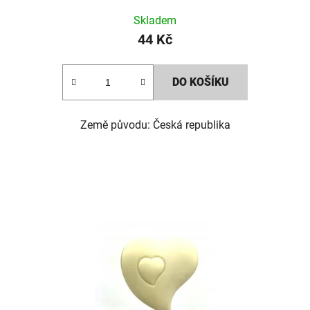
k
Skladem
44 Kč
t
ů
DO KOŠÍKU
Země původu: Česká republika