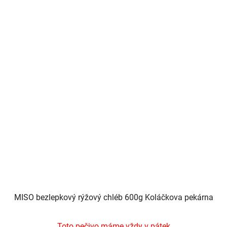
MISO bezlepkový rýžový chléb 600g Koláčkova pekárna
Toto pečivo máme vždy v pátek