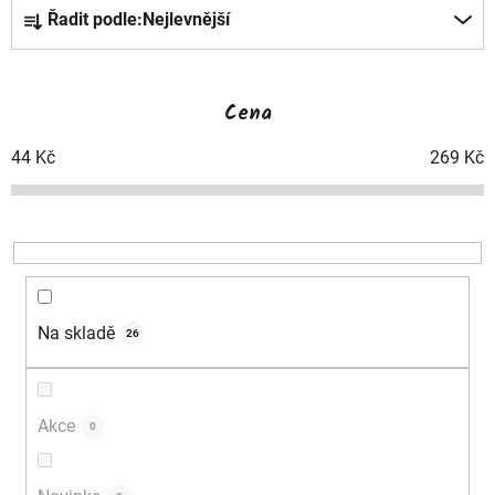
Ř
Řadit podle:
Nejlevnější
a
z
Cena
e
44
Kč
269
Kč
n
í
p
r
Na skladě
26
o
d
Akce
0
u
k