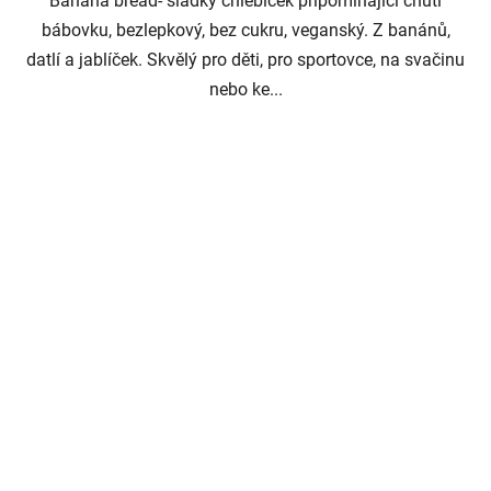
Banana bread- sladký chlebíček připomínající chutí
bábovku, bezlepkový, bez cukru, veganský. Z banánů,
datlí a jablíček. Skvělý pro děti, pro sportovce, na svačinu
nebo ke...