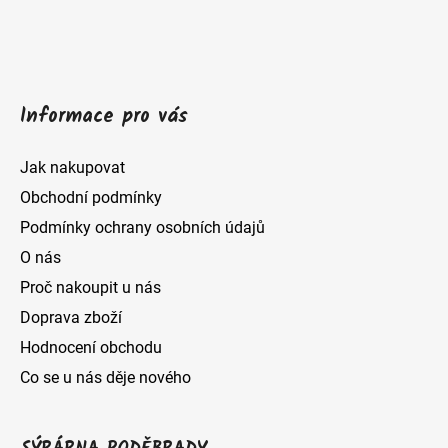
í
v
k
y
Informace pro vás
v
ý
Jak nakupovat
p
Obchodní podmínky
i
Podmínky ochrany osobních údajů
s
O nás
u
Proč nakoupit u nás
Doprava zboží
Hodnocení obchodu
Co se u nás děje nového