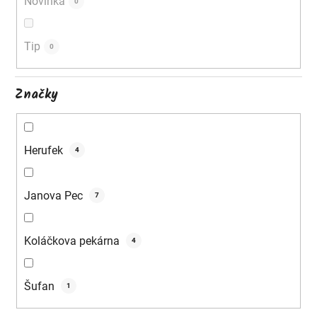
Novinka
0
t
ů
Tip
0
Značky
Herufek
4
Janova Pec
7
Koláčkova pekárna
4
Šufan
1