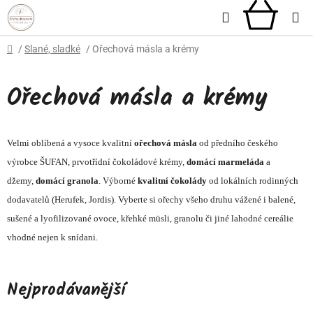
Přejít
Hledat
NÁKU
na
obsah
KOŠÍ
Domů
/
Slané, sladké
/
Ořechová másla a krémy
Ořechová másla a krémy
Velmi oblíbená a vysoce kvalitní
ořechová másla
od předního českého
výrobce ŠUFAN, prvotřídní čokoládové krémy,
domácí marmeláda
a
džemy,
domácí granola
. Výborné
kvalitní čokolády
od lokálních rodinných
dodavatelů (Herufek, Jordis). Vyberte si ořechy všeho druhu vážené i balené,
sušené a lyofilizované ovoce, křehké müsli, granolu či jiné lahodné cereálie
vhodné nejen k snídani.
Nejprodávanější