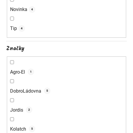
k
Novinka
4
t
ů
Tip
4
Značky
Agro-El
1
DobroLádovna
5
Jordis
2
Kolatch
5