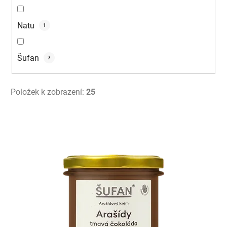
Natu
1
Šufan
7
Položek k zobrazení:
25
V
ý
p
i
s
p