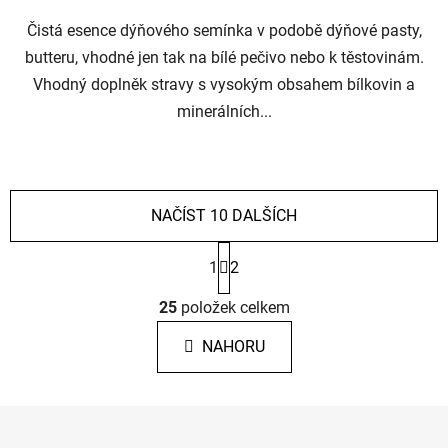
Čistá esence dýňového semínka v podobě dýňové pasty,
butteru, vhodné jen tak na bílé pečivo nebo k těstovinám.
Vhodný doplněk stravy s vysokým obsahem bílkovin a
minerálních...
NAČÍST 10 DALŠÍCH
S
1
2
t
O
25
položek celkem
r
v
á
NAHORU
l
n
á
k
Z
d
o