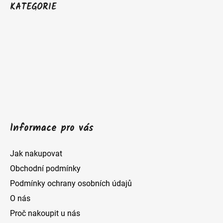
a
á
v
KATEGORIE
c
á
p
n
í
a
í
p
t
r
í
v
k
y
Informace pro vás
v
ý
Jak nakupovat
p
Obchodní podmínky
i
Podmínky ochrany osobních údajů
s
O nás
u
Proč nakoupit u nás