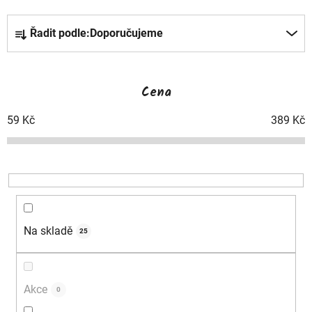
Ř
Řadit podle:
Doporučujeme
a
z
Cena
e
59
Kč
389
Kč
n
í
p
r
Na skladě
25
o
d
Akce
0
u