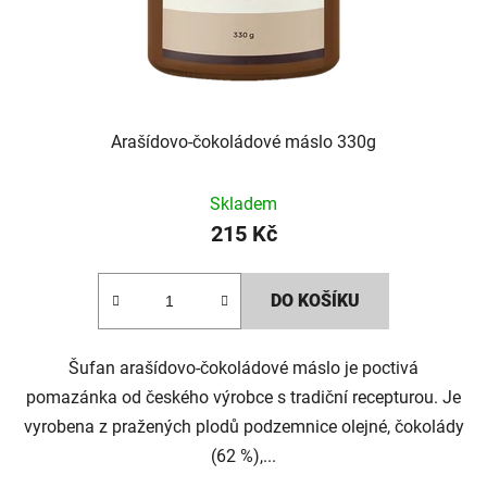
r
o
d
Arašídovo-čokoládové máslo 330g
u
k
Skladem
215 Kč
t
ů
DO KOŠÍKU
Šufan arašídovo-čokoládové máslo je poctivá
pomazánka od českého výrobce s tradiční recepturou. Je
vyrobena z pražených plodů podzemnice olejné, čokolády
(62 %),...