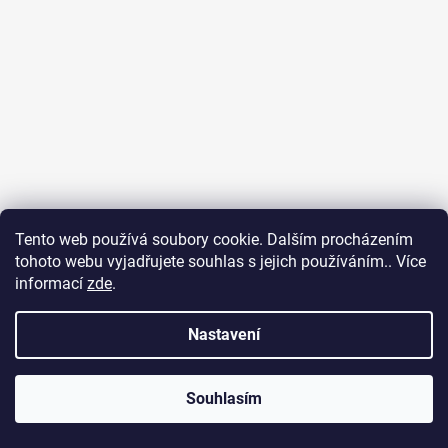
Tento web používá soubory cookie. Dalším procházením
tohoto webu vyjadřujete souhlas s jejich používáním.. Více
informací
zde
.
Nastavení
Sledovat na Instagramu
INFO: Pokud máte v košíku produkty na váhu, může se celková
cena objednávky ještě změnit, v závislosti na skutečných
Souhlasím
gramážích těchto produktů.
Vytvořil Shoptet