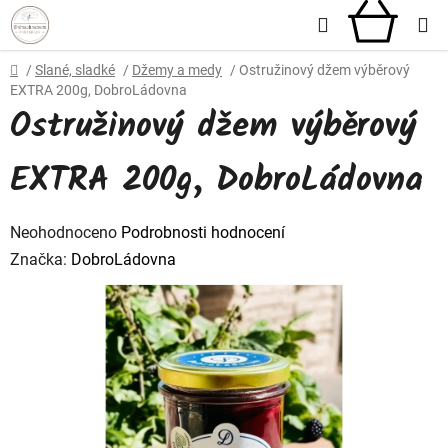
Přejít
Hledat
NÁKU
na
obsah
KOŠÍ
Domů
/
Slané, sladké
/
Džemy a medy
/
Ostružinový džem výběrový
EXTRA 200g, DobroLádovna
Ostružinový džem výběrový
EXTRA 200g, DobroLádovna
Průměrné
Neohodnoceno
Podrobnosti hodnocení
hodnocení
Značka:
DobroLádovna
produktu
je
0,0
z
5
hvězdiček.