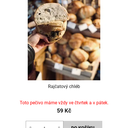
Rajčatový chléb
Toto pečivo máme vždy ve čtvrtek a v pátek.
59 Kč