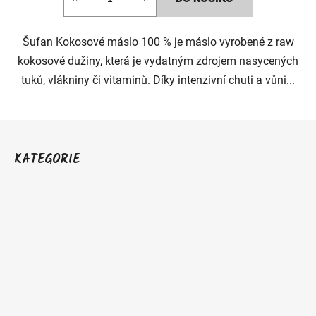
Šufan Kokosové máslo 100 % je máslo vyrobené z raw
kokosové dužiny, která je vydatným zdrojem nasycených
tuků, vlákniny či vitaminů. Díky intenzivní chuti a vůni...
Z
á
KATEGORIE
p
a
t
í