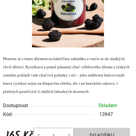
Přeneste se s tímto džemem na babiččinu zahrádku a vraťte se do sladkých
chvil dětství. Kyselkavá a jemně pikantní chuť výběrového džemu z českých
ostružin pohladí vaše chuťové pohárky i oči – jeho nádherná fialovo-rudá
barva vynikne nejen na křupavém chlebu, ale i na lineckém cukroví, v
plněných perníčcích či dalších lahodných dezertech.
Dostupnost
Skladem
Kód:
13947
165 Kč
DO KOŠÍKU