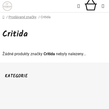
Přejít
Hledat
NÁKU
na
obsah
KOŠÍ
Domů
/
Prodávané značky
/
Critida
Critida
Žádné produkty značky
Critida
nebyly nalezeny...
Z
á
KATEGORIE
p
a
t