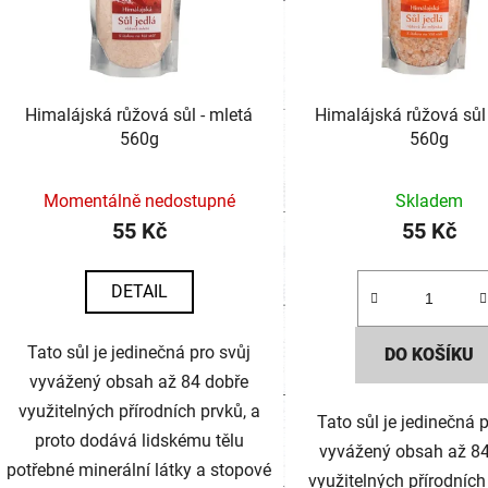
i
s
p
Himalájská růžová sůl - mletá
Himalájská růžová sůl
r
560g
560g
o
Momentálně nedostupné
Skladem
d
55 Kč
55 Kč
u
DETAIL
k
t
Tato sůl je jedinečná pro svůj
DO KOŠÍKU
vyvážený obsah až 84 dobře
ů
využitelných přírodních prvků, a
Tato sůl je jedinečná 
proto dodává lidskému tělu
vyvážený obsah až 8
potřebné minerální látky a stopové
využitelných přírodních