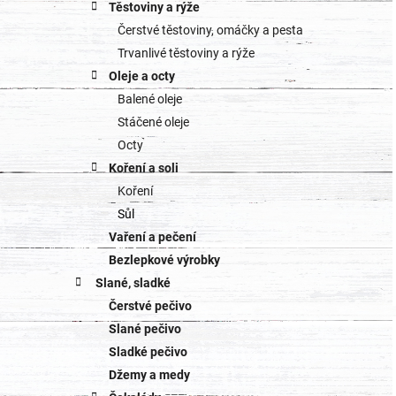
Těstoviny a rýže
Čerstvé těstoviny, omáčky a pesta
Trvanlivé těstoviny a rýže
Oleje a octy
Balené oleje
Stáčené oleje
Octy
Koření a soli
Koření
Sůl
Vaření a pečení
Bezlepkové výrobky
Slané, sladké
Čerstvé pečivo
Slané pečivo
Sladké pečivo
Džemy a medy