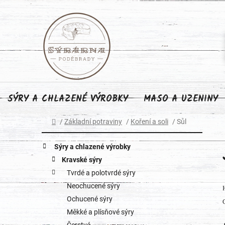
Přejít
na
obsah
SÝRY A CHLAZENÉ VÝROBKY
MASO A UZENINY
Domů
/
Základní potraviny
/
Koření a soli
/
Sůl
P
K
Přeskočit
Sýry a chlazené výrobky
o
kategorie
a
Kravské sýry
Tvrdé a polotvrdé sýry
s
t
Neochucené sýry
e
t
Ochucené sýry
g
Měkké a plísňové sýry
r