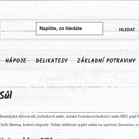
NÁPOJE
DELIKATESY
ZÁKLADNÍ POTRAVINY
Sůl
Himalájská růžová sůl, bylinková směs, italská česneková kořenící směs BIO, pepř 
Chilli Harrisa, koření chipotle .Velmi oblíbené sypké směsi na upečení, brownies,