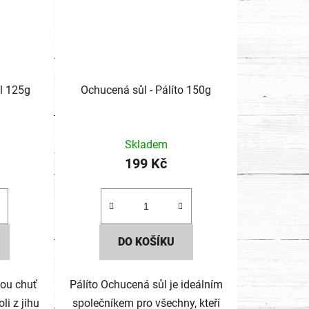
Mořská sůl Flor de Sal 125g
Ochucená sůl - Pálíto 150g
Skladem
199 Kč
DO KOŠÍKU
nou chuť
Pálíto Ochucená sůl je ideálním
li z jihu
společníkem pro všechny, kteří