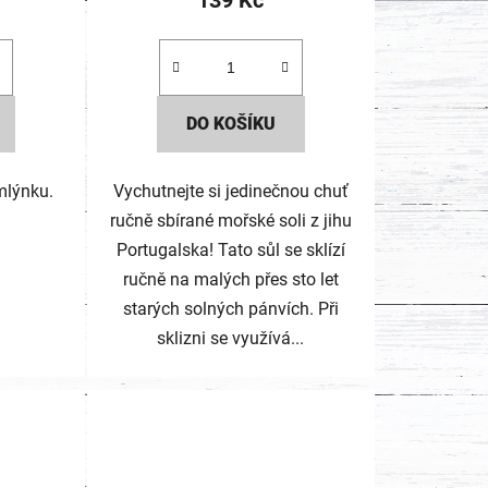
139 Kč
DO KOŠÍKU
 mlýnku.
Vychutnejte si jedinečnou chuť
ručně sbírané mořské soli z jihu
Portugalska! Tato sůl se sklízí
ručně na malých přes sto let
starých solných pánvích. Při
sklizni se využívá...