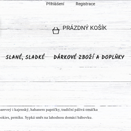
Přihlášení
Registrace
PRÁZDNÝ KOŠÍK
NÁKUPNÍ
KOŠÍK
SLANÉ, SLADKÉ
DÁRKOVÉ ZBOŽÍ A DOPLŇKY
barevný i kajenský, habanero papričky, tradiční pálivá omáčka
 cookies, perníku. Sypká směs na lahodnou domácí bábovku.