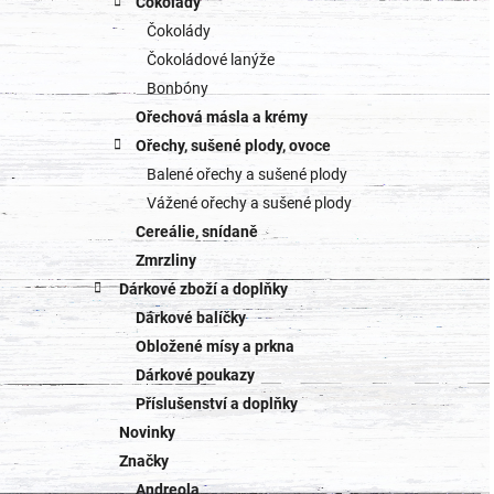
Čokolády
Čokolády
Čokoládové lanýže
Bonbóny
Ořechová másla a krémy
Ořechy, sušené plody, ovoce
Balené ořechy a sušené plody
Vážené ořechy a sušené plody
Cereálie, snídaně
Zmrzliny
Dárkové zboží a doplňky
Dárkové balíčky
Obložené mísy a prkna
Dárkové poukazy
Příslušenství a doplňky
Novinky
Značky
Andreola