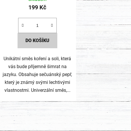
199 Kč
DO KOŠÍKU
Unikátní směs koření a soli, která
vás bude příjemně šimrat na
jazyku. Obsahuje sečuánský pepř,
který je známý svými lechtivými
vlastnostmi. Univerzální směs,...
O
v
l