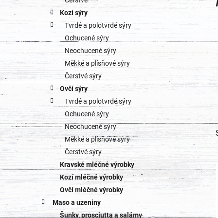
o
Čerstvé
a
Kozí sýry
r
Tvrdé a polotvrdé sýry
n
i
Ochucené sýry
e
n
Neochucené sýry
Měkké a plísňové sýry
í
Čerstvé sýry
p
Ovčí sýry
Tvrdé a polotvrdé sýry
a
Ochucené sýry
n
Neochucené sýry
Měkké a plísňové sýry
e
Čerstvé sýry
l
Kravské mléčné výrobky
Kozí mléčné výrobky
Ovčí mléčné výrobky
Maso a uzeniny
Šunky, prosciutta a salámy