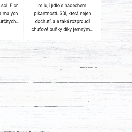
soli Flor
milují jídlo s nádechem
Na malých
pikantnosti. Sůl, která nejen
rčitých...
dochutí, ale také rozproudí
chuťové buňky díky jemným...