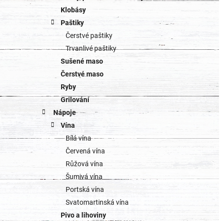
Klobásy
Paštiky
Čerstvé paštiky
Trvanlivé paštiky
Sušené maso
Čerstvé maso
Ryby
Grilování
Nápoje
Vína
Bílá vína
Červená vína
Růžová vína
Šumivá vína
Portská vína
Svatomartinská vína
Pivo a lihoviny