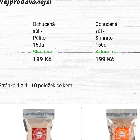
Nejprodávanější
Ochucená
Ochucená
sůl -
sůl -
Pálíto
Šimráto
150g
150g
Skladem
Skladem
199 Kč
199 Kč
Stránka
1
z
1
-
10
položek celkem
V
ý
p