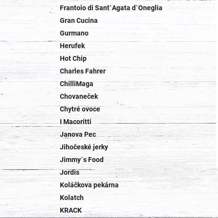
Frantoio di Sant`Agata d`Oneglia
Gran Cucina
Gurmano
Herufek
Hot Chip
Charles Fahrer
ChilliMaga
Chovaneček
Chytré ovoce
I Macoritti
Janova Pec
Jihočeské jerky
Jimmy´s Food
Jordis
Koláčkova pekárna
Kolatch
KRACK