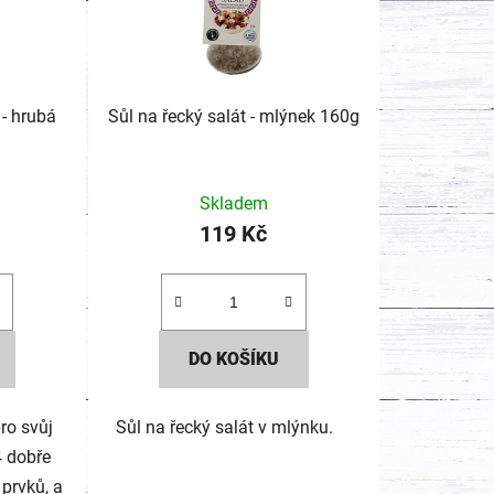
í
p
r
 - hrubá
Sůl na řecký salát - mlýnek 160g
o
d
Skladem
u
119 Kč
k
t
ů
DO KOŠÍKU
pro svůj
Sůl na řecký salát v mlýnku.
4 dobře
 prvků, a