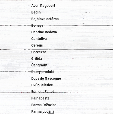
Avon Ragobert
Bedin
Bejblova octárna
Bohaya
Cantine Vedova
Cantoliva
Cereus
Corvezzo
Critida
Čangrády
Dobrý produkt
Ducs de Gascogne
Dvůr Seletice
Edmont Fallot
Fajnapasta
Farma Držovice
Farma Loužná