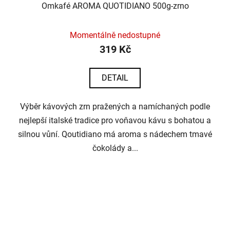
Omkafé AROMA QUOTIDIANO 500g-zrno
Momentálně nedostupné
319 Kč
DETAIL
Výběr kávových zrn pražených a namíchaných podle
nejlepší italské tradice pro voňavou kávu s bohatou a
silnou vůní. Qoutidiano má aroma s nádechem tmavé
čokolády a...