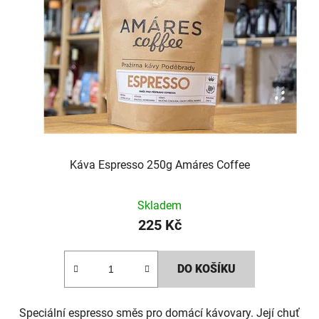
i
s
p
r
o
d
Káva Espresso 250g Amáres Coffee
u
k
Skladem
225 Kč
t
ů
DO KOŠÍKU
Speciální espresso směs pro domácí kávovary. Její chuť