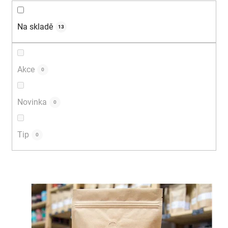
r
Na skladě
13
o
d
Akce
0
u
k
Novinka
0
t
ů
Tip
0
V
ý
p