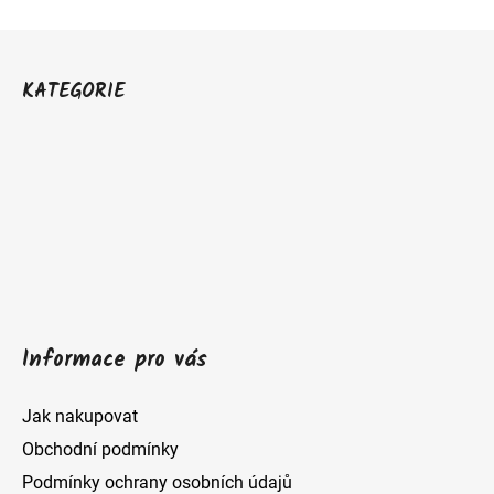
v
Z
l
á
KATEGORIE
á
p
d
a
a
c
t
í
í
p
r
v
Informace pro vás
k
y
Jak nakupovat
v
Obchodní podmínky
ý
Podmínky ochrany osobních údajů