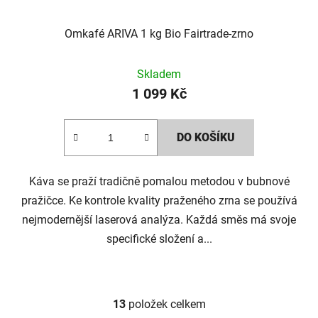
Omkafé ARIVA 1 kg Bio Fairtrade-zrno
Skladem
1 099 Kč
DO KOŠÍKU
Káva se praží tradičně pomalou metodou v bubnové
pražičce. Ke kontrole kvality praženého zrna se používá
nejmodernější laserová analýza. Každá směs má svoje
specifické složení a...
13
položek celkem
O