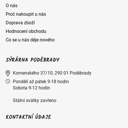
O nás
p
Proč nakoupit u nás
i
Doprava zboží
s
Hodnocení obchodu
u
Co se u nás děje nového
SÝRÁRNA PODĚBRADY
Komenského 37/10, 290 01 Poděbrady
Pondělí až pátek 9-18 hodin
Sobota 9-12 hodin
Státní svátky zavřeno
KONTAKTNÍ ÚDAJE