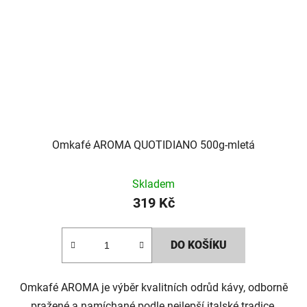
Omkafé AROMA QUOTIDIANO 500g-mletá
Skladem
319 Kč
DO KOŠÍKU
Omkafé AROMA je výběr kvalitních odrůd kávy, odborně
pražené a namíchané podle nejlepší italské tradice.