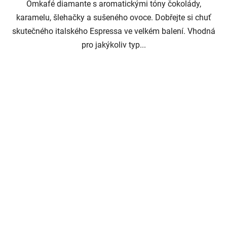
5
Omkafé diamante s aromatickými tóny čokolády,
hvězdiček.
karamelu, šlehačky a sušeného ovoce. Dobřejte si chuť
skutečného italského Espressa ve velkém balení. Vhodná
pro jakýkoliv typ...