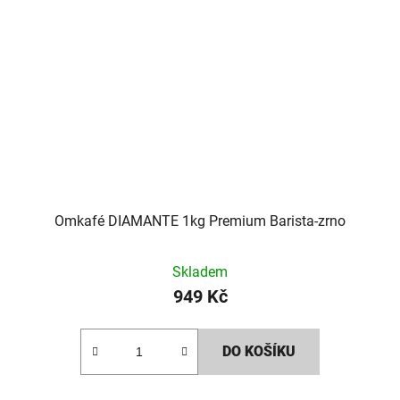
Omkafé DIAMANTE 1kg Premium Barista-zrno
Průměrné
Skladem
hodnocení
949 Kč
produktu
je
DO KOŠÍKU
3,0
z