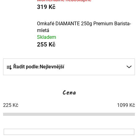
319 Kč
Omkafé DIAMANTE 250g Premium Barista-
mletá
Skladem
255 Kč
Ř
Řadit podle:
Nejlevnější
a
z
Cena
e
225
Kč
1099
Kč
n
í
p