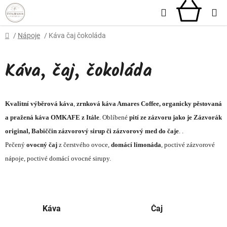
Přejít
Hledat
NÁKU
na
obsah
KOŠÍ
Domů
/
Nápoje
/
Káva čaj čokoláda
Káva, čaj, čokoláda
Kvalitní výběrová káva
,
zrnková káva Amares Coffee, organicky pěstovaná
a pražená káva OMKAFE z Itále
. Oblíbené
pití ze zázvoru jako je Zázvorák
original, Babiččin zázvorový sirup či zázvorový med do čaje
. .
Pečený
ovocný čaj
z čerstvého ovoce,
domácí limonáda
, poctivé zázvorové
nápoje, poctivé domácí ovocné sirupy.
Káva
Čaj