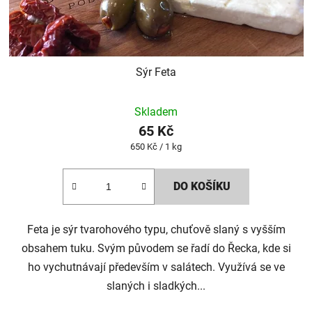
Sýr Feta
Průměrné
Skladem
hodnocení
65 Kč
produktu
Měrná
650 Kč / 1 kg
je
cena:
4,0
DO KOŠÍKU
z
5
Feta je sýr tvarohového typu, chuťově slaný s vyšším
hvězdiček.
obsahem tuku. Svým původem se řadí do Řecka, kde si
ho vychutnávají především v salátech. Využívá se ve
slaných i sladkých...