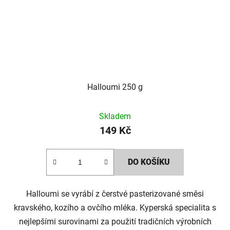
Halloumi 250 g
Průměrné
Skladem
hodnocení
149 Kč
produktu
je
DO KOŠÍKU
2,0
z
5
Halloumi se vyrábí z čerstvé pasterizované směsi
hvězdiček.
kravského, kozího a ovčího mléka. Kyperská specialita s
nejlepšími surovinami za použití tradičních výrobních