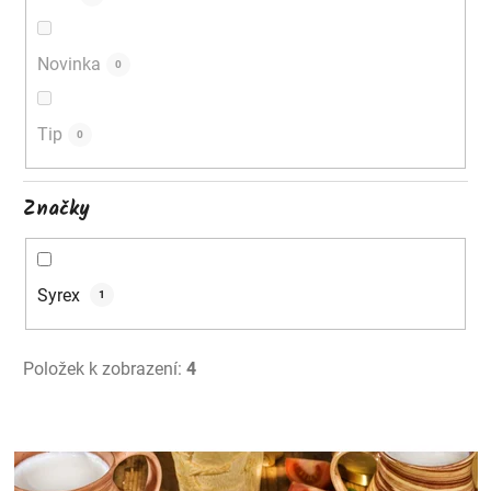
u
k
Novinka
0
t
ů
Tip
0
Značky
Syrex
1
Položek k zobrazení:
4
V
ý