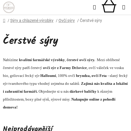
Přejít
Hledat
NÁKU
na
obsah
KOŠÍ
Domů
/
Sýry a chlazené výrobky
/
Ovčí sýry
/
Čerstvé sýry
Čerstvé sýry
Nabízíme
kvalitní farmářské výrobky
,
čerstvé ovčí sýry.
Mezi oblíbené
čerstvé sýry patří čerstvý
ovčí sýr z Farmy Držovice
, ovčí váleček ve vosku
bio, grilovací řecký sýr
Halloumi
, 100% ovčí
bryndza, ovčí Feta
- slaný řecký
sýr tvarohového typu vhodný zejména do salátů.
Zajímá nás kvalita a lokální
i zahraniční farmáři.
Objednejte si u nás
dárkové balíčky
k různým
příležitostem, boxy plné sýrů, sýrové mísy.
Nakupujte online z pohodlí
domova!
Nejprodávanější