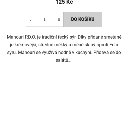
125 Kč
DO KOŠÍKU
Manouri P.D.O. je tradiční řecký sýr. Díky přidané smetaně
je krémovější, středně měkký a méně slaný oproti Feta
sýru. Manouri se využívá hodně v kuchyni. Přidává se do
salátů,...