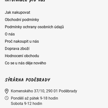
Informace pro vás
k
y
Jak nakupovat
v
Obchodní podmínky
ý
Podmínky ochrany osobních údajů
O nás
p
Proč nakoupit u nás
i
Doprava zboží
s
Hodnocení obchodu
u
Co se u nás děje nového
SÝRÁRNA PODĚBRADY
Komenského 37/10, 290 01 Poděbrady
Pondělí až pátek 9-18 hodin
Sobota 9-12 hodin