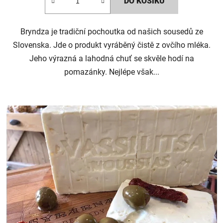
DO KOŠÍKU
z
5
Bryndza je tradiční pochoutka od našich sousedů ze
hvězdiček.
Slovenska. Jde o produkt vyráběný čistě z ovčího mléka.
Jeho výrazná a lahodná chuť se skvěle hodí na
pomazánky. Nejlépe však...