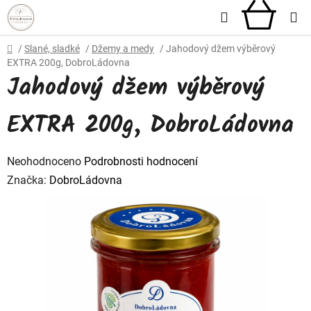
Přejít
Hledat
NÁKU
na
obsah
KOŠÍ
Domů
/
Slané, sladké
/
Džemy a medy
/
Jahodový džem výběrový
EXTRA 200g, DobroLádovna
Jahodový džem výběrový
EXTRA 200g, DobroLádovna
Průměrné
Neohodnoceno
Podrobnosti hodnocení
hodnocení
Značka:
DobroLádovna
produktu
je
0,0
z
5
hvězdiček.