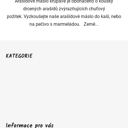
Arašídové máslo křupavé je obohaceno o kousky
drcených arašídů zvýrazňujících chuťový
požitek. Vyzkoušejte naše arašídové máslo do kaší, nebo
na pečivo s marmeládou. Země...
Z
á
KATEGORIE
p
a
t
í
Informace pro vás