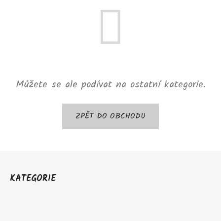
Můžete se ale podívat na ostatní kategorie.
ZPĚT DO OBCHODU
Z
á
KATEGORIE
p
a