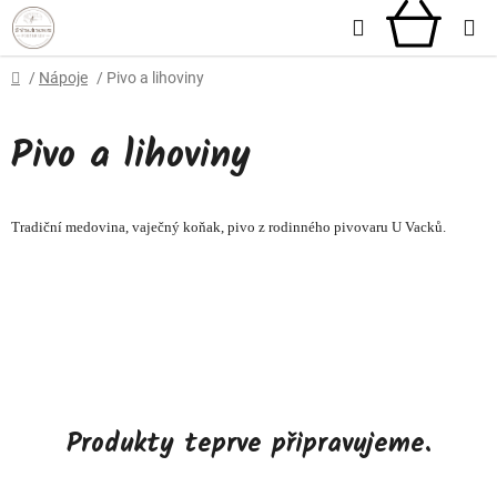
Přejít
Hledat
NÁKU
na
obsah
KOŠÍ
Domů
/
Nápoje
/
Pivo a lihoviny
Pivo a lihoviny
Tradiční medovina, vaječný koňak, pivo z rodinného pivovaru U Vacků.
Produkty teprve připravujeme.