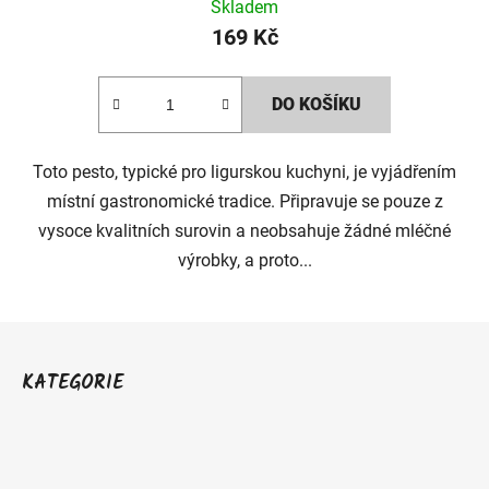
Skladem
169 Kč
DO KOŠÍKU
Toto pesto, typické pro ligurskou kuchyni, je vyjádřením
místní gastronomické tradice. Připravuje se pouze z
vysoce kvalitních surovin a neobsahuje žádné mléčné
výrobky, a proto...
Z
á
KATEGORIE
p
a