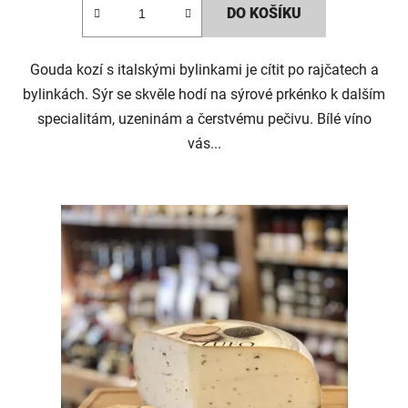
DO KOŠÍKU
z
5
Gouda kozí s italskými bylinkami je cítit po rajčatech a
hvězdiček.
bylinkách. Sýr se skvěle hodí na sýrové prkénko k dalším
specialitám, uzeninám a čerstvému pečivu. Bílé víno
vás...