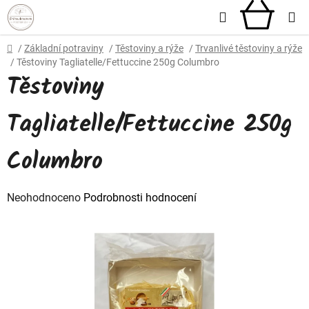
Přejít
Hledat
NÁKU
na
obsah
KOŠÍ
Domů
/
Základní potraviny
/
Těstoviny a rýže
/
Trvanlivé těstoviny a rýže
/
Těstoviny Tagliatelle/Fettuccine 250g Columbro
Těstoviny
Tagliatelle/Fettuccine 250g
Columbro
Průměrné
Neohodnoceno
Podrobnosti hodnocení
hodnocení
produktu
je
0,0
z
5