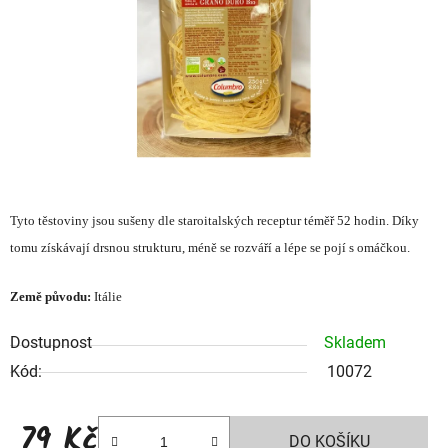
hvězdiček.
Tyto těstoviny jsou sušeny dle staroitalských receptur téměř 52 hodin. Díky
tomu získávají drsnou strukturu, méně se rozváří a lépe se pojí s omáčkou.
Země původu:
Itálie
Dostupnost
Skladem
Kód:
10072
79 Kč
DO KOŠÍKU