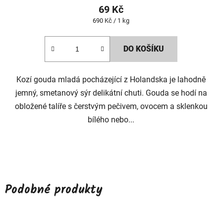
69 Kč
Měrná
690 Kč / 1 kg
cena:
DO KOŠÍKU
Kozí gouda mladá pocházející z Holandska je lahodně
jemný, smetanový sýr delikátní chuti. Gouda se hodí na
obložené talíře s čerstvým pečivem, ovocem a sklenkou
bílého nebo...
Podobné produkty