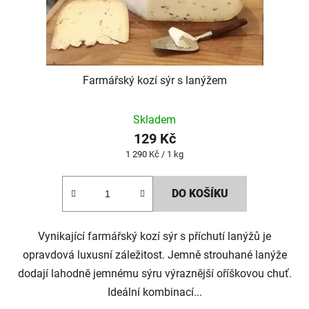
Farmářský kozí sýr s lanýžem
Skladem
129 Kč
Měrná
1 290 Kč / 1 kg
cena:
DO KOŠÍKU
Vynikající farmářský kozí sýr s příchutí lanýžů je
opravdová luxusní záležitost. Jemně strouhané lanýže
dodají lahodně jemnému sýru výraznější oříškovou chuť.
Ideální kombinací...