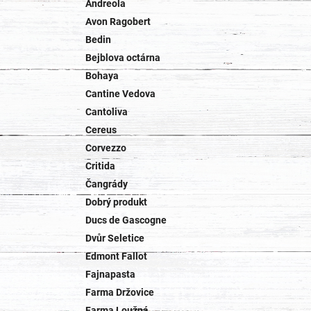
Andreola
Avon Ragobert
Bedin
Bejblova octárna
Bohaya
Cantine Vedova
Cantoliva
Cereus
Corvezzo
Critida
Čangrády
Dobrý produkt
Ducs de Gascogne
Dvůr Seletice
Edmont Fallot
Fajnapasta
Farma Držovice
Farma Loužná