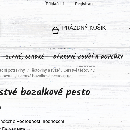
Přihlášení
Registrace
PRÁZDNÝ KOŠÍK
NÁKUPNÍ
KOŠÍK
SLANÉ, SLADKÉ
DÁRKOVÉ ZBOŽÍ A DOPLŇKY
adní potraviny
/
Těstoviny a rýže
/
Čerstvé těstoviny,
a pesta
/
Čerstvé bazalkové pesto 110g
stvé bazalkové pesto
g
né
noceno
Podrobnosti hodnocení
ení
:
Fajnapasta