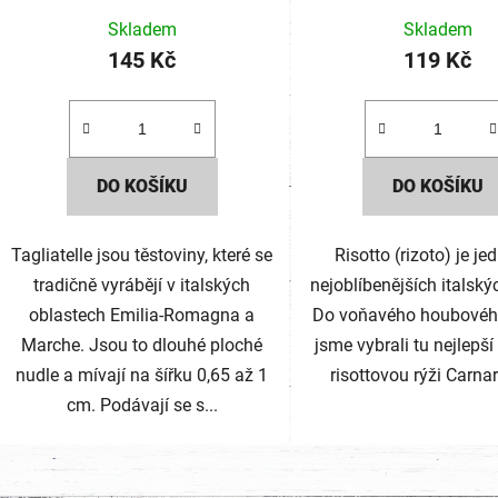
Skladem
Skladem
145 Kč
119 Kč
DO KOŠÍKU
DO KOŠÍKU
Tagliatelle jsou těstoviny, které se
Risotto (rizoto) je je
tradičně vyrábějí v italských
nejoblíbenějších italský
oblastech Emilia-Romagna a
Do voňavého houbového
Marche. Jsou to dlouhé ploché
jsme vybrali tu nejlepší
nudle a mívají na šířku 0,65 až 1
risottovou rýži Carnaro
cm. Podávají se s...