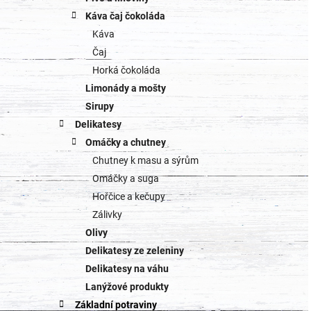
Káva čaj čokoláda
Káva
Čaj
Horká čokoláda
Limonády a mošty
Sirupy
Delikatesy
Omáčky a chutney
Chutney k masu a sýrům
Omáčky a suga
Hořčice a kečupy
Zálivky
Olivy
Delikatesy ze zeleniny
Delikatesy na váhu
Lanýžové produkty
Základní potraviny