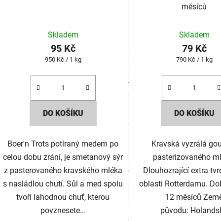
měsíců
Skladem
Skladem
95 Kč
79 Kč
Měrná
Měrná
950 Kč / 1 kg
790 Kč / 1 kg
cena:
cena:
DO KOŠÍKU
DO KOŠÍKU
Boer'n Trots potíraný medem po
Kravská vyzrálá go
celou dobu zrání, je smetanový sýr
pasterizovaného ml
z pasterovaného kravského mléka
Dlouhozrající extra tvr
s nasládlou chutí. Sůl a med spolu
oblasti Rotterdamu. Do
tvoří lahodnou chuť, kterou
12 měsíců Zem
povznesete...
původu: Holands