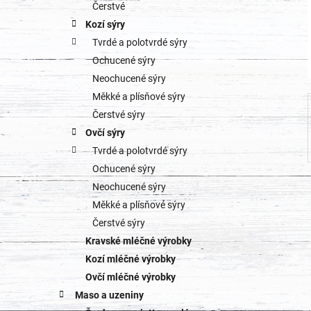
o
Čerstvé
a
Kozí sýry
r
Tvrdé a polotvrdé sýry
n
i
Ochucené sýry
e
n
Neochucené sýry
Měkké a plísňové sýry
í
Čerstvé sýry
p
Ovčí sýry
Tvrdé a polotvrdé sýry
a
Ochucené sýry
n
Neochucené sýry
Měkké a plísňové sýry
e
Čerstvé sýry
l
Kravské mléčné výrobky
Kozí mléčné výrobky
Ovčí mléčné výrobky
Maso a uzeniny