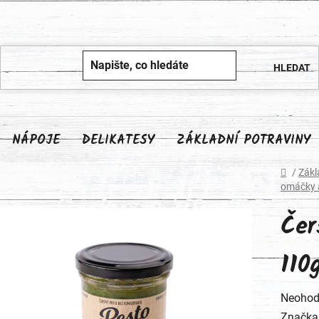
NÁPOJE
DELIKATESY
ZÁKLADNÍ POTRAVINY
Domů
/
Zákl
omáčky 
Čer
110
Průměr
Neohod
hodnoc
Značka