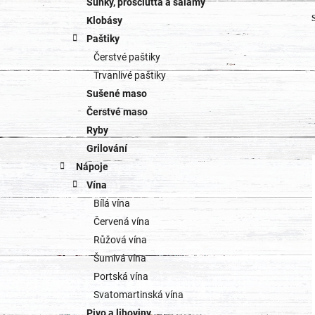
Šunky, prosciutta a salámy
Klobásy
Paštiky
Čerstvé paštiky
Trvanlivé paštiky
Sušené maso
Čerstvé maso
Ryby
Grilování
Nápoje
Vína
Bílá vína
Červená vína
Růžová vína
Šumivá vína
Portská vína
Svatomartinská vína
Pivo a lihoviny