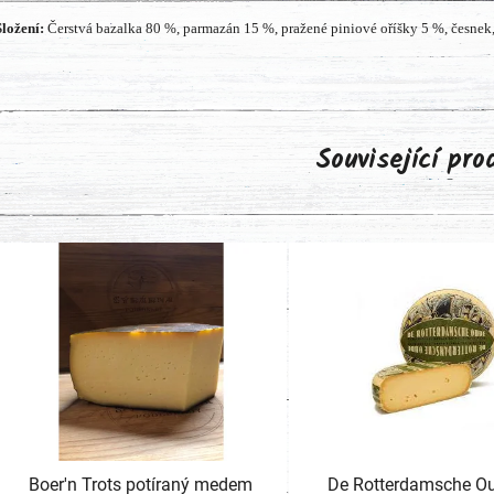
Složení:
Čerstvá bazalka 80 %, parmazán 15 %, pražené piniové oříšky 5 %, česnek, 
Související pr
Boer'n Trots potíraný medem
De Rotterdamsche O