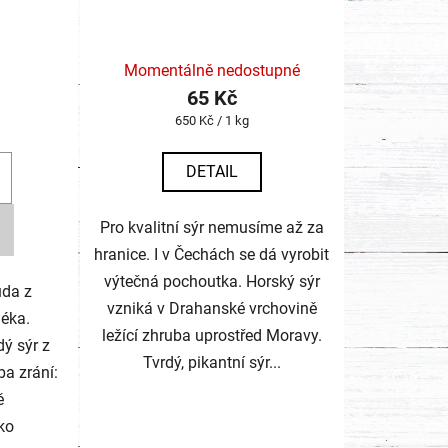
Momentálně nedostupné
65 Kč
Měrná
650 Kč / 1 kg
cena:
DETAIL
Pro kvalitní sýr nemusíme až za
hranice. I v Čechách se dá vyrobit
výtečná pochoutka. Horský sýr
uda z
vzniká v Drahanské vrchovině
éka.
ležící zhruba uprostřed Moravy.
dý sýr z
Tvrdý, pikantní sýr...
ba zrání:
ě
ko