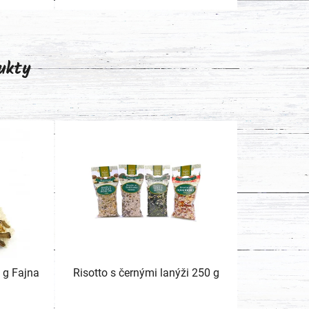
ukty
0 g Fajna
Risotto s černými lanýži 250 g