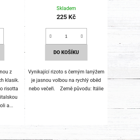
Skladem
225 Kč
DO KOŠÍKU
dnou z
Vynikající rizoto s černým lanýžem
ch klasik.
je jasnou volbou na rychlý oběd
 risotta
nebo večeři. Země původu: Itálie
 italskou
li a...