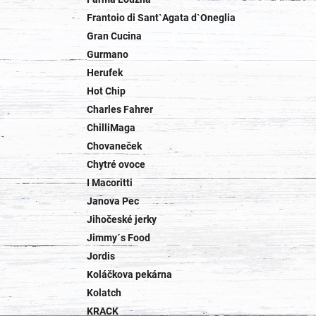
Frantoio di Sant`Agata d`Oneglia
Gran Cucina
Gurmano
Herufek
Hot Chip
Charles Fahrer
ChilliMaga
Chovaneček
Chytré ovoce
I Macoritti
Janova Pec
Jihočeské jerky
Jimmy´s Food
Jordis
Koláčkova pekárna
Kolatch
KRACK