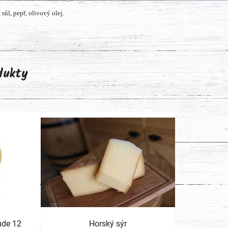
sůl, pepř, olivový olej.
odukty
ude 12
Horský sýr