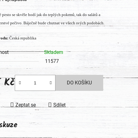
tu
 pesto se skvěle hodí jak do teplých pokrmů, tak do salátů a
erstvé pečivo. Báječně bude chutnat ve všech svých podobách.
odu:
Česká republika
ek.
nost
Skladem
11577
5 Kč
DO KOŠÍKU
 cena:
Zeptat se
Sdílet
skuze