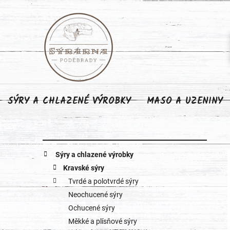
Přejít
na
obsah
SÝRY A CHLAZENÉ VÝROBKY
MASO A UZENINY
P
K
Přeskočit
Sýry a chlazené výrobky
o
kategorie
a
Kravské sýry
Tvrdé a polotvrdé sýry
s
t
Neochucené sýry
e
t
Ochucené sýry
g
Měkké a plísňové sýry
r