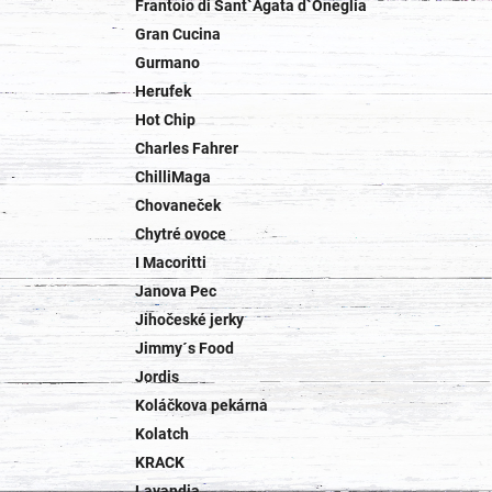
Frantoio di Sant`Agata d`Oneglia
Gran Cucina
Gurmano
Herufek
Hot Chip
Charles Fahrer
ChilliMaga
Chovaneček
Chytré ovoce
I Macoritti
Janova Pec
Jihočeské jerky
Jimmy´s Food
Jordis
Koláčkova pekárna
Kolatch
KRACK
Lavandia