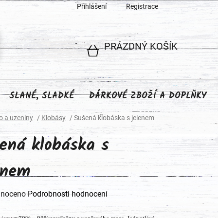
Přihlášení
Registrace
PRÁZDNÝ KOŠÍK
NÁKUPNÍ
KOŠÍK
SLANÉ, SLADKÉ
DÁRKOVÉ ZBOŽÍ A DOPLŇKY
 a uzeniny
/
Klobásy
/
Sušená klobáska s jelenem
ená klobáska s
enem
né
noceno
Podrobnosti hodnocení
ení