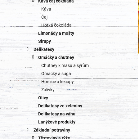
Káva čaj čokoláda
Káva
Čaj
Horká čokoláda
Limonády a mošty
Sirupy
Delikatesy
Omáčky a chutney
Chutney k masu a sýrům
Omáčky a suga
Hořčice a kečupy
Zálivky
Olivy
Delikatesy ze zeleniny
Delikatesy na váhu
Lanýžové produkty
Základní potraviny
Těstoviny a rýže