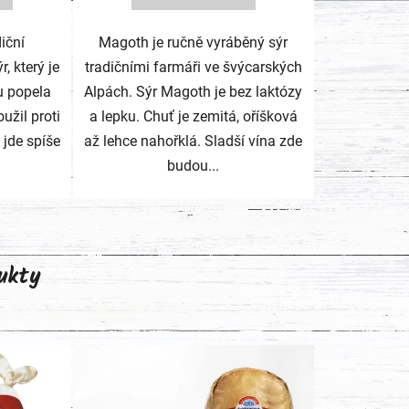
iční
Magoth je ručně vyráběný sýr
, který je
tradičními farmáři ve švýcarských
u popela
Alpách. Sýr Magoth je bez laktózy
užil proti
a lepku. Chuť je zemitá, oříšková
 jde spíše
až lehce nahořklá. Sladší vína zde
budou...
ukty