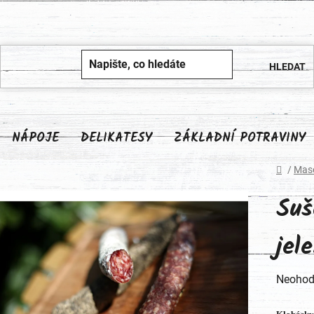
NÁPOJE
DELIKATESY
ZÁKLADNÍ POTRAVINY
Domů
/
Maso
Suš
jel
Průměr
Neohod
hodnoc