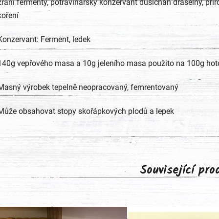
zrání fermenty, potravinářský konzervant dusičnan draselný, příro
koření
Konzervant: Ferment, ledek
140g vepřového masa a 10g jeleního masa použito na 100g ho
Masný výrobek tepelně neopracovaný, femrentovaný
Může obsahovat stopy skořápkových plodů a lepek
Související pr