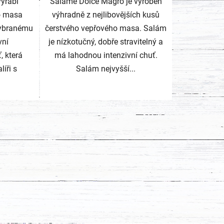
vyrábí
Salame Dolce Magro je vyroben
o masa
výhradně z nejlibovějších kusů
vybranému
čerstvého vepřového masa. Salám
vní
je nízkotučný, dobře stravitelný a
, která
má lahodnou intenzivní chuť.
líři s
Salám nejvyšší...