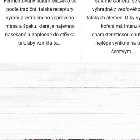
Fermentovaný salám MILÁNO se
Salame Golfetta se 
podle tradiční italské receptury
výhradně z vepřovéh
vyrábí z vytříděného vepřového
italských plemen. Díky 
masa a špeku, které je najemno
koření má intenzi
nasekané a naplněné do střívka
charakteristickou chuť
tak, aby vznikla ta...
nejlépe vynikne na ta
čerstvým...