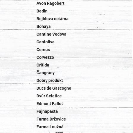
Avon Ragobert
Bedin
Bejblova octárna
Bohaya
Cantine Vedova
Cantoliva
Cereus
Corvezzo
Critida
Čangrády
Dobrý produkt
Ducs de Gascogne
Dvůr Seletice
Edmont Fallot
Fajnapasta
Farma Držovice
Farma Loužná