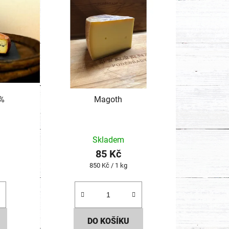
 %
Magoth
Skladem
85 Kč
Měrná
850 Kč / 1 kg
cena:
DO KOŠÍKU