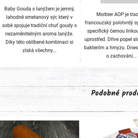
Baby Gouda s lanýžem je jemný,
Morbier AOP je trad
lahodně smetanový sýr, který v
francouzský polotvrdý sýr
sobě spojuje tradiční chuť goudy s
specifický černou linko
nezaměnitelným aroma lanýže.
uprostřed. Dříve popel slo
Díky této oblíbené kombinaci si
bakteriím a hmyzu. Dnes
získá všechny...
o zachování...
Podobné prod