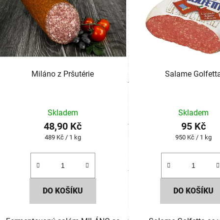
Miláno z Pršutérie
Salame Golfett
Skladem
Skladem
48,90 Kč
95 Kč
Měrná
Měrná
489 Kč / 1 kg
950 Kč / 1 kg
cena:
cena:
DO KOŠÍKU
DO KOŠÍKU