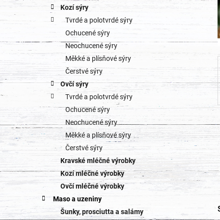
a
Kozí sýry
r
Tvrdé a polotvrdé sýry
n
i
Ochucené sýry
e
n
Neochucené sýry
Měkké a plísňové sýry
í
Čerstvé sýry
p
Ovčí sýry
Tvrdé a polotvrdé sýry
a
Ochucené sýry
n
Neochucené sýry
Měkké a plísňové sýry
e
Čerstvé sýry
l
Kravské mléčné výrobky
Kozí mléčné výrobky
Ovčí mléčné výrobky
Maso a uzeniny
Šunky, prosciutta a salámy