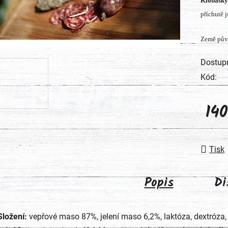
Klobásky
produk
příchutě 
je
0,0
Země pův
z
5
Dostup
hvězdič
Kód:
14
Měrná
Tisk
Popis
Di
Složení:
vepřové maso 87%, jelení maso 6,2%, laktóza, dextróza, 