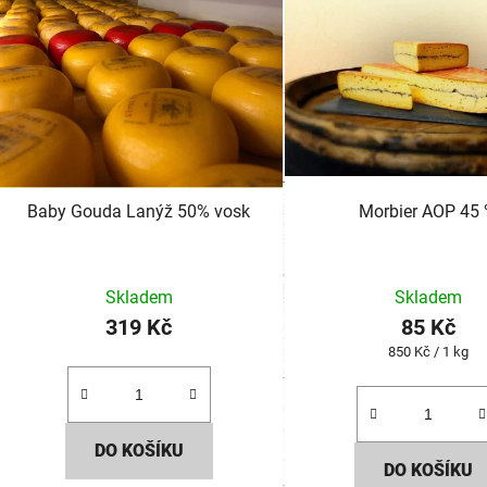
Baby Gouda Lanýž 50% vosk
Morbier AOP 45
Skladem
Skladem
319 Kč
85 Kč
Měrná
850 Kč / 1 kg
cena:
DO KOŠÍKU
DO KOŠÍKU