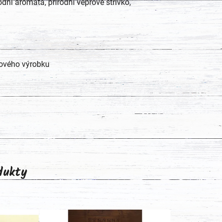
dní aromata, přírodní vepřové střívko,
tového výrobku
odukty