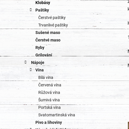
Klobásy
Paštiky
Čerstvé paštiky
Trvanlivé paštiky
Sušené maso
Čerstvé maso
Ryby
Grilování
Nápoje
Vína
Bílá vína
Červená vína
Růžová vína
Šumivá vína
Portská vína
Svatomartinská vína
Pivo a lihoviny