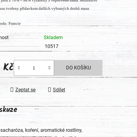
jsou z 70% – 98% vyráběny z vepřového masa. Jednotlivé
tu
jsou tvořeny přídavkem dalších vybraných druhů masa.
odu: Francie
nost
Skladem
ek.
10517
0 Kč
DO KOŠÍKU
 cena:
Zeptat se
Sdílet
skuze
sacharóza, koření, aromatické rostliny,