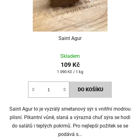
Saint Agur
Průměrné
Skladem
hodnocení
109 Kč
produktu
Měrná
1 090 Kč / 1 kg
je
cena:
5,0
DO KOŠÍKU
z
5
Saint Agur to je vyzrálý smetanový sýr s vnitřní modrou
hvězdiček.
plísní. Pikantní vůně, slaná a výrazná chuť sýra se hodí
do salátů i teplých pokrmů. Pro nejlepší požitek se se
podává s...