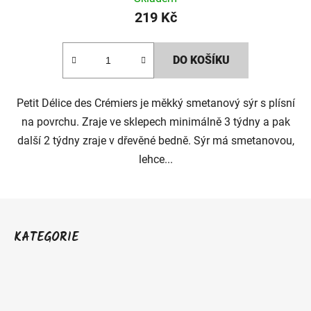
219 Kč
DO KOŠÍKU
Petit Délice des Crémiers je měkký smetanový sýr s plísní
na povrchu. Zraje ve sklepech minimálně 3 týdny a pak
další 2 týdny zraje v dřevěné bedně. Sýr má smetanovou,
lehce...
Z
á
KATEGORIE
p
a