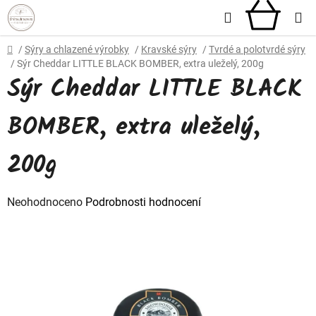
Přejít
Hledat
NÁKU
na
obsah
KOŠÍ
Domů
/
Sýry a chlazené výrobky
/
Kravské sýry
/
Tvrdé a polotvrdé sýry
/
Sýr Cheddar LITTLE BLACK BOMBER, extra uleželý, 200g
Sýr Cheddar LITTLE BLACK
BOMBER, extra uleželý,
200g
Průměrné
Neohodnoceno
Podrobnosti hodnocení
hodnocení
produktu
je
0,0
z
5