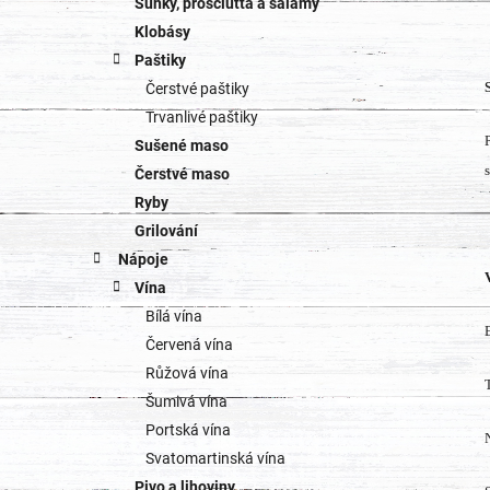
Šunky, prosciutta a salámy
Klobásy
Paštiky
Čerstvé paštiky
Trvanlivé paštiky
Sušené maso
Čerstvé maso
Ryby
Grilování
Nápoje
Vína
Bílá vína
Červená vína
Růžová vína
Šumivá vína
Portská vína
Svatomartinská vína
Pivo a lihoviny