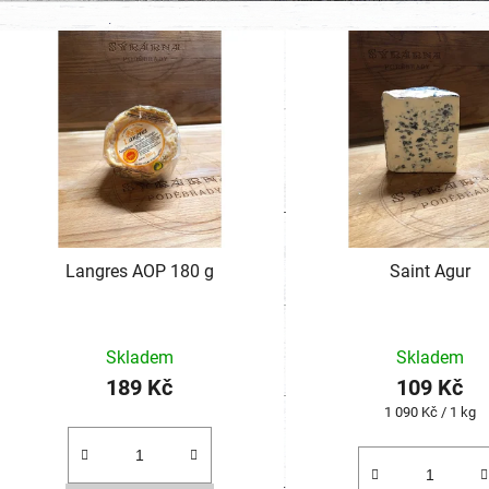
Langres AOP 180 g
Saint Agur
Průměr
Skladem
Skladem
hodnoc
189 Kč
109 Kč
produk
Měrná
1 090 Kč / 1 kg
je
cena:
5,0
z