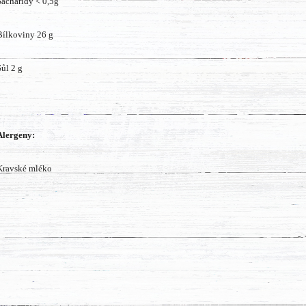
Sacharidy
< 0,5g
Bílkoviny
26 g
Sůl
2 g
Alergeny:
Kravské mléko