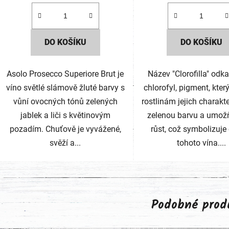
DO KOŠÍKU
DO KOŠÍKU
Asolo Prosecco Superiore Brut je
Název "Clorofilla" odk
víno světlé slámově žluté barvy s
chlorofyl, pigment, kte
vůní ovocných tónů zelených
rostlinám jejich charakt
jablek a liči s květinovým
zelenou barvu a umožň
pozadím. Chuťově je vyvážené,
růst, což symbolizuje
svěží a...
tohoto vína....
Podobné prod