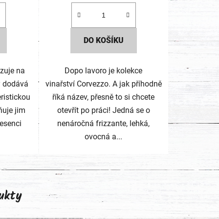
DO KOŠÍKU
azuje na
Dopo lavoro je kolekce
rý dodává
vinařství Corvezzo. A jak příhodně
eristickou
říká název, přesně to si chcete
uje jim
otevřít po práci! Jedná se o
 esenci
nenáročná frizzante, lehká,
ovocná a...
ukty