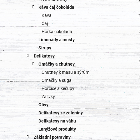
Káva čaj čokoláda
Káva
Čaj
Horká čokoláda
Limonády a mošty
Sirupy
Delikatesy
Omáčky a chutney
Chutney k masu a sýrům
Omáčky a suga
Hořčice a kečupy
Zálivky
Olivy
Delikatesy ze zeleniny
Delikatesy na váhu
Lanýžové produkty
Základní potraviny