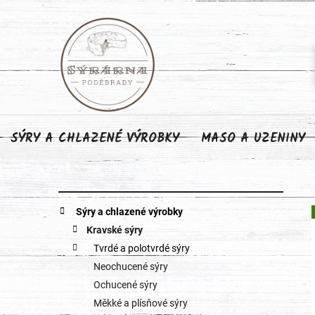
Přejít
na
obsah
SÝRY A CHLAZENÉ VÝROBKY
MASO A UZENINY
P
K
Přeskočit
Sýry a chlazené výrobky
o
kategorie
a
Kravské sýry
Tvrdé a polotvrdé sýry
s
t
Neochucené sýry
e
t
Ochucené sýry
g
Měkké a plísňové sýry
r