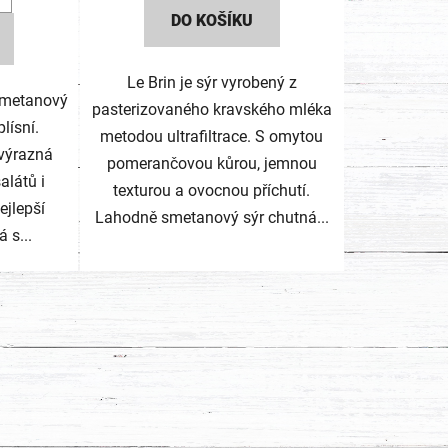
DO KOŠÍKU
ek.
Le Brin je sýr vyrobený z
 smetanový
pasterizovaného kravského mléka
lísní.
metodou ultrafiltrace. S omytou
 výrazná
pomerančovou kůrou, jemnou
alátů i
texturou a ovocnou příchutí.
ejlepší
Lahodně smetanový sýr chutná...
 s...