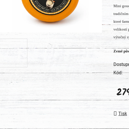
Mini goud
produk
tradičním
je
které far
0,0
velikostí 
z
výtečný s
5
hvězdič
Země pův
Dostup
Kód:
27
Měrná
Tisk