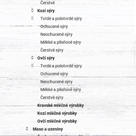
o
Čerstvé
a
Kozí sýry
r
Tvrdé a polotvrdé sýry
n
i
Ochucené sýry
e
n
Neochucené sýry
Měkké a plísňové sýry
í
Čerstvé sýry
p
Ovčí sýry
Tvrdé a polotvrdé sýry
a
Ochucené sýry
n
Neochucené sýry
Měkké a plísňové sýry
e
Čerstvé sýry
l
Kravské mléčné výrobky
Kozí mléčné výrobky
Ovčí mléčné výrobky
Maso a uzeniny