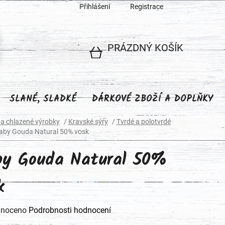
Přihlášení
Registrace
PRÁZDNÝ KOŠÍK
NÁKUPNÍ
KOŠÍK
SLANÉ, SLADKÉ
DÁRKOVÉ ZBOŽÍ A DOPLŇKY
 a chlazené výrobky
/
Kravské sýry
/
Tvrdé a polotvrdé
aby Gouda Natural 50% vosk
y Gouda Natural 50%
k
né
noceno
Podrobnosti hodnocení
ení