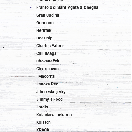
Frantoio di Sant`Agata d`Oneglia
Gran Cucina
Gurmano
Herufek
Hot Chip
Charles Fahrer
ChilliMaga
Chovaneček
Chytré ovoce
I Macoritti
Janova Pec
Jihočeské jerky
Jimmy´s Food
Jordis
Koláčkova pekárna
Kolatch
KRACK