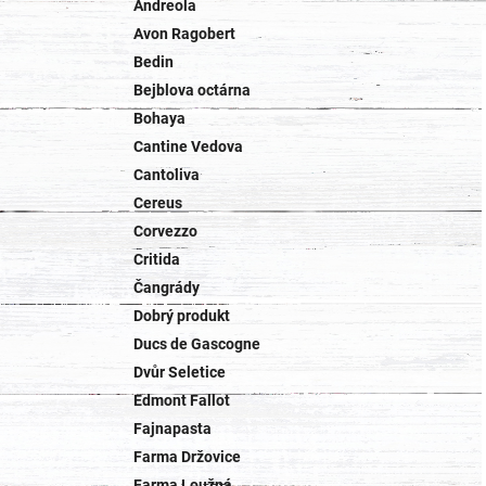
Andreola
Avon Ragobert
Bedin
Bejblova octárna
Bohaya
Cantine Vedova
Cantoliva
Cereus
Corvezzo
Critida
Čangrády
Dobrý produkt
Ducs de Gascogne
Dvůr Seletice
Edmont Fallot
Fajnapasta
Farma Držovice
Farma Loužná