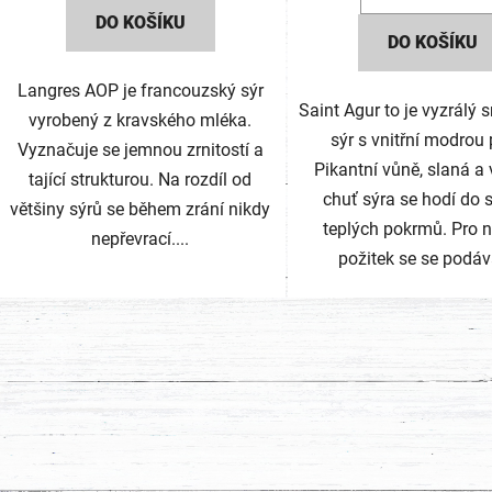
DO KOŠÍKU
5
DO KOŠÍKU
hvězdič
Langres AOP je francouzský sýr
Saint Agur to je vyzrálý
vyrobený z kravského mléka.
sýr s vnitřní modrou p
Vyznačuje se jemnou zrnitostí a
Pikantní vůně, slaná a
tající strukturou. Na rozdíl od
chuť sýra se hodí do s
většiny sýrů se během zrání nikdy
teplých pokrmů. Pro n
nepřevrací....
požitek se se podává