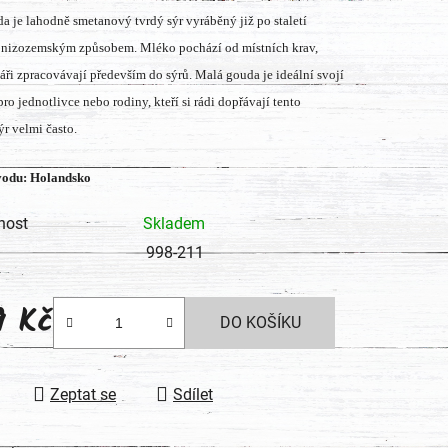
a je lahodně smetanový tvrdý sýr vyráběný již po staletí
tu
 nizozemským způsobem. Mléko pochází od místních krav,
máři zpracovávají především do sýrů. Malá gouda je ideální svojí
pro jednotlivce nebo rodiny, kteří si rádi dopřávají tento
ýr velmi často.
ek.
odu: Holandsko
nost
Skladem
998-211
9 Kč
DO KOŠÍKU
 cena:
Zeptat se
Sdílet