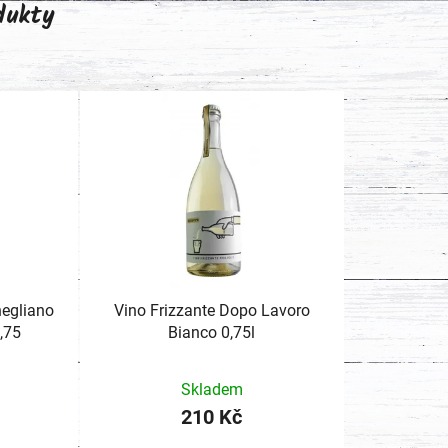
odukty
negliano
Vino Frizzante Dopo Lavoro
,75
Bianco 0,75l
Skladem
210 Kč