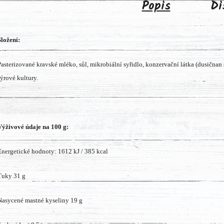
Popis
Di
Složení:
Pasterizované kravské mléko, sůl, mikrobiální syřidlo, konzervační látka (dusičnan
sýrové kultury.
Výživové údaje na 100 g:
Energetické hodnoty:
1612 kJ / 385 kcal
Tuky
31 g
Nasycené mastné kyseliny
19 g