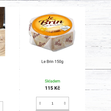
Le Brin 150g
né
Skladem
ení
115 Kč
tu