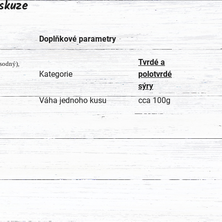
skuze
Doplňkové parametry
Tvrdé a
 sodný),
Kategorie
polotvrdé
sýry
Váha jednoho kusu
cca 100g