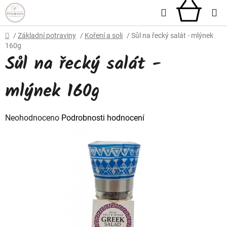
Přejít
Hledat
NÁKU
na
obsah
KOŠÍ
Domů
/
Základní potraviny
/
Koření a soli
/
Sůl na řecký salát - mlýnek
160g
Sůl na řecký salát -
mlýnek 160g
Průměrné
Neohodnoceno
Podrobnosti hodnocení
hodnocení
produktu
je
0,0
z
5
hvězdiček.