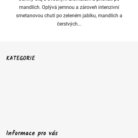
mandlích. Oplývá jemnou a zároveň intenzivní
smetanovou chutí po zeleném jablku, mandlích a
čerstvých...
Z
á
KATEGORIE
p
a
t
í
Informace pro vás