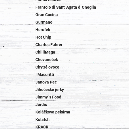
Frantoio di Sant`Agata d`Oneglia
Gran Cucina
Gurmano
Herufek
Hot Chip
Charles Fahrer
ChilliMaga
Chovaneček
Chytré ovoce
I Macoritti
Janova Pec
Jihočeské jerky
Jimmy´s Food
Jordis
Koláčkova pekárna
Kolatch
KRACK