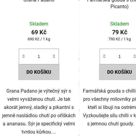
Picanto)
Skladem
Skladem
69 Kč
79 Kč
Měrná
Měrná
690 Kč / 1 kg
790 Kč / 1 kg
cena:
cena:
DO KOŠÍKU
DO KOŠÍKU
Grana Padano je výtečný sýr s
Farmářská gouda s chilli
velmi vyváženou chutí. Je tak
pro všechny milovníky p
akorát jemný, sladký a pikantní s
kteří si libují na ostré
jemně nasládlou chutí po oříškách
Vyzkoušejte sílu chilli v
a ananasu. Sýr je specifický velmi
s jemnou chutí goudy.
tvrdou kůrkou....