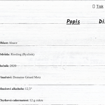
Tisk
Popis
Di
Oblast:
Alsace
Odrůda:
Riesling (Ryzlink)
Ročník:
2020
Vinařství:
Domaine Gérard Metz
Množství alkoholu:
12,5°
Zbytková cukernatost:
12 g cukru