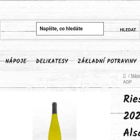
NÁPOJE
DELIKATESY
ZÁKLADNÍ POTRAVINY
Domů
/
Náp
AOP
Rie
202
Als