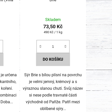
Skladem
73,50 Kč
Měrná
490 Kč / 1 kg
cena:
DO KOŠÍKU
 je určena
Sýr Brie s bílou plísní na povrchu
ikantního,
je velmi jemný, krémový a s
m koření.
výraznou slanou chutí. Svůj název
 kombinaci
si nese podle travnaté části
 Doba...
východně od Paříže. Patří mezi
oblíbené sýry...