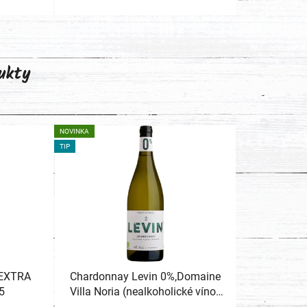
ukty
NOVINKA
TIP
 EXTRA
Chardonnay Levin 0%,Domaine
5
Villa Noria (nealkoholické víno)
0,75l