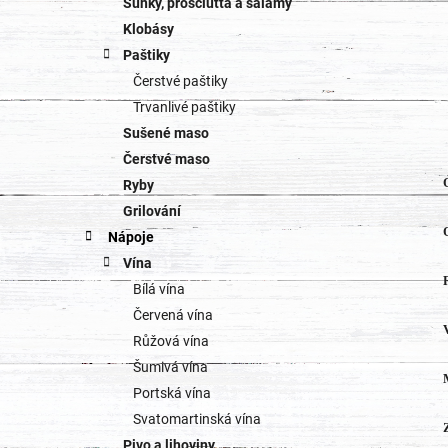
Šunky, prosciutta a salámy
Klobásy
Paštiky
Čerstvé paštiky
Trvanlivé paštiky
Sušené maso
Čerstvé maso
Ryby
Grilování
Nápoje
Vína
Bílá vína
Červená vína
Růžová vína
Šumivá vína
Portská vína
Svatomartinská vína
Pivo a lihoviny