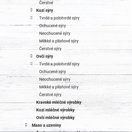
o
Čerstvé
a
Kozí sýry
r
Tvrdé a polotvrdé sýry
n
i
Ochucené sýry
e
n
Neochucené sýry
Měkké a plísňové sýry
í
Čerstvé sýry
p
Ovčí sýry
Tvrdé a polotvrdé sýry
a
Ochucené sýry
n
Neochucené sýry
Měkké a plísňové sýry
e
Čerstvé sýry
l
Kravské mléčné výrobky
Kozí mléčné výrobky
Ovčí mléčné výrobky
Maso a uzeniny