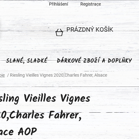
Přihlášení
Registrace
PRÁZDNÝ KOŠÍK
NÁKUPNÍ
KOŠÍK
SLANÉ, SLADKÉ
DÁRKOVÉ ZBOŽÍ A DOPLŇKY
oje
/
Riesling Vieilles Vignes 2020,Charles Fahrer, Alsace
sling Vieilles Vignes
0,Charles Fahrer,
ace AOP