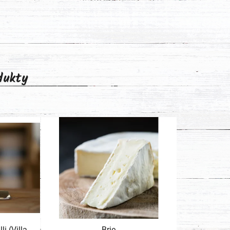
odukty
i (Villa
Brie