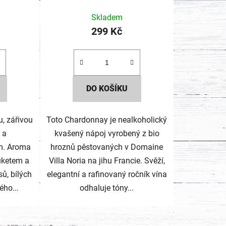
Skladem
299 Kč
DO KOŠÍKU
u, zářivou
Toto Chardonnay je nealkoholický
 a
kvašený nápoj vyrobený z bio
ím. Aroma
hroznů pěstovaných v Domaine
buketem a
Villa Noria na jihu Francie. Svěží,
ů, bílých
elegantní a rafinovaný ročník vína
ého...
odhaluje tóny...