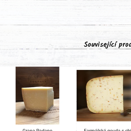
Související pr
Grana Padano
Farmářská gouda s chill