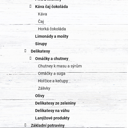
Káva čaj čokoláda
Káva
Čaj
Horká čokoláda
Limonády a mošty
Sirupy
Delikatesy
Omáčky a chutney
Chutney k masu a sýrům
Omáčky a suga
Hořčice a kečupy
Zálivky
Olivy
Delikatesy ze zeleniny
Delikatesy na váhu
Lanýžové produkty
Základní potraviny