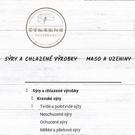
Přejít
na
obsah
SÝRY A CHLAZENÉ VÝROBKY
MASO A UZENINY
P
K
Přeskočit
Sýry a chlazené výrobky
o
kategorie
a
Kravské sýry
Tvrdé a polotvrdé sýry
s
t
Neochucené sýry
e
t
Ochucené sýry
g
Měkké a plísňové sýry
r