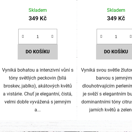
Skladem
Skladem
349 Kč
349 Kč
DO KOŠÍKU
DO KOŠÍKU
Vyniká bohatou a intenzivní vůní s
Vyniká svou světle žluto
tóny světlých peckovin (bílá
barvou s jemným
broskev, jablko), akátových květů
dlouhotrvajícím perlen
a vistárie. Chuť je elegantní, čistá,
je svěží s elegantním 
velmi dobře vyvážená s jemným
dominantními tóny citrus
a...
jarních květů a zelen