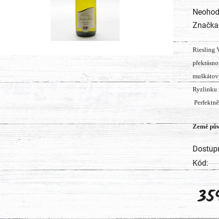
Průměr
Neohod
hodnoc
Značka
produk
Riesling 
je
překrásno
0,0
muškátový
z
Ryzlinku 
5
Perfektně
hvězdič
Země pů
Dostup
Kód:
35
Měrná