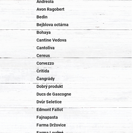
Andreola
Avon Ragobert
Bedin
Bejblova octárna
Bohaya
Cantine Vedova
Cantoliva
Cereus
Corvezzo
Critida
Čangrády
Dobrý produkt
Ducs de Gascogne
Dvůr Seletice
Edmont Fallot
Fajnapasta
Farma Držovice
Farma Loužná