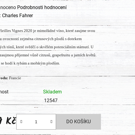
né
noceno
Podrobnosti hodnocení
ení
:
Charles Fahrer
tu
Vieilles Vignes 2020 je mimořádné víno, které zaujme svou
u ovocností zejména citrusových plodů s dotekem
ch tónů, které svědčí o skvělém potenciálním stárnutí. U
zaujmou příjemné vůně citrusů, grapefruitu a jarních květů.
 se hodí k rybám a mořským plodům.
ek.
vodu:
Francie
nost
Skladem
12547
9 Kč
DO KOŠÍKU
 cena: