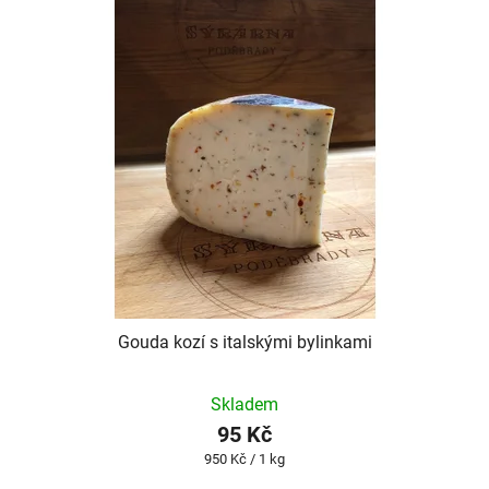
Gouda kozí s italskými bylinkami
Průměrné
Skladem
hodnocení
95 Kč
produktu
Měrná
950 Kč / 1 kg
je
cena: