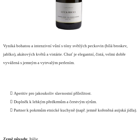
Vyniká b
ohatou a intenzivní vůní s tóny světlých peckovin
(bílá broskev,
jablko), akátových květů a vistárie.
Chuť je elegantní, čistá, velmi dobře
vyvážená s jemným a vytrvalým perlením.
Aperitiv
pro jakoukoliv slavnostní příležitost.
Doplněk k lehkým předkrmům
a čerstvým sýrům.
Partner k pokrmům etnické kuchyně
(např. jemně kořeněná asijská jídla).
Země původu
: Itálie