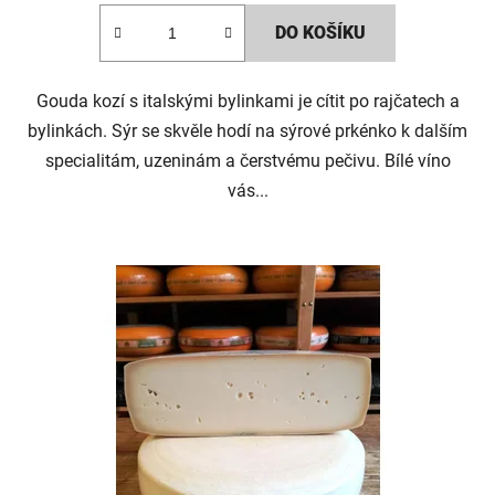
2,0
DO KOŠÍKU
z
5
Gouda kozí s italskými bylinkami je cítit po rajčatech a
hvězdiček.
bylinkách. Sýr se skvěle hodí na sýrové prkénko k dalším
specialitám, uzeninám a čerstvému pečivu. Bílé víno
vás...