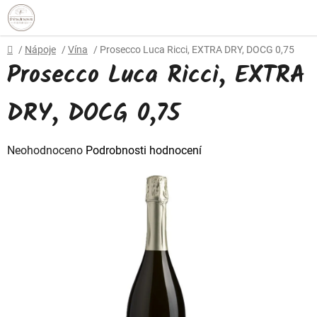
Přejít
na
obsah
Domů
/
Nápoje
/
Vína
/
Prosecco Luca Ricci, EXTRA DRY, DOCG 0,75
Prosecco Luca Ricci, EXTRA
DRY, DOCG 0,75
Průměrné
Neohodnoceno
Podrobnosti hodnocení
hodnocení
produktu
je
0,0
z
5
hvězdiček.