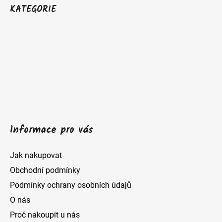
á
KATEGORIE
p
a
t
í
Informace pro vás
Jak nakupovat
Obchodní podmínky
Podmínky ochrany osobních údajů
O nás
Proč nakoupit u nás