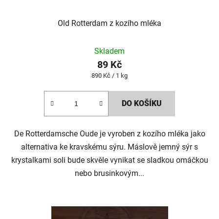
Old Rotterdam z kozího mléka
Skladem
89 Kč
Měrná
890 Kč / 1 kg
cena:
DO KOŠÍKU
De Rotterdamsche Oude je vyroben z kozího mléka jako
alternativa ke kravskému sýru. Máslově jemný sýr s
krystalkami soli bude skvěle vynikat se sladkou omáčkou
nebo brusinkovým...