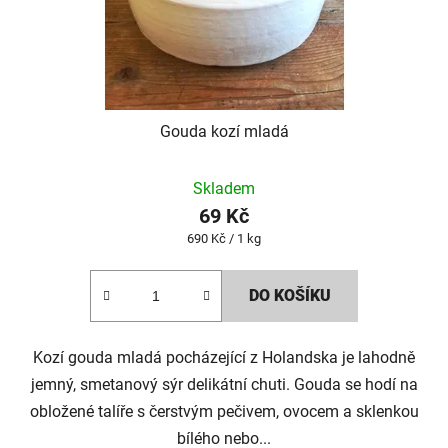
Gouda kozí mladá
Skladem
69 Kč
Měrná
690 Kč / 1 kg
cena:
DO KOŠÍKU
Kozí gouda mladá pocházející z Holandska je lahodně
jemný, smetanový sýr delikátní chuti. Gouda se hodí na
obložené talíře s čerstvým pečivem, ovocem a sklenkou
bílého nebo...