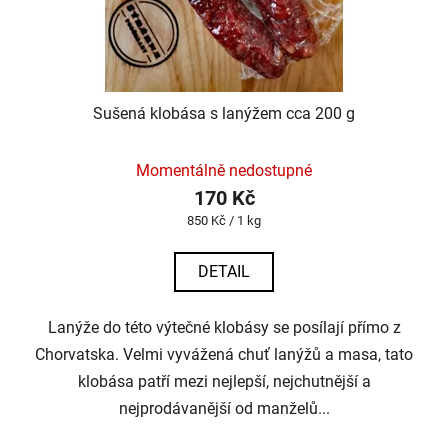
Sušená klobása s lanýžem cca 200 g
Momentálně nedostupné
170 Kč
Měrná
850 Kč / 1 kg
cena:
DETAIL
Lanýže do této výtečné klobásy se posílají přímo z
Chorvatska. Velmi vyvážená chuť lanýžů a masa, tato
klobása patří mezi nejlepší, nejchutnější a
nejprodávanější od manželů...