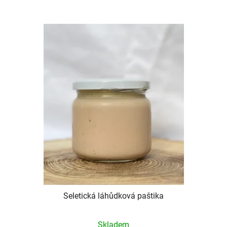
Seletická láhůdková paštika
Průměrné
Skladem