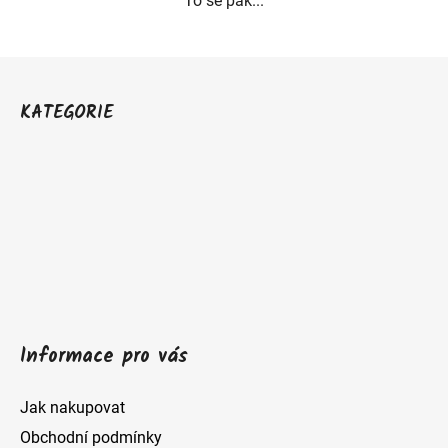
To se pak...
Z
á
KATEGORIE
p
a
t
í
Informace pro vás
Jak nakupovat
Obchodní podmínky