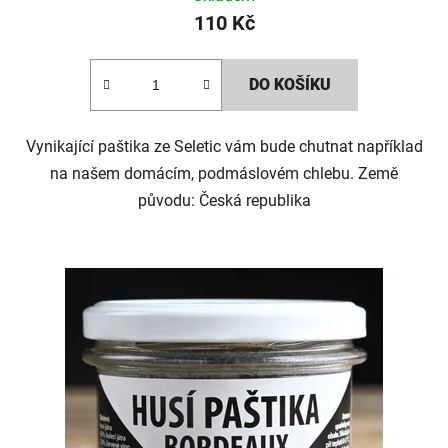
hodnocení
110 Kč
produktu
je
DO KOŠÍKU
5,0
z
5
Vynikající paštika ze Seletic vám bude chutnat například
hvězdiček.
na našem domácím, podmáslovém chlebu. Země
původu: Česká republika