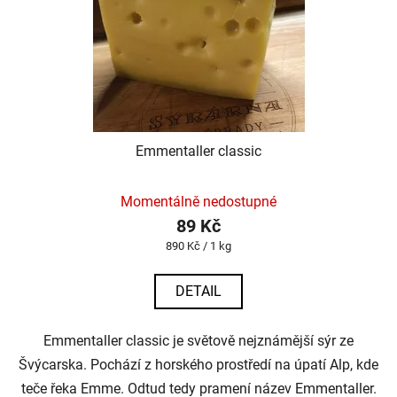
Emmentaller classic
Momentálně nedostupné
89 Kč
Měrná
890 Kč / 1 kg
cena:
DETAIL
Emmentaller classic je světově nejznámější sýr ze
Švýcarska. Pochází z horského prostředí na úpatí Alp, kde
teče řeka Emme. Odtud tedy pramení název Emmentaller.