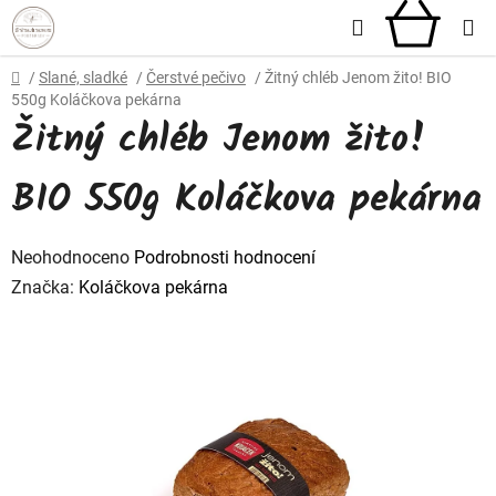
Přejít
Hledat
NÁKU
na
obsah
KOŠÍ
Domů
/
Slané, sladké
/
Čerstvé pečivo
/
Žitný chléb Jenom žito! BIO
550g Koláčkova pekárna
Žitný chléb Jenom žito!
BIO 550g Koláčkova pekárna
Průměrné
Neohodnoceno
Podrobnosti hodnocení
hodnocení
Značka:
Koláčkova pekárna
produktu
je
0,0
z
5
hvězdiček.