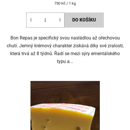
Měrná
750 Kč / 1 kg
cena:
DO KOŠÍKU
Bon Repas je specifický svou nasládlou až ořechovou
chutí. Jemný krémový charakter získává díky své zralosti,
která trvá až 8 týdnů. Řadí se mezi sýry ementálského
typu a...