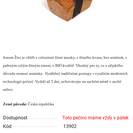
Jenom Žito je chléb z celozrnné žitné mouky, z žitného kvasu, bez semínek, s
pařeným celým žitným zrnem, v BIO kvalitě. Vhodný pro ty, co z nějakého
důvodu nemusí semínka. Vyráběný tradičními postupy s využitím moderních
technologií pečení. Vydrží až 5 dní, uchovávejte na suchém místě v suché
utěrce.
Země původu:
Česká republika
Dostupnost
Toto pečivo máme vždy v pátek
Kód:
13902