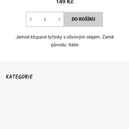
149 Kč
DO KOŠÍKU
Jemné křupavé tyčinky s olivovým olejem. Země
původu: Itálie
Z
á
KATEGORIE
p
a
t
í