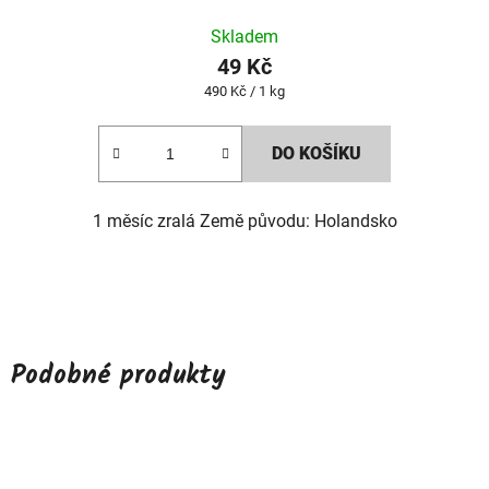
Skladem
49 Kč
Měrná
490 Kč / 1 kg
cena:
DO KOŠÍKU
1 měsíc zralá Země původu: Holandsko
Podobné produkty