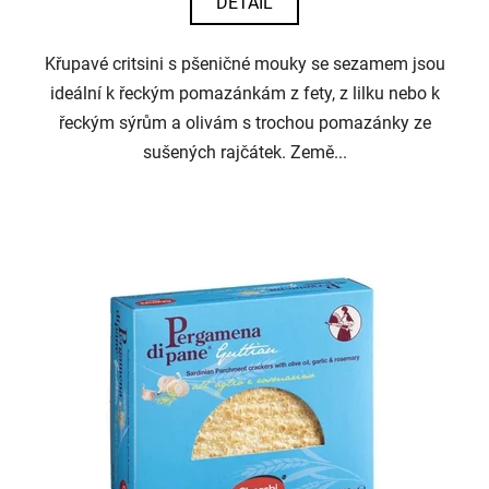
DETAIL
Křupavé critsini s pšeničné mouky se sezamem jsou
ideální k řeckým pomazánkám z fety, z lilku nebo k
řeckým sýrům a olivám s trochou pomazánky ze
sušených rajčátek. Země...