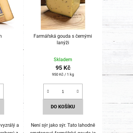
h
Farmářská gouda s černými
lanýži
Skladem
95 Kč
Měrná
950 Kč / 1 kg
cena:
DO KOŠÍKU
 vyzrálý a
Není sýr jako sýr. Tato lahodně