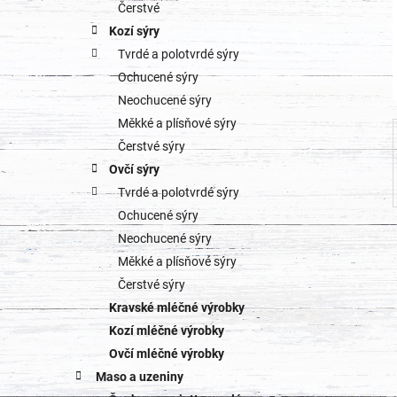
o
Čerstvé
a
Kozí sýry
r
Tvrdé a polotvrdé sýry
n
i
Ochucené sýry
e
n
Neochucené sýry
Měkké a plísňové sýry
í
Čerstvé sýry
p
Ovčí sýry
Tvrdé a polotvrdé sýry
a
Ochucené sýry
n
Neochucené sýry
Měkké a plísňové sýry
e
Čerstvé sýry
l
Kravské mléčné výrobky
Kozí mléčné výrobky
Ovčí mléčné výrobky
Maso a uzeniny