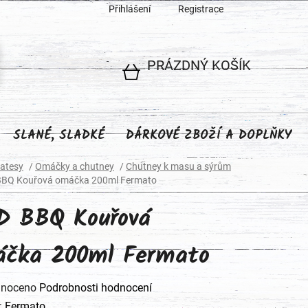
Přihlášení
Registrace
PRÁZDNÝ KOŠÍK
NÁKUPNÍ
KOŠÍK
SLANÉ, SLADKÉ
DÁRKOVÉ ZBOŽÍ A DOPLŇKY
katesy
/
Omáčky a chutney
/
Chutney k masu a sýrům
BQ Kouřová omáčka 200ml Fermato
D BBQ Kouřová
čka 200ml Fermato
né
noceno
Podrobnosti hodnocení
ení
:
Fermato