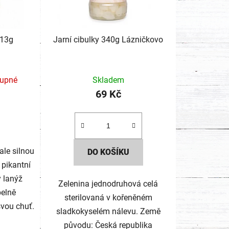
/13g
Jarní cibulky 340g Lázničkovo
tupné
Skladem
69 Kč
ale silnou
DO KOŠÍKU
 pikantní
ý lanýž
Zelenina jednodruhová celá
pelně
sterilovaná v kořeněném
svou chuť.
sladkokyselém nálevu. Země
původu: Česká republika