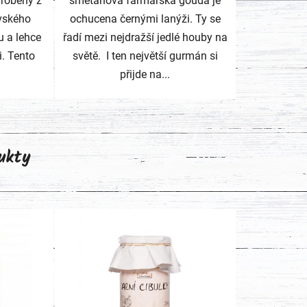
yrobený z
smetanová farmářská gouda je
vského
ochucena černými lanýži. Ty se
u a lehce
řadí mezi nejdražší jedlé houby na
i. Tento
světě. I ten největší gurmán si
přijde na...
ukty