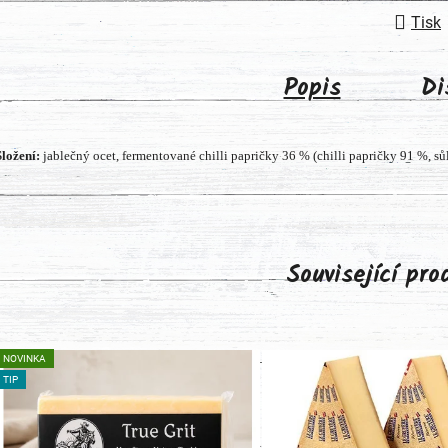
Tisk
Popis
Di
Složení:
jablečný ocet, fermentované chilli papričky 36 % (chilli papričky 91 %, sůl)
Související pr
NOVINKA
TIP