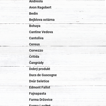
Andreola
Avon Ragobert
Bedin
Bejblova octárna
Bohaya
Cantine Vedova
Cantoliva
Cereus
Corvezzo
Critida
Čangrády
Dobrý produkt
Ducs de Gascogne
Dvůr Seletice
Edmont Fallot
Fajnapasta
Farma Držovice
Farma Loužná