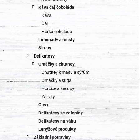
Káva čaj čokoláda
Káva
Čaj
Horká čokoláda
Limonády a mošty
Sirupy
Delikatesy
Omáčky a chutney
Chutney k masu a sýrům
Omáčky a suga
Hořčice a kečupy
Zálivky
Olivy
Delikatesy ze zeleniny
Delikatesy na váhu
Lanýžové produkty
Základní potraviny