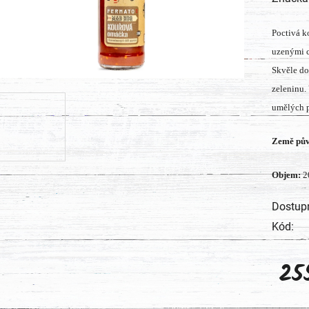
produk
Poctivá k
je
uzenými c
0,0
Skvěle do
z
zeleninu.
5
umělých p
hvězdič
Země pů
Objem:
2
Dostup
Kód:
25
Měrná