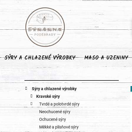
Přejít
na
obsah
SÝRY A CHLAZENÉ VÝROBKY
MASO A UZENINY
P
K
Přeskočit
Sýry a chlazené výrobky
o
kategorie
a
Kravské sýry
Tvrdé a polotvrdé sýry
s
t
Neochucené sýry
e
t
Ochucené sýry
g
Měkké a plísňové sýry
r