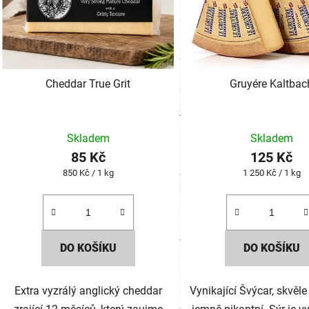
Cheddar True Grit
Gruyére Kaltbac
Skladem
Skladem
85 Kč
125 Kč
Měrná
Měrná
850 Kč / 1 kg
1 250 Kč / 1 kg
cena:
cena:
DO KOŠÍKU
DO KOŠÍKU
Extra vyzrálý anglický cheddar
Vynikající Švýcar, skvěle