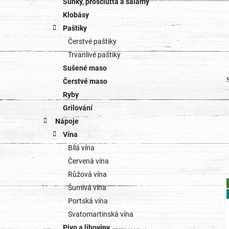
Šunky, prosciutta a salámy
Klobásy
Paštiky
Čerstvé paštiky
Trvanlivé paštiky
Sušené maso
Čerstvé maso
Ryby
Grilování
Nápoje
Vína
Bílá vína
Červená vína
Růžová vína
Šumivá vína
Portská vína
Svatomartinská vína
Pivo a lihoviny