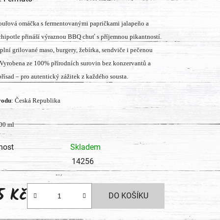
tu
ouřová omáčka s fermentovanými papričkami jalapeño a
hipotle přináší výraznou BBQ chuť s příjemnou pikantností.
plní grilované maso, burgery, žebírka, sendviče i pečenou
 Vyrobena ze 100% přírodních surovin bez konzervantů a
řísad – pro autentický zážitek z každého sousta.
ek.
vodu
: Česká Republika
00 ml
nost
Skladem
14256
5 Kč
DO KOŠÍKU
 cena: