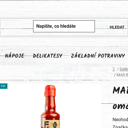
NÁPOJE
DELIKATESY
ZÁKLADNÍ POTRAVINY
Domů
/
Deli
/
MAD B
MA
TIP
omá
Průměr
Neohod
hodnoc
Značka