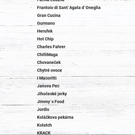
Frantoio di Sant`Agata d`Oneglia
Gran Cucina
Gurmano
Herufek
Hot Chip
Charles Fahrer
ChilliMaga
Chovaneček
Chytré ovoce
I Macoritti
Janova Pec
Jihočeské jerky
Jimmy´s Food
Jordis
Koláčkova pekárna
Kolatch
KRACK