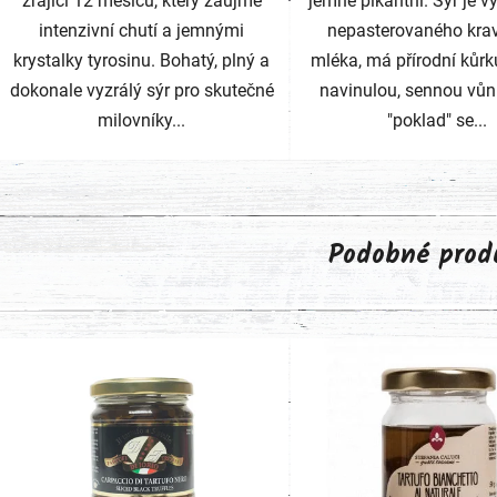
zrající 12 měsíců, který zaujme
jemně pikantní. Sýr je v
intenzivní chutí a jemnými
nepasterovaného kra
krystalky tyrosinu. Bohatý, plný a
mléka, má přírodní kůrk
dokonale vyzrálý sýr pro skutečné
navinulou, sennou vůn
milovníky...
"poklad" se...
Podobné prod