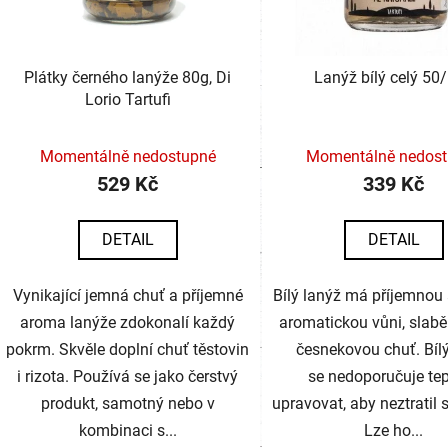
Plátky černého lanýže 80g, Di
Lanýž bílý celý 50
Lorio Tartufi
Momentálně nedostupné
Momentálně nedos
529 Kč
339 Kč
DETAIL
DETAIL
Vynikající jemná chuť a příjemné
Bílý lanýž má příjemnou 
aroma lanýže zdokonalí každý
aromatickou vůni, slabě
pokrm. Skvěle doplní chuť těstovin
česnekovou chuť. Bíl
i rizota. Používá se jako čerstvý
se nedoporučuje te
produkt, samotný nebo v
upravovat, aby neztratil 
kombinaci s...
Lze ho...