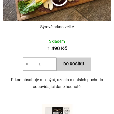
Sýrové prkno velké
Průměrné
Skladem
hodnocení
1 490 Kč
produktu
je
DO KOŠÍKU
5,0
z
5
Prkno obsahuje mix sýrů, uzenin a dalších pochutin
hvězdiček.
odpovídající dané hodnotě.