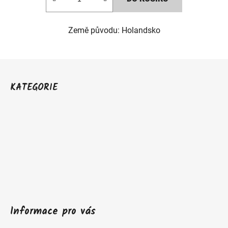
Země původu: Holandsko
Z
á
KATEGORIE
p
a
t
í
Informace pro vás