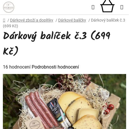
Přejít
Hledat
NÁKU
na
obsah
KOŠÍ
Domů
/
Dárkové zboží a doplňky
/
Dárkové balíčky
/
Dárkový balíček č.3
(699 Kč)
Dárkový balíček č.3 (699
Kč)
Průměrné
16 hodnocení
Podrobnosti hodnocení
hodnocení
produktu
je
2,3
z
5
hvězdiček.