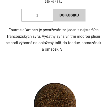
Měrná
650 Kč / 1 kg
cena:
DO KOŠÍKU
Fourme d´Ambert je považován za jeden z nejstarších
francouzských sýrů. Vydatný sýr s vnitřní modrou plísní
se hodí výborně na obložený talíř, do fondue, pomazánek
a omáček. S...