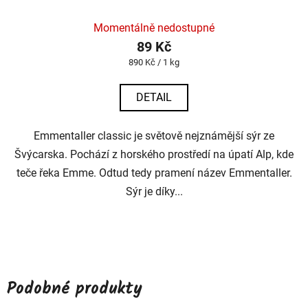
Momentálně nedostupné
89 Kč
Měrná
890 Kč / 1 kg
cena:
DETAIL
Emmentaller classic je světově nejznámější sýr ze
Švýcarska. Pochází z horského prostředí na úpatí Alp, kde
teče řeka Emme. Odtud tedy pramení název Emmentaller.
Sýr je díky...
Podobné produkty