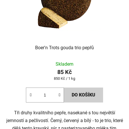
Boer'n Trots gouda trio pepřů
Skladem
85 Kč
Měrná
850 Kč / 1 kg
cena:
DO KOŠÍKU
Tři druhy kvalitního pepře, nasekané s tou největší
jemností a pečlivostí. Černý, červený a bílý - to je trio, které
dělá tento kravský, sýr z pasterizovaného mléka tím,