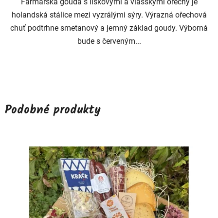
Farmářská gouda s lískovými a vlašskými ořechy je
holandská stálice mezi vyzrálými sýry. Výrazná ořechová
chuť podtrhne smetanový a jemný základ goudy. Výborná
bude s červeným...
Podobné produkty