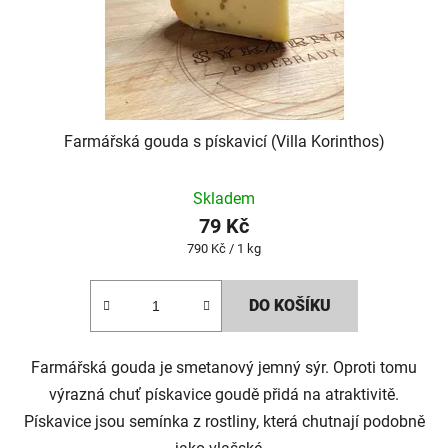
Farmářská gouda s pískavicí (Villa Korinthos)
Skladem
79 Kč
Měrná
790 Kč / 1 kg
cena:
DO KOŠÍKU
Farmářská gouda je smetanový jemný sýr. Oproti tomu
výrazná chuť pískavice goudě přidá na atraktivitě.
Pískavice jsou semínka z rostliny, která chutnají podobně