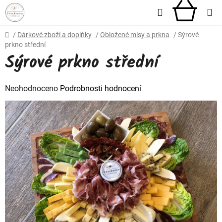
Přejít
Hledat
NÁKU
na
obsah
KOŠÍ
Domů
/
Dárkové zboží a doplňky
/
Obložené mísy a prkna
/
Sýrové
prkno střední
Sýrové prkno střední
Průměrné
Neohodnoceno
Podrobnosti hodnocení
hodnocení
produktu
je
0,0
z
5
hvězdiček.