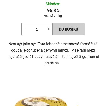
Skladem
95 Kč
Měrná
950 Kč / 1 kg
cena:
DO KOŠÍKU
Není sýr jako sýr. Tato lahodně smetanová farmářská
gouda je ochucena černými lanýži. Ty se řadí mezi
nejdražší jedlé houby na světě. I ten největší gurmán si
přijde na...