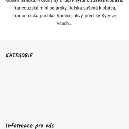
Obsah balíčku: 4 druhy sýrů, dip k sýrům, sušená klobása,
francouzské mini salámky, italská sušená klobása,
francouzská paštika, hořčice, olivy, preclíky Sýry ve
všech...
Z
á
KATEGORIE
p
a
t
í
Informace pro vás