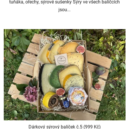
tuňáka, ořechy, sýrové sušenky Sýry ve všech balíčcích
jsou...
Dárkový sýrový balíček č.5 (999 Kč)