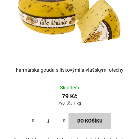
Farmářská gouda s lískovými a vlašskými ořechy
Skladem
79 Kč
Měrná
790 Kč / 1 kg
cena:
DO KOŠÍKU