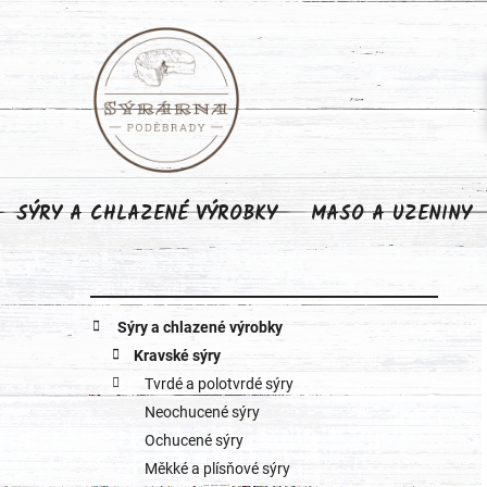
Přejít
na
obsah
SÝRY A CHLAZENÉ VÝROBKY
MASO A UZENINY
P
K
Přeskočit
Sýry a chlazené výrobky
o
kategorie
a
Kravské sýry
Tvrdé a polotvrdé sýry
s
t
Neochucené sýry
e
t
Ochucené sýry
g
Měkké a plísňové sýry
r