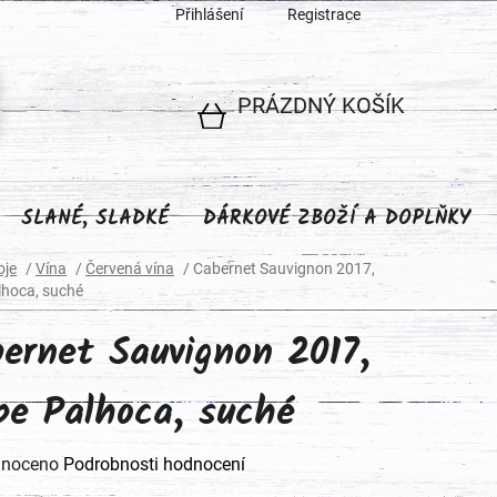
Přihlášení
Registrace
PRÁZDNÝ KOŠÍK
NÁKUPNÍ
KOŠÍK
SLANÉ, SLADKÉ
DÁRKOVÉ ZBOŽÍ A DOPLŇKY
oje
/
Vína
/
Červená vína
/
Cabernet Sauvignon 2017,
alhoca, suché
ernet Sauvignon 2017,
ipe Palhoca, suché
né
noceno
Podrobnosti hodnocení
ení