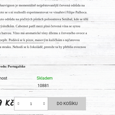
Sauvignon je momentálně nejpěstovanější červená odrůda na
tu
roto se s ní rozhodli experimentovat ve vinařství Filipe Palhoca.
tuto odrůdu na písčitých půdách poloostrova Setúbal, kde se těší
ýsledkům. Cabernet patří mezi plná červená vína se sytou
 barvou. Víno má aromatické tóny džemu z červeného ovoce a
pepře. Podává se k pizze, masovým kuličkám s rajčatovou
ek.
 steaku. Nehodí se k čokoládě, protože ta by přebila ovocnou
.
odu: Portugalsko
nost
Skladem
10881
9 Kč
DO KOŠÍKU
 cena: