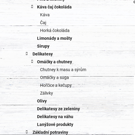
Káva čaj čokoláda
Káva
Čaj
Horká čokoláda
Limonády a mošty
Sirupy
Delikatesy
Omáčky a chutney
Chutney k masu a sýrům
Omáčky a suga
Hořčice a kečupy
Zálivky
Olivy
Delikatesy ze zeleniny
Delikatesy na váhu
Lanýžové produkty
Základní potraviny