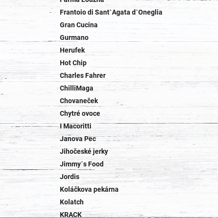
Frantoio di Sant`Agata d`Oneglia
Gran Cucina
Gurmano
Herufek
Hot Chip
Charles Fahrer
ChilliMaga
Chovaneček
Chytré ovoce
I Macoritti
Janova Pec
Jihočeské jerky
Jimmy´s Food
Jordis
Koláčkova pekárna
Kolatch
KRACK