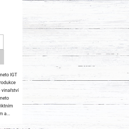
eneto IGT
produkce
vinařství
eneto
riktním
 a...