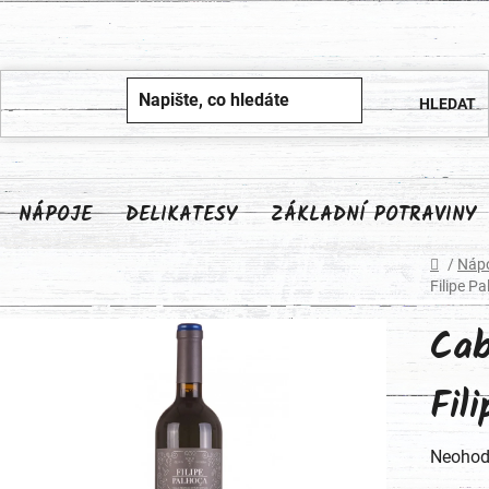
NÁPOJE
DELIKATESY
ZÁKLADNÍ POTRAVINY
Domů
/
Náp
Filipe P
Cab
Fil
Průměr
Neohod
hodnoc