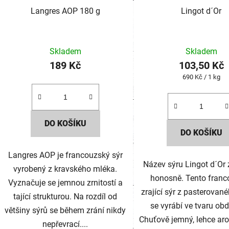
Langres AOP 180 g
Lingot d´Or
Skladem
Skladem
189 Kč
103,50 Kč
Měrná
690 Kč / 1 kg
cena:
DO KOŠÍKU
DO KOŠÍKU
Langres AOP je francouzský sýr
Název sýru Lingot d´Or 
vyrobený z kravského mléka.
honosně. Tento franc
Vyznačuje se jemnou zrnitostí a
zrající sýr z pasterovan
tající strukturou. Na rozdíl od
se vyrábí ve tvaru obd
většiny sýrů se během zrání nikdy
Chuťově jemný, lehce ar
nepřevrací....