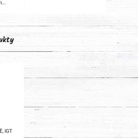
...
ukty
È, IGT