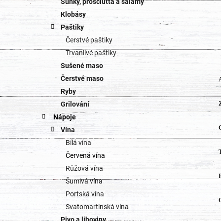
Šunky, prosciutta a salámy
Klobásy
Paštiky
Čerstvé paštiky
Trvanlivé paštiky
Sušené maso
Čerstvé maso
Ryby
Grilování
Nápoje
Vína
Bílá vína
Červená vína
Růžová vína
Šumivá vína
Portská vína
Svatomartinská vína
Pivo a lihoviny