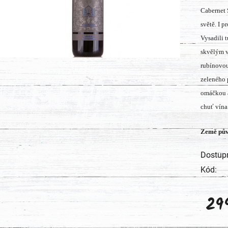
Cabernet 
produk
světě. I p
je
Vysadili 
0,0
skvělým v
z
rubínovou
5
zeleného 
hvězdič
omáčkou a
chuť vína
Země pův
Dostup
Kód:
29
Měrná