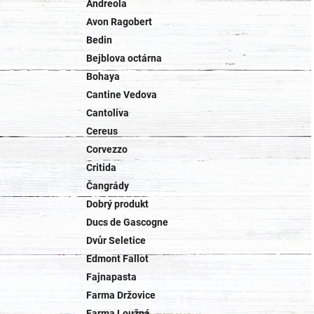
Andreola
Avon Ragobert
Bedin
Bejblova octárna
Bohaya
Cantine Vedova
Cantoliva
Cereus
Corvezzo
Critida
Čangrády
Dobrý produkt
Ducs de Gascogne
Dvůr Seletice
Edmont Fallot
Fajnapasta
Farma Držovice
Farma Loužná