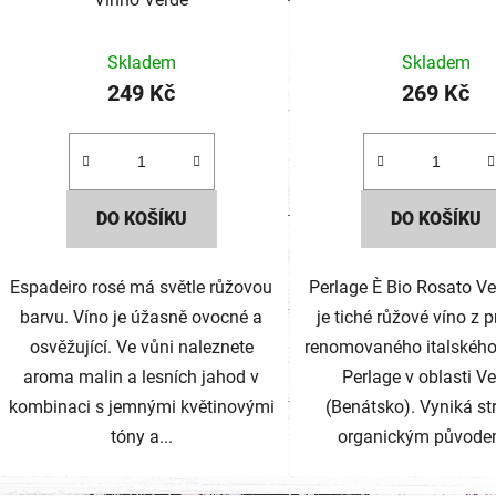
Skladem
Skladem
249 Kč
269 Kč
DO KOŠÍKU
DO KOŠÍKU
Espadeiro rosé má světle růžovou
Perlage È Bio Rosato V
barvu. Víno je úžasně ovocné a
je tiché růžové víno z 
osvěžující. Ve vůni naleznete
renomovaného italského 
aroma malin a lesních jahod v
Perlage v oblasti V
kombinaci s jemnými květinovými
(Benátsko). Vyniká st
tóny a...
organickým původem