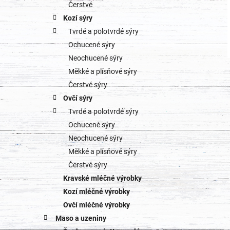
o
Čerstvé
a
Kozí sýry
r
Tvrdé a polotvrdé sýry
n
i
Ochucené sýry
e
n
Neochucené sýry
Měkké a plísňové sýry
í
Čerstvé sýry
p
Ovčí sýry
Tvrdé a polotvrdé sýry
a
Ochucené sýry
n
Neochucené sýry
Měkké a plísňové sýry
e
Čerstvé sýry
l
Kravské mléčné výrobky
Kozí mléčné výrobky
Ovčí mléčné výrobky
Maso a uzeniny