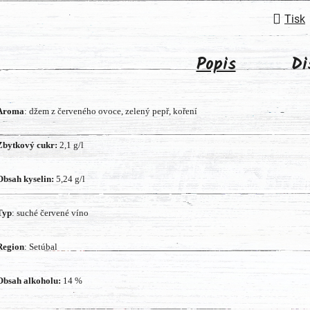
Tisk
Popis
Di
Aroma
: džem z červeného ovoce, zelený pepř, koření
Zbytkový cukr:
2,1 g/l
Obsah kyselin:
5,24 g/l
Typ
: suché červené víno
Region
: Setúbal
Obsah alkoholu:
14 %