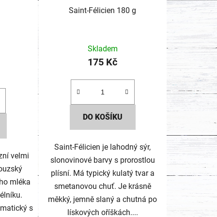
Saint-Félicien 180 g
Průměrné
Skladem
hodnocení
175 Kč
produktu
je
1,0
z
DO KOŠÍKU
5
hvězdiček.
Saint-Félicien je lahodný sýr,
zní velmi
slonovinové barvy s prorostlou
ouzský
plísní. Má typický kulatý tvar a
ého mléka
smetanovou chuť. Je krásně
élníku.
měkký, jemně slaný a chutná po
omatický s
lískových oříškách....