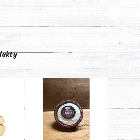
odukty