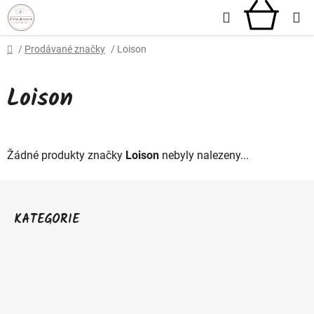
Přejít
Hledat
NÁKU
na
obsah
KOŠÍ
Domů
/
Prodávané značky
/
Loison
Loison
Žádné produkty značky
Loison
nebyly nalezeny...
Z
á
KATEGORIE
p
a
t