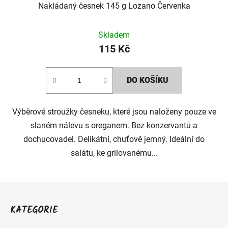
Nakládaný česnek 145 g Lozano Červenka
Skladem
115 Kč
DO KOŠÍKU
Výběrové stroužky česneku, které jsou naloženy pouze ve
slaném nálevu s oreganem. Bez konzervantů a
dochucovadel. Delikátní, chuťově jemný. Ideální do
salátu, ke grilovanému...
Z
á
KATEGORIE