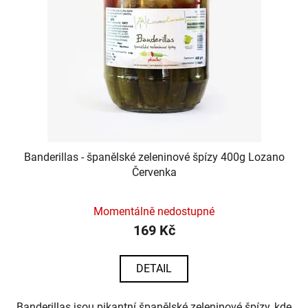
Banderillas - španělské zeleninové špízy 400g Lozano
Červenka
Momentálně nedostupné
169 Kč
DETAIL
Banderillas jsou pikantní španělské zeleninové špízy, kde