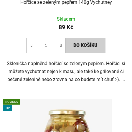
Hořčice se zeleným pepřem 140g Vychutney
Skladem
89 Kč
DO KOŠÍKU
Sklenička naplněná hořčicí se zeleným pepřem. Hořčici si
můžete vychutnat nejen k masu, ale také ke grilované či
pečené zelenině nebo zrovna na co budete mít chuť :-). ...
NOVINKA
TIP