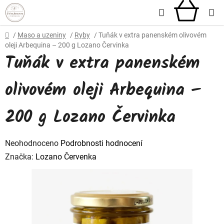
Přejít
Hledat
NÁKU
na
obsah
KOŠÍ
Domů
/
Maso a uzeniny
/
Ryby
/
Tuňák v extra panenském olivovém
oleji Arbequina – 200 g Lozano Červinka
Tuňák v extra panenském
olivovém oleji Arbequina –
200 g Lozano Červinka
Průměrné
Neohodnoceno
Podrobnosti hodnocení
hodnocení
Značka:
Lozano Červenka
produktu
je
0,0
z
5