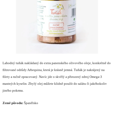
hvězdiček.
Lahodný tuňák nakládaný do extra panenského olivového oleje, konkrétně do
filtrované odrůdy Arbequina, která je krásně jemná. Tuňák je nakrájený na
filety a ručně zpracovaný. Navíc jde o skvělý a přirozený zdroj Omega-3
mastných kyselin. Zbylý olej můžete klidně použít do salátu či jakéhokoliv
jiného pokrmu.
Země původu:
Španělsko