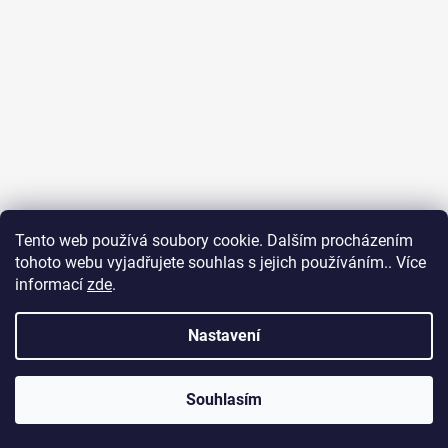
Tento web používá soubory cookie. Dalším procházením
tohoto webu vyjadřujete souhlas s jejich používáním.. Více
informací
zde
.
Sledovat na Instagramu
Nastavení
INFO: Pokud máte v košíku produkty na váhu, může se celková
Vytvořil Shoptet
cena objednávky ještě změnit, v závislosti na skutečných
Souhlasím
Copyright 2026
Sýrárna Poděbrady
. Všechna práva
gramážích těchto produktů.
vyhrazena.