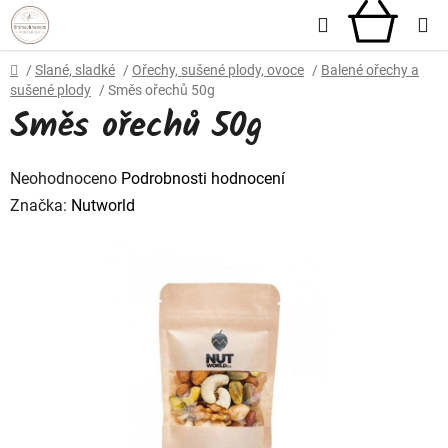
Přejít
Hledat
NÁKU
na
obsah
KOŠÍ
Domů
/
Slané, sladké
/
Ořechy, sušené plody, ovoce
/
Balené ořechy a
sušené plody
/
Směs ořechů 50g
Směs ořechů 50g
Průměrné
Neohodnoceno
Podrobnosti hodnocení
hodnocení
Značka:
Nutworld
produktu
je
0,0
z
5
hvězdiček.