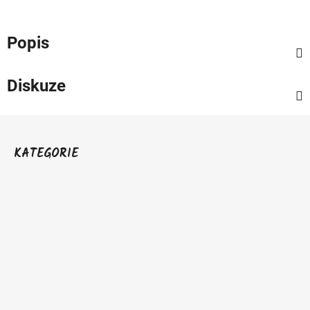
Popis
Diskuze
Z
á
KATEGORIE
p
a
t
í