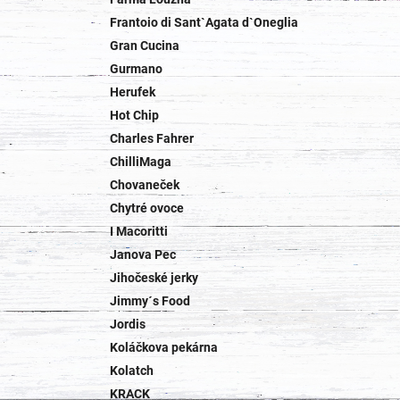
Frantoio di Sant`Agata d`Oneglia
Gran Cucina
Gurmano
Herufek
Hot Chip
Charles Fahrer
ChilliMaga
Chovaneček
Chytré ovoce
I Macoritti
Janova Pec
Jihočeské jerky
Jimmy´s Food
Jordis
Koláčkova pekárna
Kolatch
KRACK