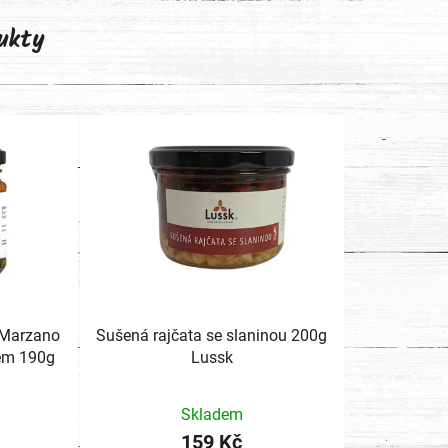
ukty
 Marzano
Sušená rajčata se slaninou 200g
nem 190g
Lussk
Skladem
159 Kč