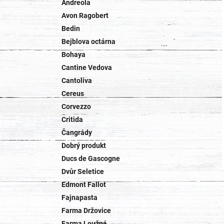
Andreola
Avon Ragobert
Bedin
Bejblova octárna
Bohaya
Cantine Vedova
Cantoliva
Cereus
Corvezzo
Critida
Čangrády
Dobrý produkt
Ducs de Gascogne
Dvůr Seletice
Edmont Fallot
Fajnapasta
Farma Držovice
Farma Loužná