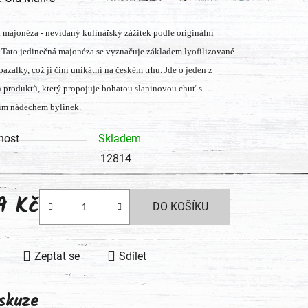
tu
 majonéza - nevídaný kulinářský zážitek podle originální
. Tato jedinečná majonéza se vyznačuje základem lyofilizované
bazalky, což ji činí unikátní na českém trhu. Jde o jeden z
h produktů, který propojuje bohatou slaninovou chuť s
ím nádechem bylinek.
ek.
nost
Skladem
12814
9 Kč
DO KOŠÍKU
 cena:
Zeptat se
Sdílet
skuze