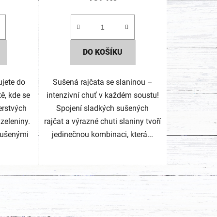
DO KOŠÍKU
ujete do
Sušená rajčata se slaninou –
tě, kde se
intenzivní chuť v každém soustu!
erstvých
Spojení sladkých sušených
 zeleniny.
rajčat a výrazné chuti slaniny tvoří
sušenými
jedinečnou kombinaci, která...