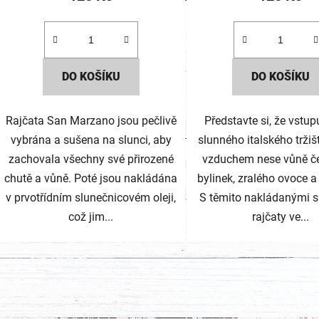
DO KOŠÍKU
DO KOŠÍKU
Rajčata San Marzano jsou pečlivě
Představte si, že vstup
vybrána a sušena na slunci, aby
slunného italského tržiš
zachovala všechny své přirozené
vzduchem nese vůně č
chutě a vůně. Poté jsou nakládána
bylinek, zralého ovoce a
v prvotřídním slunečnicovém oleji,
S těmito nakládanými 
což jim...
rajčaty ve...