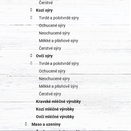
o
Čerstvé
a
Kozí sýry
r
Tvrdé a polotvrdé sýry
n
i
Ochucené sýry
e
n
Neochucené sýry
Měkké a plísňové sýry
í
Čerstvé sýry
p
Ovčí sýry
Tvrdé a polotvrdé sýry
a
Ochucené sýry
n
Neochucené sýry
Měkké a plísňové sýry
e
Čerstvé sýry
l
Kravské mléčné výrobky
Kozí mléčné výrobky
Ovčí mléčné výrobky
Maso a uzeniny