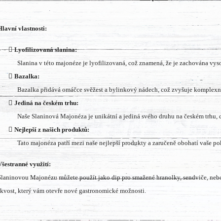
Hlavní vlastnosti:
Lyofilizovaná slanina:
Slanina v této majonéze je lyofilizovaná, což znamená, že je zachována vys
Bazalka:
Bazalka přidává omáčce svěžest a bylinkový nádech, což zvyšuje komplexno
Jediná na českém trhu:
Naše Slaninová Majonéza je unikátní a jediná svého druhu na českém trhu, c
Nejlepší z našich produktů:
Tato majonéza patří mezi naše nejlepší produkty a zaručeně obohatí vaše p
Všestranné využití:
Slaninovou Majonézu můžete použít jako dip pro smažené hranolky, sendviče, nebo 
skvost, který vám otevře nové gastronomické možnosti.