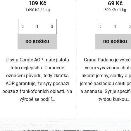
109 Kč
69 Kč
Měrná
Měrná
1 090 Kč / 1 kg
690 Kč / 1 kg
cena:
cena:
DO KOŠÍKU
DO KOŠÍKU
U sýru Comté AOP máte jistotu
Grana Padano je výteč
toho nejlepšího. Chráněné
velmi vyváženou chutí.
označení původu, tedy zkratka
akorát jemný, sladký a p
AOP, garantuje, že sýry pochází
jemně nasládlou chutí p
pouze z frankofonních oblastí. Na
a ananasu. Sýr je specif
výrobě se podílí...
tvrdou kůrkou...