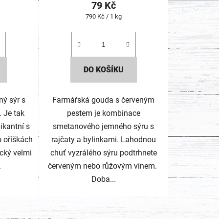
79 Kč
Měrná
790 Kč / 1 kg
cena:
DO KOŠÍKU
ný sýr s
Farmářská gouda s červeným
 Je tak
pestem je kombinace
ikantní s
smetanového jemného sýru s
o oříškách
rajčaty a bylinkami. Lahodnou
ický velmi
chuť vyzrálého sýru podtrhnete
.
červeným nebo růžovým vínem.
Doba...