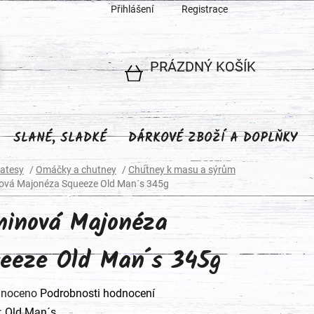
Přihlášení
Registrace
PRÁZDNÝ KOŠÍK
NÁKUPNÍ
KOŠÍK
SLANÉ, SLADKÉ
DÁRKOVÉ ZBOŽÍ A DOPLŇKY
katesy
/
Omáčky a chutney
/
Chutney k masu a sýrům
nová Majonéza Squeeze Old Man´s 345g
ninová Majonéza
eeze Old Man´s 345g
né
noceno
Podrobnosti hodnocení
ení
:
Old Man´s