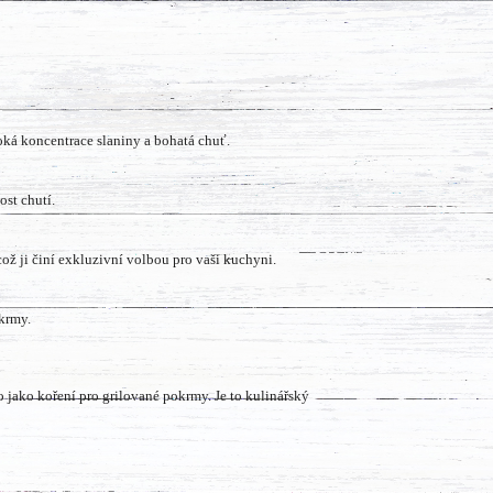
oká koncentrace slaniny a bohatá chuť.
st chutí.
ož ji činí exkluzivní volbou pro vaši kuchyni.
okrmy.
jako koření pro grilované pokrmy. Je to kulinářský