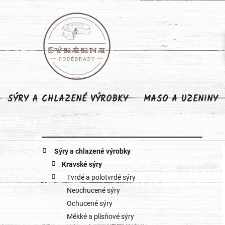
Přejít
na
obsah
SÝRY A CHLAZENÉ VÝROBKY
MASO A UZENINY
P
K
Přeskočit
Sýry a chlazené výrobky
o
kategorie
a
Kravské sýry
Tvrdé a polotvrdé sýry
s
t
Neochucené sýry
e
t
Ochucené sýry
g
Měkké a plísňové sýry
r