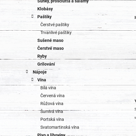
Šunky, prosciutta a salámy
Klobásy
Paštiky
Čerstvé paštiky
Trvanlivé paštiky
Sušené maso
Čerstvé maso
Ryby
Grilování
Nápoje
Vína
Bílá vína
Červená vína
Růžová vína
Šumivá vína
Portská vína
Svatomartinská vína
Pivo a lihoviny