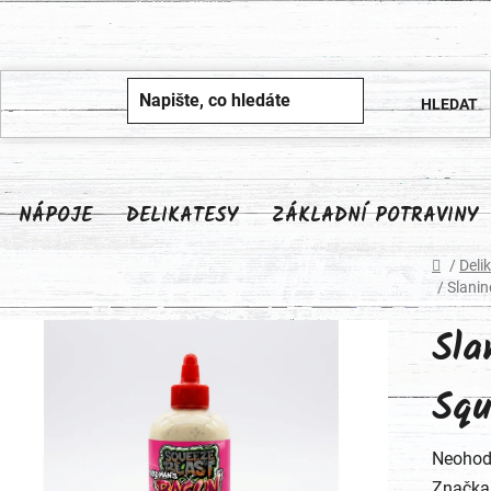
NÁPOJE
DELIKATESY
ZÁKLADNÍ POTRAVINY
Domů
/
Deli
/
Slani
Sla
Squ
Průměr
Neohod
hodnoc
Značka