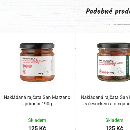
Podobné prod
Nakládaná rajčata San Marzano
Nakládaná rajčata San
- přírodní 190g
- s česnekem a oregá
Skladem
Skladem
125 Kč
125 Kč