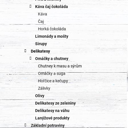
Káva čaj čokoláda
Káva
Čaj
Horká čokoláda
Limonády a mošty
Sirupy
Delikatesy
Omáčky a chutney
Chutney k masu a sýrům
Omáčky a suga
Hořčice a kečupy
Zálivky
Olivy
Delikatesy ze zeleniny
Delikatesy na váhu
Lanýžové produkty
Základní potraviny