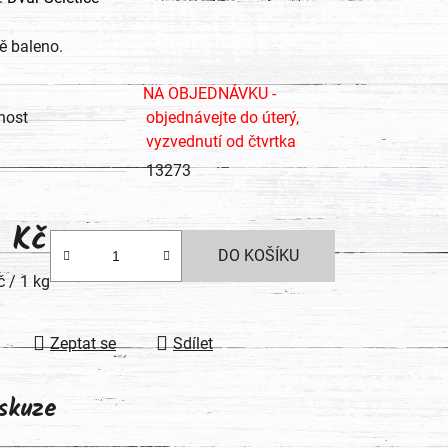
tu
ě baleno.
NA OBJEDNÁVKU -
nost
objednávejte do úterý,
vyzvednutí od čtvrtka
ek.
13273
2 Kč
DO KOŠÍKU
 cena:
 / 1 kg
Zeptat se
Sdílet
skuze