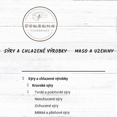
Přejít
na
obsah
SÝRY A CHLAZENÉ VÝROBKY
MASO A UZENINY
P
K
Přeskočit
Sýry a chlazené výrobky
o
kategorie
a
Kravské sýry
Tvrdé a polotvrdé sýry
s
t
Neochucené sýry
e
t
Ochucené sýry
g
Měkké a plísňové sýry
r