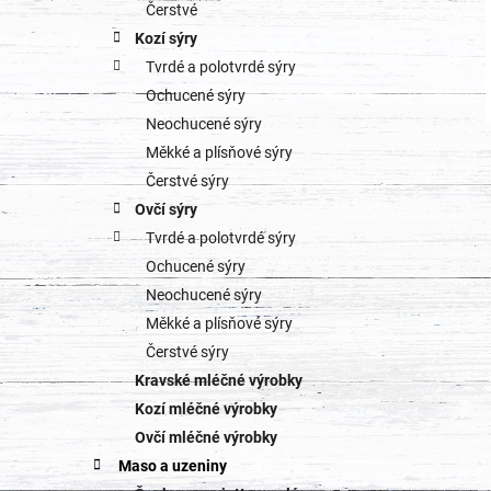
o
Čerstvé
a
Kozí sýry
r
Tvrdé a polotvrdé sýry
n
i
Ochucené sýry
e
n
Neochucené sýry
Měkké a plísňové sýry
í
Čerstvé sýry
p
Ovčí sýry
Tvrdé a polotvrdé sýry
a
Ochucené sýry
n
Neochucené sýry
Měkké a plísňové sýry
e
Čerstvé sýry
l
Kravské mléčné výrobky
Kozí mléčné výrobky
Ovčí mléčné výrobky
Maso a uzeniny