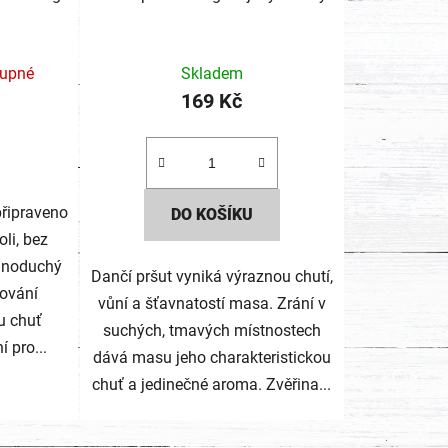
tupné
Skladem
169 Kč
připraveno
DO KOŠÍKU
li, bez
ednoduchý
Dančí pršut vyniká výraznou chutí,
cování
vůní a šťavnatostí masa. Zrání v
u chuť
suchých, tmavých místnostech
 pro...
dává masu jeho charakteristickou
chuť a jedinečné aroma. Zvěřina...