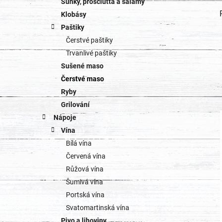
Šunky, prosciutta a salámy
Klobásy
Paštiky
Čerstvé paštiky
Trvanlivé paštiky
Sušené maso
Čerstvé maso
Ryby
Grilování
Nápoje
Vína
Bílá vína
Červená vína
Růžová vína
Šumivá vína
Portská vína
Svatomartinská vína
Pivo a lihoviny