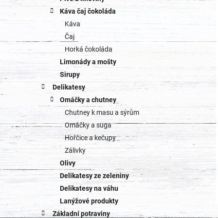
Káva čaj čokoláda
Káva
Čaj
Horká čokoláda
Limonády a mošty
Sirupy
Delikatesy
Omáčky a chutney
Chutney k masu a sýrům
Omáčky a suga
Hořčice a kečupy
Zálivky
Olivy
Delikatesy ze zeleniny
Delikatesy na váhu
Lanýžové produkty
Základní potraviny