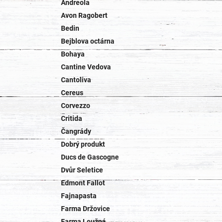
Andreola
Avon Ragobert
Bedin
Bejblova octárna
Bohaya
Cantine Vedova
Cantoliva
Cereus
Corvezzo
Critida
Čangrády
Dobrý produkt
Ducs de Gascogne
Dvůr Seletice
Edmont Fallot
Fajnapasta
Farma Držovice
Farma Loužná