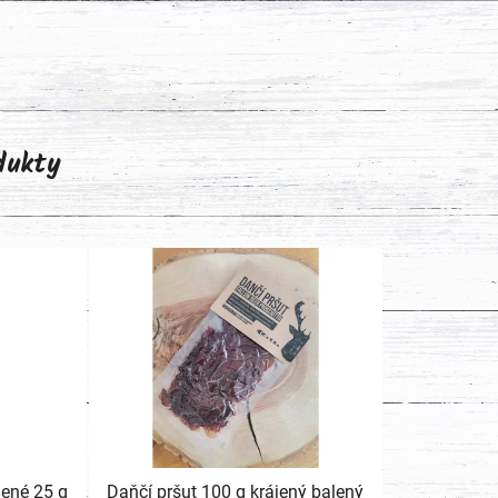
odukty
ené 25 g
Daňčí pršut 100 g krájený balený