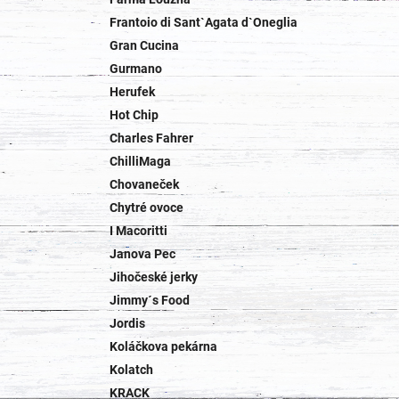
Frantoio di Sant`Agata d`Oneglia
Gran Cucina
Gurmano
Herufek
Hot Chip
Charles Fahrer
ChilliMaga
Chovaneček
Chytré ovoce
I Macoritti
Janova Pec
Jihočeské jerky
Jimmy´s Food
Jordis
Koláčkova pekárna
Kolatch
KRACK