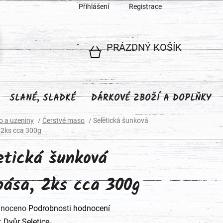
Přihlášení
Registrace
PRÁZDNÝ KOŠÍK
NÁKUPNÍ
KOŠÍK
SLANÉ, SLADKÉ
DÁRKOVÉ ZBOŽÍ A DOPLŇKY
 a uzeniny
/
Čerstvé maso
/
Seletická šunková
 2ks cca 300g
etická šunková
bása, 2ks cca 300g
né
noceno
Podrobnosti hodnocení
ení
:
Dvůr Seletice