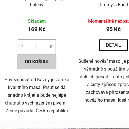
balený
Jimmy´s Food
Skladem
Momentálně nedos
169 Kč
95 Kč
DETAIL
Sušené hovězí maso, je 
DO KOŠÍKU
výhradně s použitím so
dalších přísad. Tento j
Hovězí pršut od Kazdy je záruka
a čistý způsob zpra
kvalitního masa. Pršut se dá
zachovává přirozeno
snadno krájet a bude nejlépe
hovězího masa. Ideální
chutnat s vychlazeným pivem.
Země původu: Česká republika