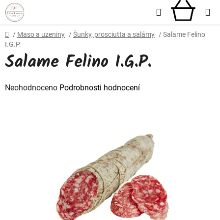
Přejít
Hledat
NÁKU
na
obsah
KOŠÍ
Domů
/
Maso a uzeniny
/
Šunky, prosciutta a salámy
/
Salame Felino
I.G.P.
Salame Felino I.G.P.
Průměrné
Neohodnoceno
Podrobnosti hodnocení
hodnocení
produktu
je
0,0
z
5
hvězdiček.