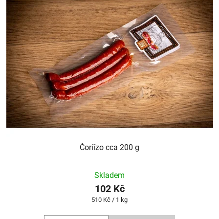
Čoríízo cca 200 g
Skladem
102 Kč
Měrná
510 Kč / 1 kg
cena: