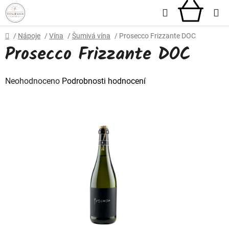
Přejít
Hledat
NÁKU
na
obsah
KOŠÍ
Domů
/
Nápoje
/
Vína
/
Šumivá vína
/
Prosecco Frizzante DOC
Prosecco Frizzante DOC
Průměrné
Neohodnoceno
Podrobnosti hodnocení
hodnocení
produktu
je
0,0
z
5
hvězdiček.