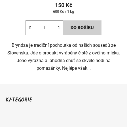
hodnocení
150 Kč
produktu
Měrná
600 Kč / 1 kg
je
cena:
2,5
DO KOŠÍKU
z
5
Bryndza je tradiční pochoutka od našich sousedů ze
hvězdiček.
Slovenska. Jde o produkt vyráběný čistě z ovčího mléka.
Jeho výrazná a lahodná chuť se skvěle hodí na
pomazánky. Nejlépe však...
Z
á
KATEGORIE
p
a