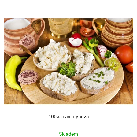
100% ovčí bryndza
Průměrné
Skladem