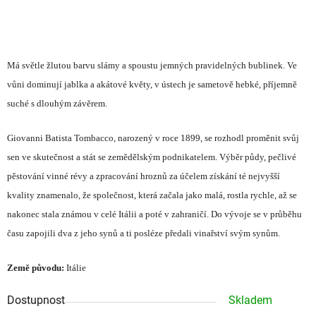
Má světle žlutou barvu slámy a spoustu jemných pravidelných bublinek. Ve
vůni dominují jablka a akátové květy, v ústech je sametově hebké, příjemně
suché s dlouhým závěrem.
Giovanni Batista Tombacco, narozený v roce 1899, se rozhodl proměnit svůj
sen ve skutečnost a stát se zemědělským podnikatelem. Výběr půdy, pečlivé
pěstování vinné révy a zpracování hroznů za účelem získání té nejvyšší
kvality znamenalo, že společnost, která začala jako malá, rostla rychle, až se
nakonec stala známou v celé Itálii a poté v zahraničí. Do vývoje se v průběhu
času zapojili dva z jeho synů a ti posléze předali vinařství svým synům.
Země původu:
Itálie
Dostupnost
Skladem