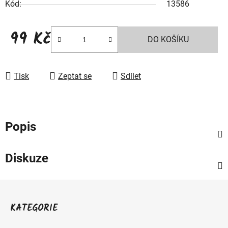
Kód:
13586
99 Kč
DO KOŠÍKU
Měrná cena:
Tisk
Zeptat se
Sdílet
Popis
Diskuze
Z
á
KATEGORIE