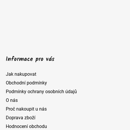
p
a
t
í
Informace pro vás
Jak nakupovat
Obchodní podmínky
Podmínky ochrany osobních údajů
O nás
Proč nakoupit u nás
Doprava zboží
Hodnocení obchodu