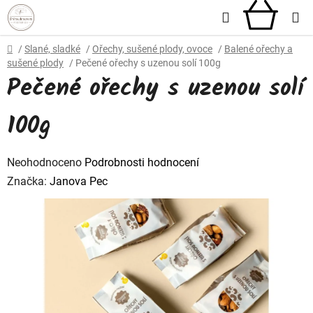
Přejít
Hledat
NÁKU
na
obsah
KOŠÍ
Domů
/
Slané, sladké
/
Ořechy, sušené plody, ovoce
/
Balené ořechy a
sušené plody
/
Pečené ořechy s uzenou solí 100g
Pečené ořechy s uzenou solí
100g
Průměrné
Neohodnoceno
Podrobnosti hodnocení
hodnocení
Značka:
Janova Pec
produktu
je
0,0
z
5
hvězdiček.