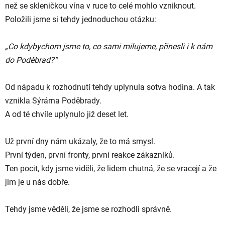
než se skleničkou vína v ruce to celé mohlo vzniknout.
Položili jsme si tehdy jednoduchou otázku:
„Co kdybychom jsme to, co sami milujeme, přinesli i k nám
do Poděbrad?“
Od nápadu k rozhodnutí tehdy uplynula sotva hodina. A tak
vznikla Sýrárna Poděbrady.
A od té chvíle uplynulo již deset let.
Už první dny nám ukázaly, že to má smysl.
První týden, první fronty, první reakce zákazníků.
Ten pocit, kdy jsme viděli, že lidem chutná, že se vracejí a že
jim je u nás dobře.
Tehdy jsme věděli, že jsme se rozhodli správně.