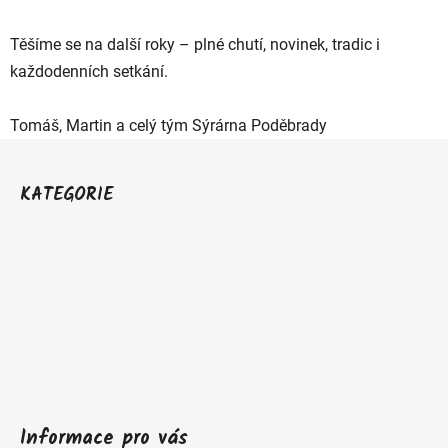
Těšíme se na další roky – plné chutí, novinek, tradic i
každodenních setkání.
Tomáš, Martin a celý tým Sýrárna Poděbrady
Z
á
KATEGORIE
p
a
t
í
Informace pro vás