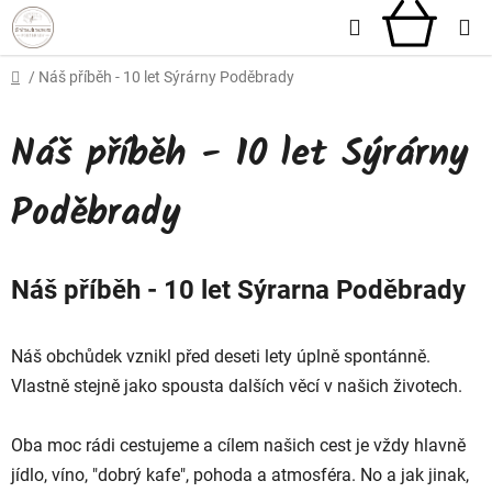
Přejít
Hledat
NÁKU
na
obsah
KOŠÍ
Domů
/
Náš příběh - 10 let Sýrárny Poděbrady
Náš příběh - 10 let Sýrárny
Poděbrady
Náš příběh - 10 let Sýrarna Poděbrady
Náš obchůdek vznikl před deseti lety úplně spontánně.
Vlastně stejně jako spousta dalších věcí v našich životech.
Oba moc rádi cestujeme a cílem našich cest je vždy hlavně
jídlo, víno, "dobrý kafe", pohoda a atmosféra. No a jak jinak,