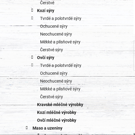
o
Čerstvé
a
Kozí sýry
r
Tvrdé a polotvrdé sýry
n
i
Ochucené sýry
e
n
Neochucené sýry
Měkké a plísňové sýry
í
Čerstvé sýry
p
Ovčí sýry
Tvrdé a polotvrdé sýry
a
Ochucené sýry
n
Neochucené sýry
Měkké a plísňové sýry
e
Čerstvé sýry
l
Kravské mléčné výrobky
Kozí mléčné výrobky
Ovčí mléčné výrobky
Maso a uzeniny