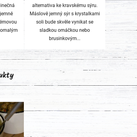
dinečná
alternativa ke kravskému sýru.
 jemně
Máslově jemný sýr s krystalkami
krémovou
soli bude skvěle vynikat se
 pomalým
sladkou omáčkou nebo
brusinkovým...
ukty