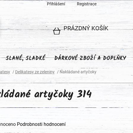
Přihlášení
Registrace
PRÁZDNÝ KOŠÍK
NÁKUPNÍ
KOŠÍK
SLANÉ, SLADKÉ
DÁRKOVÉ ZBOŽÍ A DOPLŇKY
katesy
/
Delikatesy ze zeleniny
/
Nakládané artyčoky
ládané artyčoky 314
né
noceno
Podrobnosti hodnocení
ení