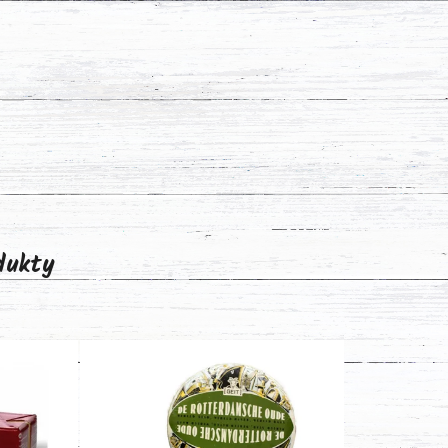
odukty