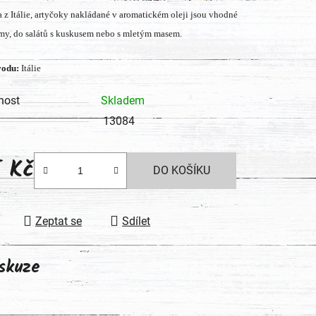
a z Itálie, artyčoky nakládané v aromatickém oleji jsou vhodné
tu
my, do salátů s kuskusem nebo s mletým masem.
odu:
Itálie
nost
Skladem
ek.
13084
5 Kč
DO KOŠÍKU
 cena:
Zeptat se
Sdílet
skuze