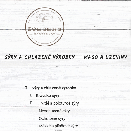
Přejít
na
obsah
SÝRY A CHLAZENÉ VÝROBKY
MASO A UZENINY
P
K
Přeskočit
Sýry a chlazené výrobky
o
kategorie
a
Kravské sýry
Tvrdé a polotvrdé sýry
s
t
Neochucené sýry
e
t
Ochucené sýry
g
Měkké a plísňové sýry
r