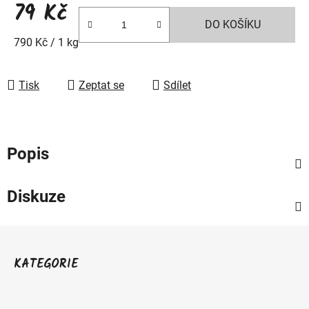
79 Kč
DO KOŠÍKU
Měrná cena:
790 Kč / 1 kg
Tisk
Zeptat se
Sdílet
Popis
Diskuze
Z
á
KATEGORIE
p