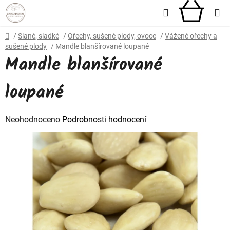
Přejít
Hledat
NÁKU
na
obsah
KOŠÍ
Domů
/
Slané, sladké
/
Ořechy, sušené plody, ovoce
/
Vážené ořechy a
sušené plody
/
Mandle blanšírované loupané
Mandle blanšírované
loupané
Průměrné
Neohodnoceno
Podrobnosti hodnocení
hodnocení
produktu
je
0,0
z
5
hvězdiček.