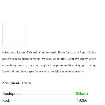
Název sýru Lingot d´Or zní velmi honosně. Tento francouzský zrající sýr z
pasterovaného mléka se vyrábí ve tvaru obdélníku. Chuťově jemný, lehce
aromatický s možným výskytem plísně na povrchu. Ideální sýr pro večery,
které si doma chcete zpestřit se svým protějškem nebo kamarády.
Země původu:
Francie
Dostupnost
Skladem
Kód:
10266