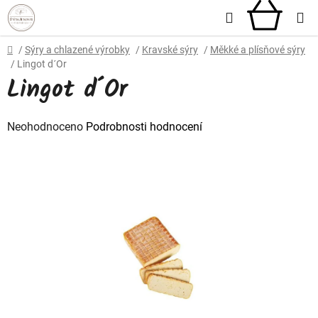
Přejít
Hledat
NÁKU
na
obsah
KOŠÍ
Domů
/
Sýry a chlazené výrobky
/
Kravské sýry
/
Měkké a plísňové sýry
/
Lingot d´Or
Lingot d´Or
Průměrné
Neohodnoceno
Podrobnosti hodnocení
hodnocení
produktu
je
0,0
z
5
hvězdiček.