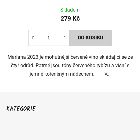
Skladem
279 Kč
DO KOŠÍKU
Mariana 2023 je mohutnější červené víno skládající se ze
čtyř odrůd. Patrné jsou tóny červeného rybízu a višní s
jemně kořeněným nádechem. V...
Z
á
KATEGORIE
p
a