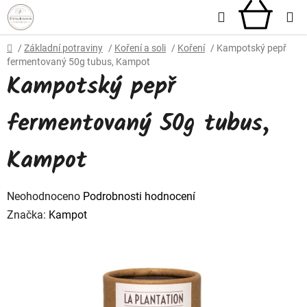
Přejít
Hledat
NÁKU
na
obsah
KOŠÍ
Domů
/
Základní potraviny
/
Koření a soli
/
Koření
/
Kampotský pepř
fermentovaný 50g tubus, Kampot
Kampotský pepř
fermentovaný 50g tubus,
Kampot
Průměrné
Neohodnoceno
Podrobnosti hodnocení
hodnocení
Značka:
Kampot
produktu
je
0,0
z
5