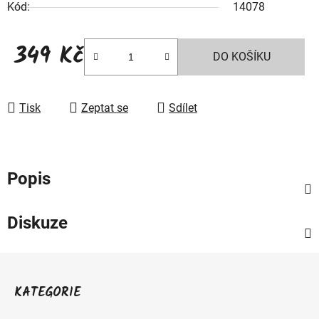
Kód:
14078
349 Kč
DO KOŠÍKU
Měrná cena:
Tisk
Zeptat se
Sdílet
Popis
Diskuze
Z
á
KATEGORIE