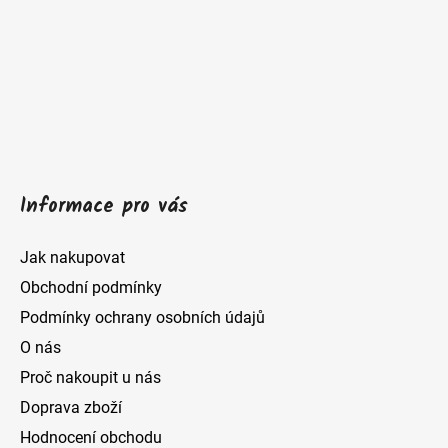
p
a
t
í
Informace pro vás
Jak nakupovat
Obchodní podmínky
Podmínky ochrany osobních údajů
O nás
Proč nakoupit u nás
Doprava zboží
Hodnocení obchodu