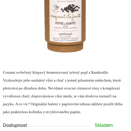
hvězdiček.
Cenami ověnčený křupavý fermentovaný zelený pepř z Kambodže.
Vyzkoušejte jeho unikátní vůni a chuť s jemně pikantním nádechem, která
přetrvává po dlouhou dobu. Nevídané ovocné citrusové tóny s komplexní
vyváženou chutí, doprovázenou vůni medu, se vám doslova roztančí na
jazyku. A co víc? Originální balení v papírovém tubusu můžete použít třeba
jako praktickou kořenku z recyklovaného papíru.
Dostupnost
Skladem