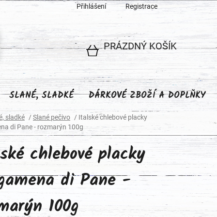
Přihlášení
Registrace
PRÁZDNÝ KOŠÍK
NÁKUPNÍ
KOŠÍK
SLANÉ, SLADKÉ
DÁRKOVÉ ZBOŽÍ A DOPLŇKY
é, sladké
/
Slané pečivo
/
Italské chlebové placky
na di Pane - rozmarýn 100g
lské chlebové placky
gamena di Pane -
marýn 100g