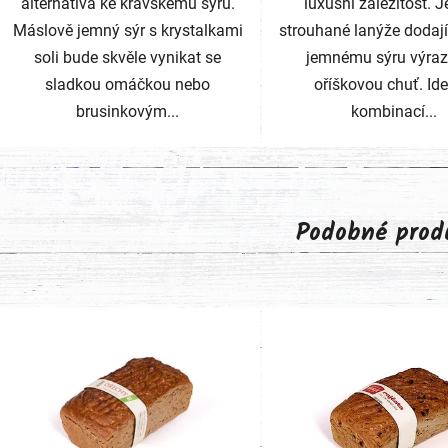
alternativa ke kravskému sýru.
luxusní záležitost. 
Máslově jemný sýr s krystalkami
strouhané lanýže dodaj
soli bude skvěle vynikat se
jemnému sýru výraz
sladkou omáčkou nebo
oříškovou chuť. Ide
brusinkovým...
kombinací...
Podobné prod