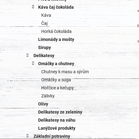
Káva čaj čokoláda
Káva
Čaj
Horká čokoláda
Limonády a mošty
s
Sirupy
Delikatesy
Omáčky a chutney
Chutney k masu a sýrům
Omáčky a suga
Hořčice a kečupy
Zálivky
Olivy
Delikatesy ze zeleniny
Delikatesy na váhu
Lanýžové produkty
Základní potraviny