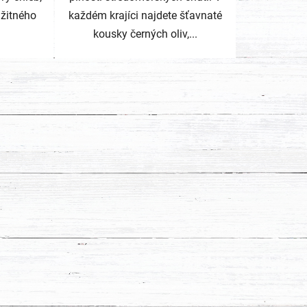
 žitného
každém krajíci najdete šťavnaté
kousky černých oliv,...