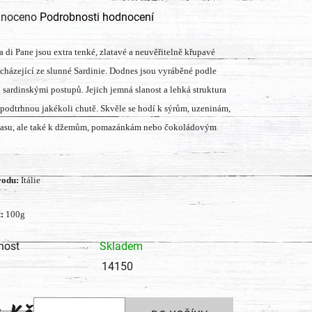
né
noceno
Podrobnosti hodnocení
ení
 di Pane jsou extra tenké, zlatavé a neuvěřitelně křupavé
tu
cházející ze slunné Sardinie. Dodnes jsou vyráběné podle
h sardinskými postupů. Jejich jemná slanost a lehká struktura
podtrhnou jakékoli chutě. Skvěle se hodí k sýrům, uzeninám,
masu, ale také k džemům, pomazánkám nebo čokoládovým
ek.
odu:
Itálie
:
100g
nost
Skladem
14150