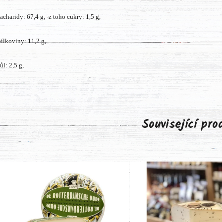
sacharidy: 67,4 g, -z toho cukry: 1,5 g,
bílkoviny: 11,2 g,
ůl: 2,5 g,
Související pr