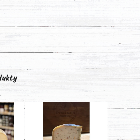
odukty