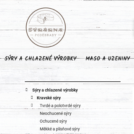
Přejít
na
obsah
SÝRY A CHLAZENÉ VÝROBKY
MASO A UZENINY
P
K
Přeskočit
Sýry a chlazené výrobky
o
kategorie
a
Kravské sýry
Tvrdé a polotvrdé sýry
s
t
Neochucené sýry
e
t
Ochucené sýry
g
Měkké a plísňové sýry
r