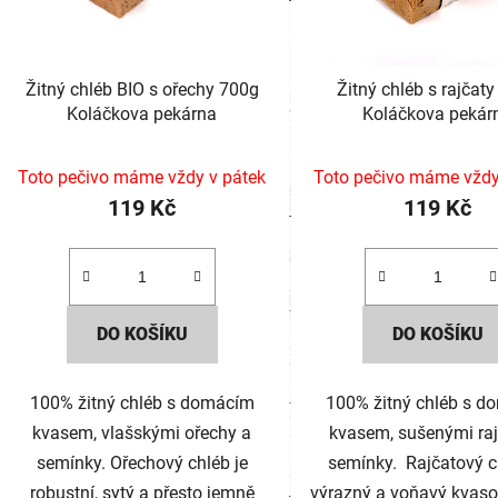
Žitný chléb BIO s ořechy 700g
Žitný chléb s rajčat
Koláčkova pekárna
Koláčkova pekár
Průměrné
Toto pečivo máme vždy v pátek
Toto pečivo máme vždy
hodnocení
119 Kč
119 Kč
produktu
je
5,0
z
DO KOŠÍKU
DO KOŠÍKU
5
hvězdiček.
100% žitný chléb s domácím
100% žitný chléb s 
kvasem, vlašskými ořechy a
kvasem, sušenými raj
semínky. Ořechový chléb je
semínky. Rajčatový c
robustní, sytý a přesto jemně
výrazný a voňavý kvaso