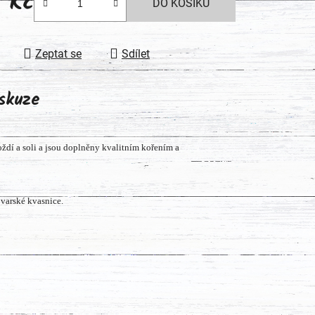
9 Kč
DO KOŠÍKU
 cena:
Zeptat se
Sdílet
skuze
oždí a soli a jsou doplněny kvalitním kořením a
varské kvasnice.