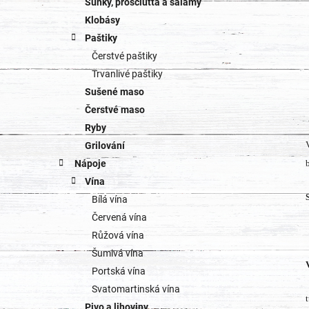
Šunky, prosciutta a salámy
Klobásy
Paštiky
Čerstvé paštiky
Trvanlivé paštiky
Sušené maso
Čerstvé maso
Ryby
Grilování
Nápoje
Vína
Bílá vína
Červená vína
Růžová vína
Šumivá vína
Portská vína
Svatomartinská vína
Pivo a lihoviny