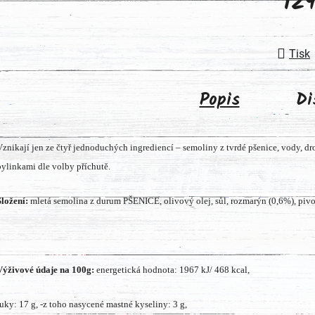
12
Měrná
Tisk
Popis
Di
Vznikají jen ze čtyř jednoduchých ingrediencí – semoliny z tvrdé pšenice, vody, dr
bylinkami dle volby příchutě.
Složení:
mletá semolina z durum PŠENICE, olivový olej, sůl, rozmarýn (0,6%), pivo
Výživové údaje na 100g:
energetická hodnota: 1967 kJ/ 468 kcal,
tuky: 17 g, -z toho nasycené mastné kyseliny: 3 g,