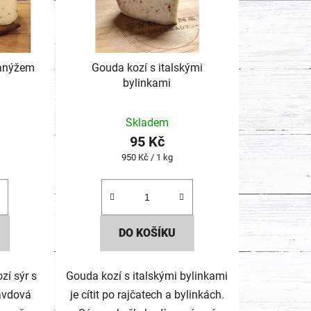
lanýžem
Gouda kozí s italskými
bylinkami
Průměrné
Skladem
hodnocení
95 Kč
produktu
Měrná
950 Kč / 1 kg
je
cena:
2,0
z
5
DO KOŠÍKU
hvězdiček.
zí sýr s
Gouda kozí s italskými bylinkami
ravdová
je cítit po rajčatech a bylinkách.