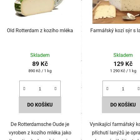
Old Rotterdam z kozího mléka
Farmářský kozí sýr s 
Skladem
Skladem
89 Kč
129 Kč
Měrná
Měrná
890 Kč / 1 kg
1 290 Kč / 1 kg
cena:
cena:
DO KOŠÍKU
DO KOŠÍKU
De Rotterdamsche Oude je
Vynikající farmářský ko
vyroben z kozího mléka jako
příchutí lanýžů je op