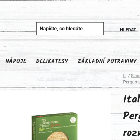
NÁPOJE
DELIKATESY
ZÁKLADNÍ POTRAVINY
Domů
/
Slan
Pergame
Ita
Per
roz