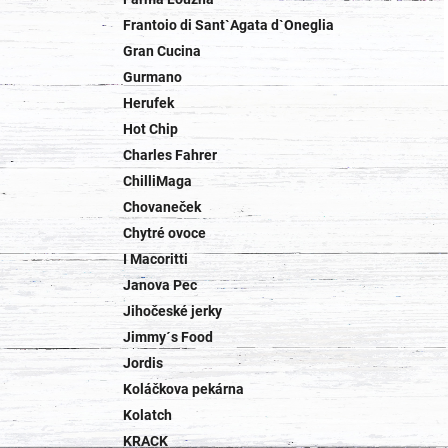
Frantoio di Sant`Agata d`Oneglia
Gran Cucina
Gurmano
Herufek
Hot Chip
Charles Fahrer
ChilliMaga
Chovaneček
Chytré ovoce
I Macoritti
Janova Pec
Jihočeské jerky
Jimmy´s Food
Jordis
Koláčkova pekárna
Kolatch
KRACK