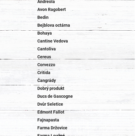
Andreola
Avon Ragobert
Bedin
Bejblova octárna
Bohaya
Cantine Vedova
Cantoliva
Cereus
Corvezzo
Critida
Čangrády
Dobrý produkt
Ducs de Gascogne
Dvůr Seletice
Edmont Fallot
Fajnapasta
Farma Držovice
Farma Loužná