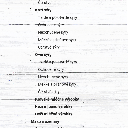
o
Čerstvé
a
Kozí sýry
r
Tvrdé a polotvrdé sýry
n
i
Ochucené sýry
e
n
Neochucené sýry
Měkké a plísňové sýry
í
Čerstvé sýry
p
Ovčí sýry
Tvrdé a polotvrdé sýry
a
Ochucené sýry
n
Neochucené sýry
Měkké a plísňové sýry
e
Čerstvé sýry
l
Kravské mléčné výrobky
Kozí mléčné výrobky
Ovčí mléčné výrobky
Maso a uzeniny