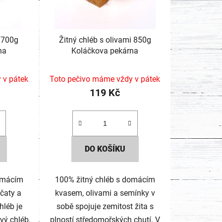
y 700g
Žitný chléb s olivami 850g
na
Koláčkova pekárna
 v pátek
Toto pečivo máme vždy v pátek
119 Kč
DO KOŠÍKU
domácím
100% žitný chléb s domácím
čaty a
kvasem, olivami a semínky v
hléb je
sobě spojuje zemitost žita s
vý chléb,
plností středomořských chutí. V