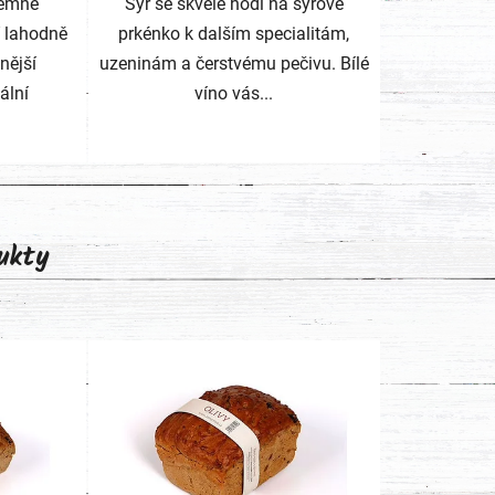
Jemně
Sýr se skvěle hodí na sýrové
í lahodně
prkénko k dalším specialitám,
nější
uzeninám a čerstvému pečivu. Bílé
ální
víno vás...
ukty