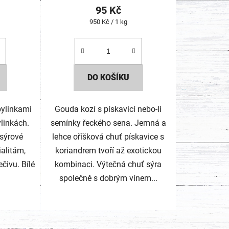
ení
95 Kč
tu
Měrná
950 Kč / 1 kg
cena:
DO KOŠÍKU
ek.
bylinkami
Gouda kozí s pískavicí nebo-li
ylinkách.
semínky řeckého sena. Jemná a
 sýrové
lehce oříšková chuť pískavice s
ialitám,
koriandrem tvoří až exotickou
čivu. Bílé
kombinaci. Výtečná chuť sýra
společně s dobrým vínem...