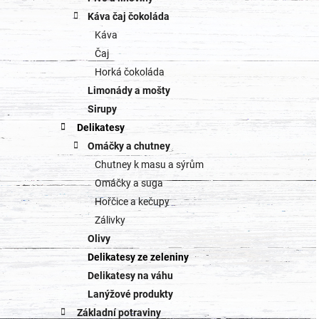
Káva čaj čokoláda
Káva
Čaj
Horká čokoláda
Limonády a mošty
Sirupy
Delikatesy
Omáčky a chutney
Chutney k masu a sýrům
Omáčky a suga
Hořčice a kečupy
Zálivky
Olivy
Delikatesy ze zeleniny
Delikatesy na váhu
Lanýžové produkty
Základní potraviny