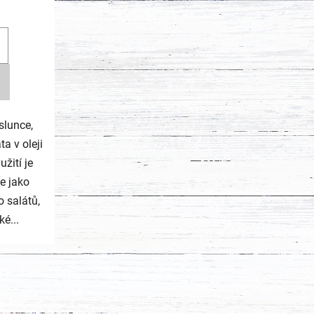
slunce,
ta v oleji
užití je
je jako
 salátů,
é...