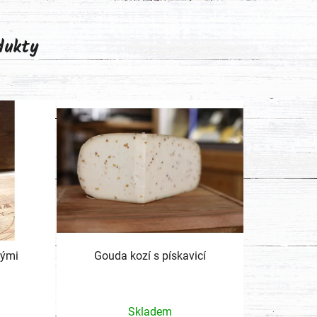
odukty
kými
Gouda kozí s pískavicí
né
Skladem