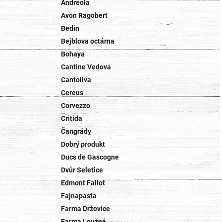
Andreola
Avon Ragobert
Bedin
Bejblova octárna
Bohaya
Cantine Vedova
Cantoliva
Cereus
Corvezzo
Critida
Čangrády
Dobrý produkt
Ducs de Gascogne
Dvůr Seletice
Edmont Fallot
Fajnapasta
Farma Držovice
Farma Loužná