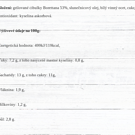
Složení:
grilované cibulky Borettana 53%, slunečnicový olej, bílý vinný ocet, cukr, 
antioxidant: kyselina askorbová.
Výživové údaje na 100g:
Energetická hodnota: 499kJ/119kcal,
Tuky: 7,2 g,
z toho nasycené mastné kyseliny: 0,8 g,
Sacharidy: 13 g,
z toho cukry: 11g,
Vláknina: 1,9 g,
Bílkoviny: 1,2 g,
ůl: 2,8 g.