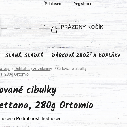
Přihlášení
Registrace
PRÁZDNÝ KOŠÍK
NÁKUPNÍ
KOŠÍK
SLANÉ, SLADKÉ
DÁRKOVÉ ZBOŽÍ A DOPLŇKY
katesy
/
Delikatesy ze zeleniny
/
Grilované cibulky
a, 280g Ortomio
lované cibulky
ettana, 280g Ortomio
né
noceno
Podrobnosti hodnocení
ení