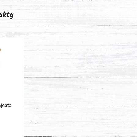
ukty
jčata