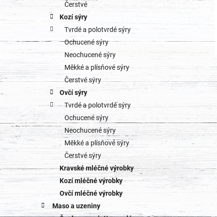
o
Čerstvé
a
Kozí sýry
r
Tvrdé a polotvrdé sýry
n
i
Ochucené sýry
e
n
Neochucené sýry
Měkké a plísňové sýry
í
Čerstvé sýry
p
Ovčí sýry
Tvrdé a polotvrdé sýry
a
Ochucené sýry
n
Neochucené sýry
Měkké a plísňové sýry
e
Čerstvé sýry
l
Kravské mléčné výrobky
Kozí mléčné výrobky
Ovčí mléčné výrobky
Maso a uzeniny