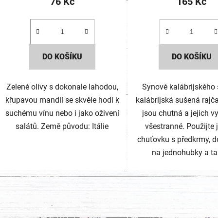
76 Kč
165 Kč
DO KOŠÍKU
DO KOŠÍKU
Zelené olivy s dokonale lahodou,
Synové kalábrijského 
křupavou mandlí se skvěle hodí k
kalábrijská sušená rajča
suchému vínu nebo i jako oživení
jsou chutná a jejich vy
salátů. Země původu: Itálie
všestranné. Použijte 
chuťovku s předkrmy, do
na jednohubky a tak