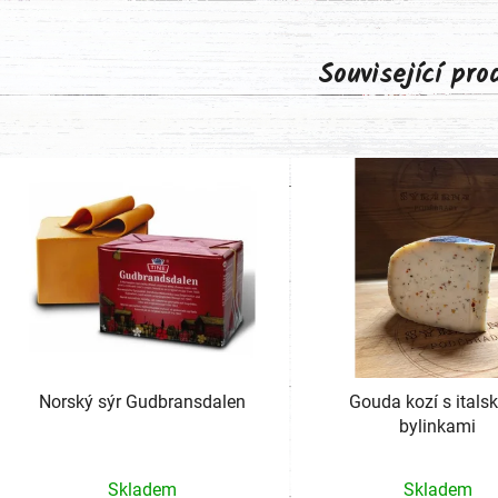
Související pr
Norský sýr Gudbransdalen
Gouda kozí s itals
bylinkami
Průměr
Skladem
Skladem