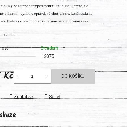
 cibulky ze slunné a temperamentní Itálie. Jsou jemné, ale
tu
rně pikantní - vynikne opravdová chuť cibule, která rostla na
unci. Budou skvěle chutnat k svěžímu nebo suchému vínu.
odu:
Itálie
ek.
nost
Skladem
12875
5 Kč
DO KOŠÍKU
 cena:
Zeptat se
Sdílet
skuze