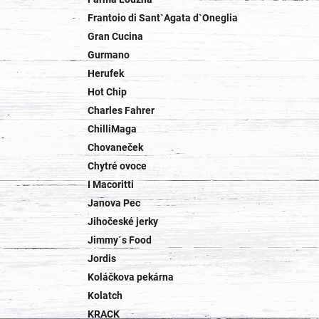
Frantoio di Sant`Agata d`Oneglia
Gran Cucina
Gurmano
Herufek
Hot Chip
Charles Fahrer
ChilliMaga
Chovaneček
Chytré ovoce
I Macoritti
Janova Pec
Jihočeské jerky
Jimmy´s Food
Jordis
Koláčkova pekárna
Kolatch
KRACK