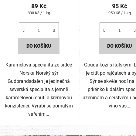
hodnoc
89 Kč
95 Kč
produk
Měrná
Měrná
890 Kč / 1 kg
950 Kč / 1 kg
je
cena:
cena:
2,0
z
5
DO KOŠÍKU
DO KOŠÍKU
hvězdič
Karamelová specialita ze srdce
Gouda kozí s italskými 
Norska Norský sýr
je cítit po rajčatech a b
Gudbrandsdalen je jedinečná
Sýr se skvěle hodí na
severská specialita s jemně
prkénko k dalším spec
karamelovou chutí a krémovou
uzeninám a čerstvému pe
konzistencí. Vyrábí se pomalým
víno vás...
vařením...