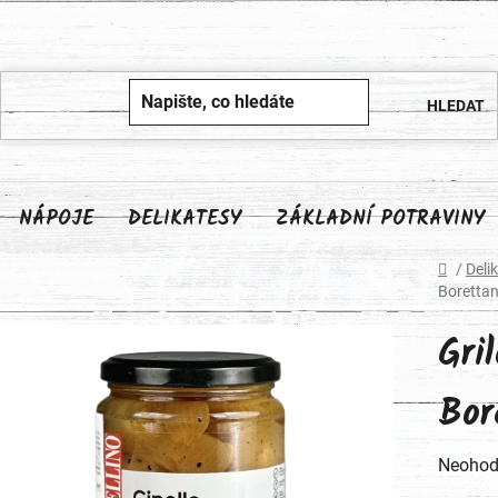
NÁPOJE
DELIKATESY
ZÁKLADNÍ POTRAVINY
Domů
/
Deli
Borettan
Gri
Bor
Průměr
Neohod
hodnoc