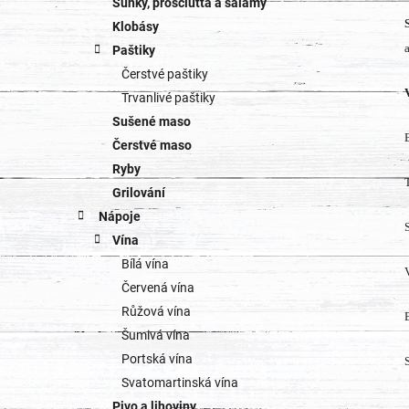
Šunky, prosciutta a salámy
Klobásy
Paštiky
Čerstvé paštiky
Trvanlivé paštiky
Sušené maso
Čerstvé maso
Ryby
Grilování
Nápoje
Vína
Bílá vína
Červená vína
Růžová vína
Šumivá vína
Portská vína
S
Svatomartinská vína
Pivo a lihoviny