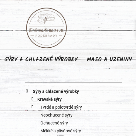
Přejít
na
obsah
SÝRY A CHLAZENÉ VÝROBKY
MASO A UZENINY
P
K
Přeskočit
Sýry a chlazené výrobky
o
kategorie
a
Kravské sýry
Tvrdé a polotvrdé sýry
s
t
Neochucené sýry
e
t
Ochucené sýry
g
Měkké a plísňové sýry
r