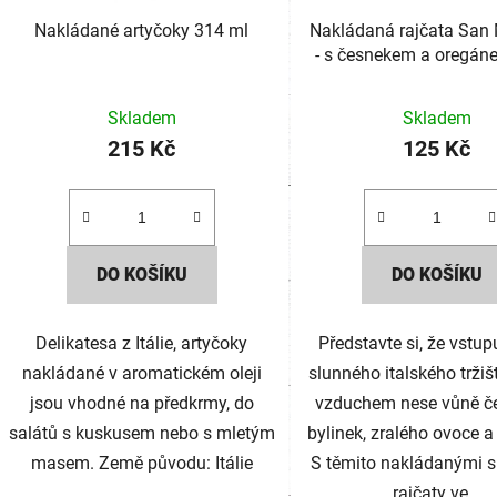
Nakládané artyčoky 314 ml
Nakládaná rajčata San
- s česnekem a oregá
Skladem
Skladem
215 Kč
125 Kč
DO KOŠÍKU
DO KOŠÍKU
Delikatesa z Itálie, artyčoky
Představte si, že vstup
nakládané v aromatickém oleji
slunného italského tržiš
jsou vhodné na předkrmy, do
vzduchem nese vůně č
salátů s kuskusem nebo s mletým
bylinek, zralého ovoce a
masem. Země původu: Itálie
S těmito nakládanými 
rajčaty ve...