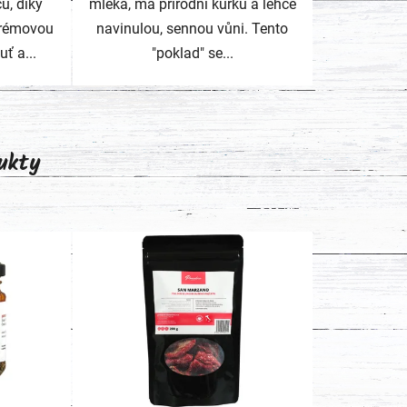
ů, díky
mléka, má přírodní kůrku a lehce
krémovou
navinulou, sennou vůni. Tento
ť a...
"poklad" se...
ukty