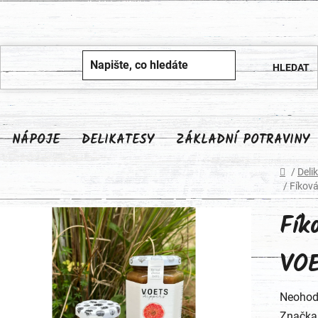
NÁPOJE
DELIKATESY
ZÁKLADNÍ POTRAVINY
Domů
/
Deli
/
Fíkov
Fík
VOE
Průměr
Neohod
hodnoc
Značka