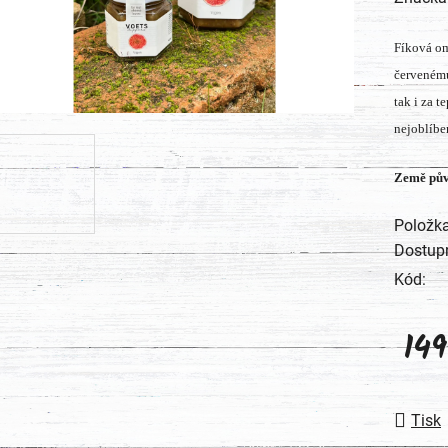
produk
Fíková om
je
červenému
0,0
tak i za t
z
nejoblíbe
5
hvězdič
Země pů
Položk
Dostup
Kód:
14
Měrná
Tisk