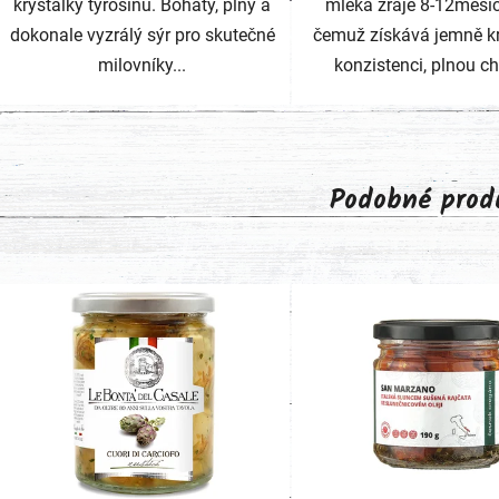
krystalky tyrosinu. Bohatý, plný a
mléka zraje 8-12měsíc
dokonale vyzrálý sýr pro skutečné
čemuž získává jemně 
milovníky...
konzistenci, plnou chu
Podobné prod