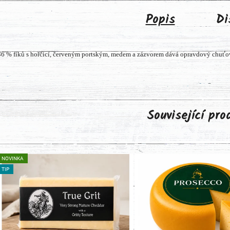
Popis
Di
36 % fíků s hořčicí, červeným portským, medem a zázvorem dává opravdový chuťo
Související pr
NOVINKA
TIP