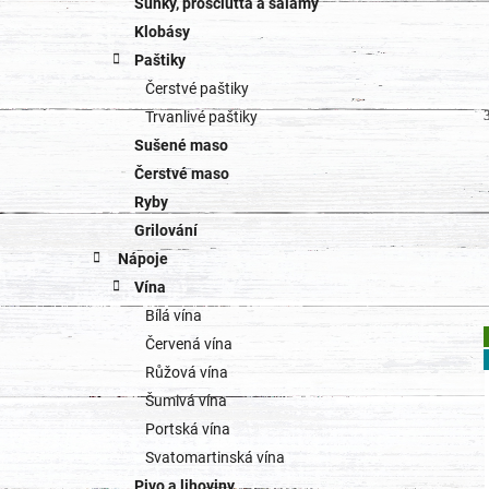
Šunky, prosciutta a salámy
Klobásy
Paštiky
Čerstvé paštiky
Trvanlivé paštiky
Sušené maso
Čerstvé maso
Ryby
Grilování
Nápoje
Vína
Bílá vína
Červená vína
Růžová vína
Šumivá vína
Portská vína
Svatomartinská vína
Pivo a lihoviny