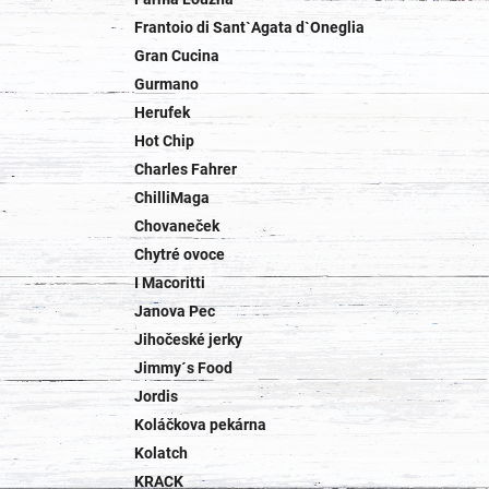
Frantoio di Sant`Agata d`Oneglia
Gran Cucina
Gurmano
Herufek
Hot Chip
Charles Fahrer
ChilliMaga
Chovaneček
Chytré ovoce
I Macoritti
Janova Pec
Jihočeské jerky
Jimmy´s Food
Jordis
Koláčkova pekárna
Kolatch
KRACK