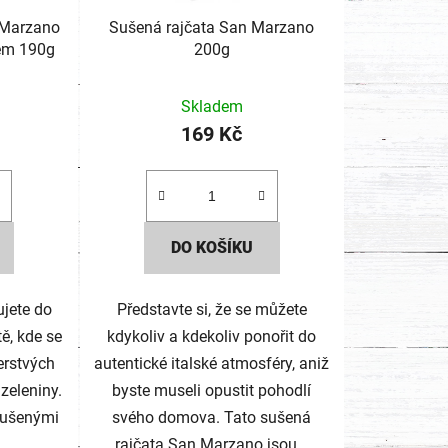
 Marzano
Sušená rajčata San Marzano
nem 190g
200g
Skladem
169 Kč
DO KOŠÍKU
ujete do
Představte si, že se můžete
tě, kde se
kdykoliv a kdekoliv ponořit do
erstvých
autentické italské atmosféry, aniž
 zeleniny.
byste museli opustit pohodlí
sušenými
svého domova. Tato sušená
rajčata San Marzano jsou...