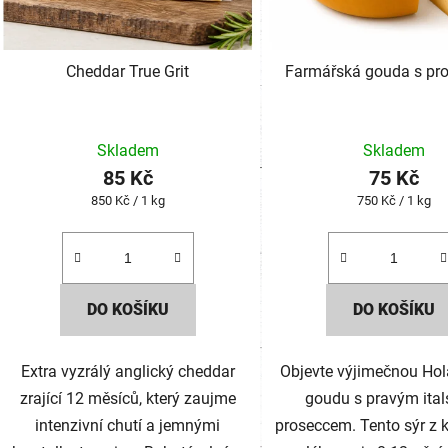
Cheddar True Grit
Farmářská gouda s pr
Skladem
Skladem
85 Kč
75 Kč
Měrná
Měrná
850 Kč / 1 kg
750 Kč / 1 kg
cena:
cena:
DO KOŠÍKU
DO KOŠÍKU
Extra vyzrálý anglický cheddar
Objevte výjimečnou Ho
zrající 12 měsíců, který zaujme
goudu s pravým ita
intenzivní chutí a jemnými
proseccem. Tento sýr z 