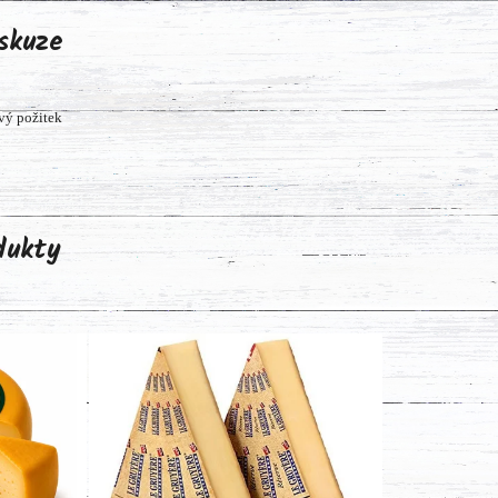
skuze
vý požitek
odukty