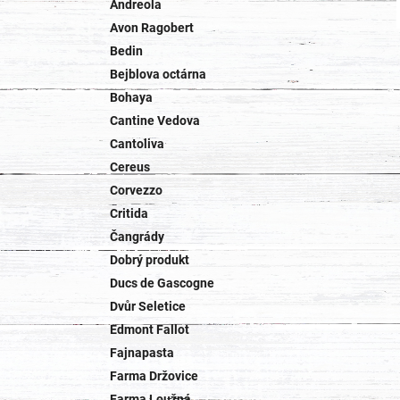
Andreola
Avon Ragobert
Bedin
Bejblova octárna
Bohaya
Cantine Vedova
Cantoliva
Cereus
Corvezzo
Critida
Čangrády
Dobrý produkt
Ducs de Gascogne
Dvůr Seletice
Edmont Fallot
Fajnapasta
Farma Držovice
Farma Loužná