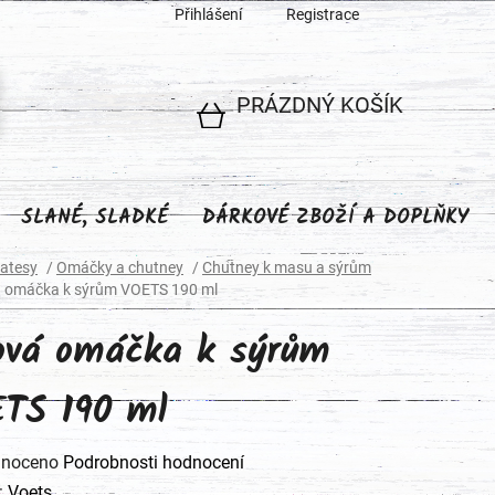
Přihlášení
Registrace
PRÁZDNÝ KOŠÍK
NÁKUPNÍ
KOŠÍK
SLANÉ, SLADKÉ
DÁRKOVÉ ZBOŽÍ A DOPLŇKY
katesy
/
Omáčky a chutney
/
Chutney k masu a sýrům
á omáčka k sýrům VOETS 190 ml
ová omáčka k sýrům
TS 190 ml
né
noceno
Podrobnosti hodnocení
ení
:
Voets