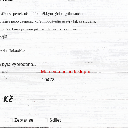
tu
áčka se perfektně hodí k měkkým sýrům, grilovanému
 masu nebo uzenému kuřeti. Podávejte se sýry jak za studena,
epla. Vyzkoušejte sami jaká kombinace se stane vaší
nější.
ek.
vodu
: Holandsko
a byla vyprodána…
nost
Momentálně nedostupné
10478
9 Kč
 cena:
Zeptat se
Sdílet