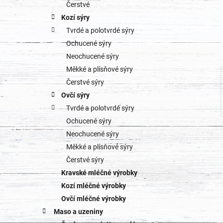
o
Čerstvé
a
Kozí sýry
r
Tvrdé a polotvrdé sýry
n
i
Ochucené sýry
e
n
Neochucené sýry
Měkké a plísňové sýry
í
Čerstvé sýry
p
Ovčí sýry
Tvrdé a polotvrdé sýry
a
Ochucené sýry
n
Neochucené sýry
Měkké a plísňové sýry
e
Čerstvé sýry
l
Kravské mléčné výrobky
Kozí mléčné výrobky
Ovčí mléčné výrobky
Maso a uzeniny