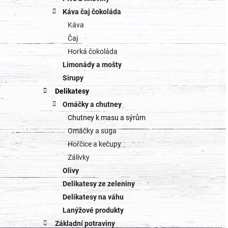
Káva čaj čokoláda
Káva
Čaj
Horká čokoláda
Limonády a mošty
Sirupy
Delikatesy
Omáčky a chutney
Chutney k masu a sýrům
Omáčky a suga
Hořčice a kečupy
Zálivky
Olivy
Delikatesy ze zeleniny
Delikatesy na váhu
Lanýžové produkty
Základní potraviny