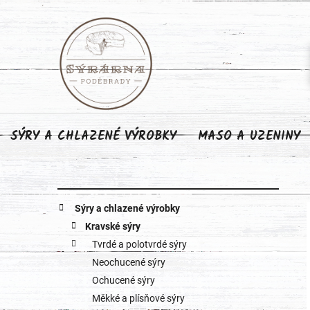
Přejít
na
obsah
SÝRY A CHLAZENÉ VÝROBKY
MASO A UZENINY
P
K
Přeskočit
Sýry a chlazené výrobky
o
kategorie
a
Kravské sýry
Tvrdé a polotvrdé sýry
s
t
Neochucené sýry
e
t
Ochucené sýry
g
Měkké a plísňové sýry
r