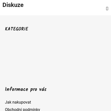
Diskuze
Z
á
KATEGORIE
p
a
t
í
Informace pro vás
Jak nakupovat
Obchodní podmínky