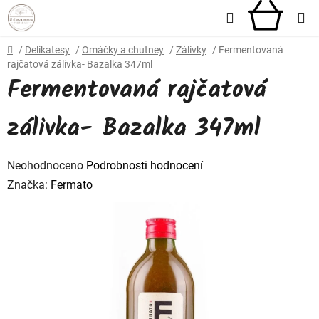
Přejít
Hledat
NÁKU
na
obsah
KOŠÍ
Domů
/
Delikatesy
/
Omáčky a chutney
/
Zálivky
/
Fermentovaná
rajčatová zálivka- Bazalka 347ml
Fermentovaná rajčatová
zálivka- Bazalka 347ml
Průměrné
Neohodnoceno
Podrobnosti hodnocení
hodnocení
Značka:
Fermato
produktu
je
0,0
z
5
hvězdiček.