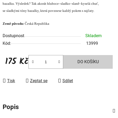
bazalku. Výsledek? Tak akorát hluboce–sladko–slaně–kyselá chuť,
se sladkými tóny bazalky, která povznese každý pokrm s rajčaty.
Země původu:
Česká Republika
Dostupnost
Skladem
Kód:
13999
175 Kč
DO KOŠÍKU
Měrná cena:
Tisk
Zeptat se
Sdílet
Popis