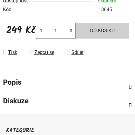
Dostupnost
Skladem
Kód:
13645
249 Kč
DO KOŠÍKU
Měrná cena:
Tisk
Zeptat se
Sdílet
Popis
Diskuze
Z
á
KATEGORIE