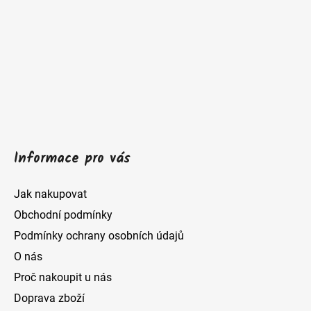
p
a
t
í
Informace pro vás
Jak nakupovat
Obchodní podmínky
Podmínky ochrany osobních údajů
O nás
Proč nakoupit u nás
Doprava zboží