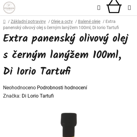
Přejít
Hledat
NÁKU
na
obsah
KOŠÍ
Domů
/
Základní potraviny
/
Oleje a octy
/
Balené oleje
/
Extra
panenský olivový olej s černým lanýžem 100ml, Di Iorio Tartufi
Extra panenský olivový olej
s černým lanýžem 100ml,
Di Iorio Tartufi
Průměrné
Neohodnoceno
Podrobnosti hodnocení
hodnocení
Značka:
Di Lorio Tartufi
produktu
je
0,0
z
5