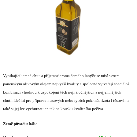
hvězdiček.
Vynikající jemná chuť a příjemné aroma černého lanýže se mísí s extra
panenským olivovým olejem nejvyšší kvality a společně vytvářejí speciální
kombinaci vhodnou k uspokojení těch nejnáročnějších a nejjemnějších
chutí. Ideální pro přípravu masových nebo rybích pokrmů, rizota i těstovin a
také si jej lze vychutnat jen tak na kousku kvalitního pečiva.
Země původu:
Itálie