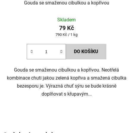
Gouda se smaženou cibulkou a kopřivou
Skladem
79 Kč
Měrná
790 Kč / 1 kg
cena:
DO KOŠÍKU
Gouda se smaženou cibulkou a kopřivou. Neotřelá
kombinace chuti jakou zelená kopřiva a smažená cibulka
bezesporu je. Výrazná chuť sýru se bude krásně
doplňovat s křupavým...