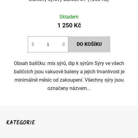
Skladem
1 250 Kč
DO KOŠÍKU
Obsah balíčku: mix sýrů, dip k sýrům Sýry ve všech
balíčcích jsou vakuově baleny a jejich trvanlivost je
minimálně měsíc od zakoupení. Všechny sýry jsou
označeny názvem...
Z
á
KATEGORIE
p