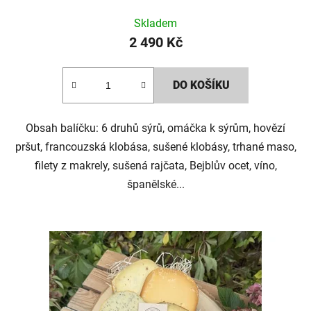
Skladem
2 490 Kč
DO KOŠÍKU
Obsah balíčku: 6 druhů sýrů, omáčka k sýrům, hovězí
pršut, francouzská klobása, sušené klobásy, trhané maso,
filety z makrely, sušená rajčata, Bejblův ocet, víno,
španělské...