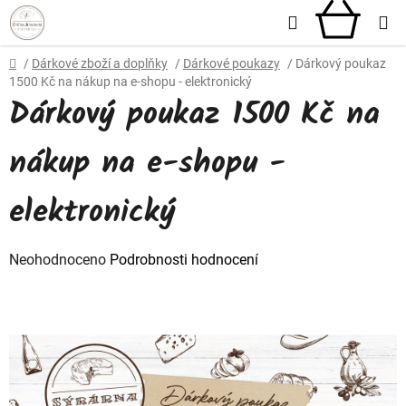
Přejít
Hledat
NÁKU
na
obsah
KOŠÍ
Domů
/
Dárkové zboží a doplňky
/
Dárkové poukazy
/
Dárkový poukaz
1500 Kč na nákup na e-shopu - elektronický
Dárkový poukaz 1500 Kč na
nákup na e-shopu -
elektronický
Průměrné
Neohodnoceno
Podrobnosti hodnocení
hodnocení
produktu
je
0,0
z
5