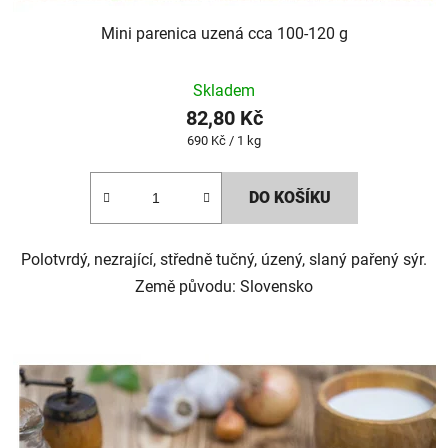
Mini parenica uzená cca 100-120 g
Skladem
82,80 Kč
Měrná
690 Kč / 1 kg
cena:
DO KOŠÍKU
Polotvrdý, nezrající, středně tučný, úzený, slaný pařený sýr.
Země původu: Slovensko