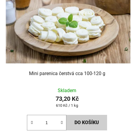
Mini parenica čerstvá cca 100-120 g
Skladem
73,20 Kč
Měrná
610 Kč / 1 kg
cena:
DO KOŠÍKU