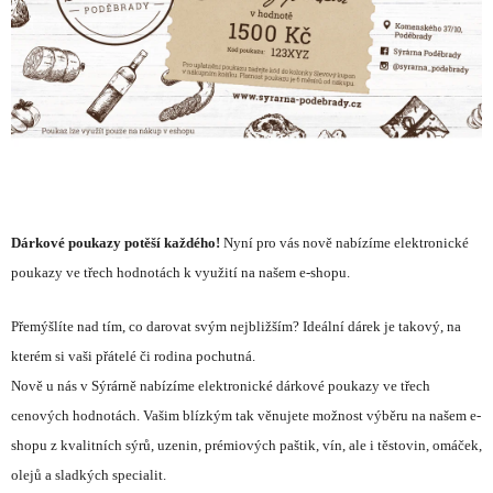
hvězdiček.
Dárkové poukazy potěší každého!
Nyní pro vás nově nabízíme elektronické
poukazy ve třech hodnotách k využití na našem e-shopu.
Přemýšlíte nad tím, co darovat svým nejbližším? Ideální dárek je takový, na
kterém si vaši přátelé či rodina pochutná.
Nově u nás v Sýrárně nabízíme elektronické dárkové poukazy ve třech
cenových hodnotách. Vašim blízkým tak věnujete možnost výběru na našem e-
shopu z kvalitních sýrů, uzenin, prémiových paštik, vín, ale i těstovin, omáček,
olejů a sladkých specialit.