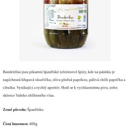
hvězdiček.
Banderillas jsou pikantní španělské zeleninové špízy, kde na párátku je
napíchnutá křupavá okurčička, oliva plněná paprikou, pálivá chilli paprička a
cibulka. Vynikající a rychlý aperitiv. Hodí se k vychlazenému pivu, nebo
sklence Vašeho oblíbeného vína.
Země původu:
Španělsko
Čistá hmotnost:
400g