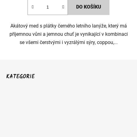
DO KOŠÍKU
Akátový med s plátky černého letního lanýže, který má
příjemnou vůni a jemnou chuť je vynikající v kombinaci
se všemi čerstvými i vyzrálými sýry, coppou,...
Z
á
KATEGORIE
p
a
t
í