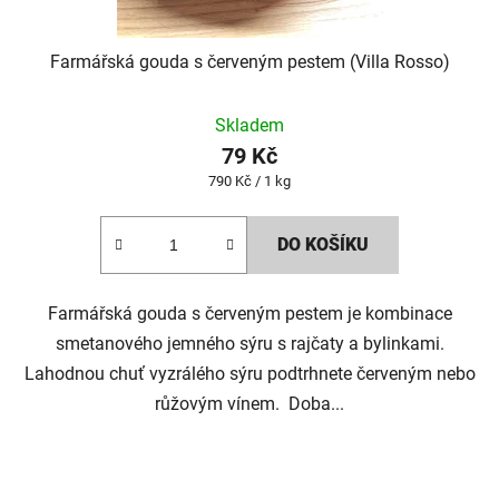
Farmářská gouda s červeným pestem (Villa Rosso)
Skladem
79 Kč
Měrná
790 Kč / 1 kg
cena:
DO KOŠÍKU
Farmářská gouda s červeným pestem je kombinace
smetanového jemného sýru s rajčaty a bylinkami.
Lahodnou chuť vyzrálého sýru podtrhnete červeným nebo
růžovým vínem. Doba...