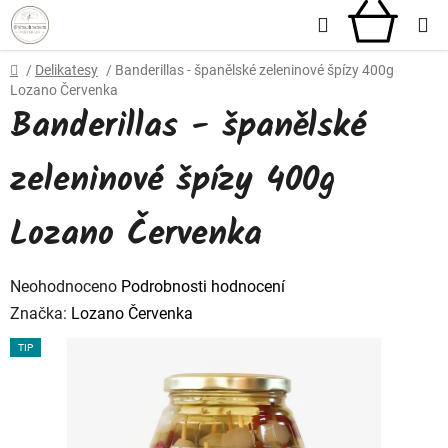
Přejít
Hledat
NÁKU
na
obsah
KOŠÍ
Domů
/
Delikatesy
/
Banderillas - španělské zeleninové špízy 400g
Lozano Červenka
Banderillas - španělské
zeleninové špízy 400g
Lozano Červenka
Průměrné
Neohodnoceno
Podrobnosti hodnocení
hodnocení
Značka:
Lozano Červenka
produktu
TIP
je
0,0
z
5