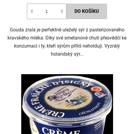
DO KOŠÍKU
Gouda zralá je perfektně uleželý sýr z pasterizovaného
kravského mléka. Díky své smetanové chuti přesvědčí ke
konzumaci i ty, kteří sýrům příliš neholdují. Vyzrálý
holandský sýr...