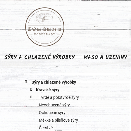
Přejít
na
obsah
SÝRY A CHLAZENÉ VÝROBKY
MASO A UZENINY
P
K
Přeskočit
Sýry a chlazené výrobky
o
kategorie
a
Kravské sýry
Tvrdé a polotvrdé sýry
s
t
Neochucené sýry
e
t
Ochucené sýry
g
Měkké a plísňové sýry
r
o
Čerstvé