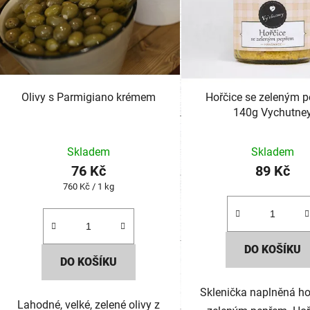
Olivy s Parmigiano krémem
Hořčice se zeleným 
140g Vychutne
Skladem
Skladem
76 Kč
89 Kč
Měrná
760 Kč / 1 kg
cena:
DO KOŠÍKU
DO KOŠÍKU
Sklenička naplněná ho
Lahodné, velké, zelené olivy z