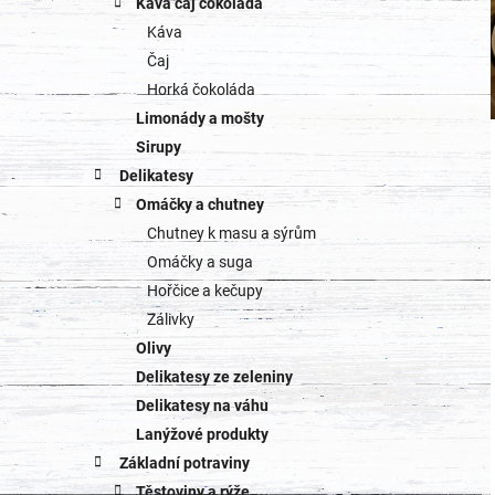
Káva čaj čokoláda
Káva
Čaj
Horká čokoláda
Limonády a mošty
Sirupy
Delikatesy
Omáčky a chutney
Chutney k masu a sýrům
Omáčky a suga
Hořčice a kečupy
Zálivky
Olivy
Delikatesy ze zeleniny
Delikatesy na váhu
Lanýžové produkty
Základní potraviny
Těstoviny a rýže