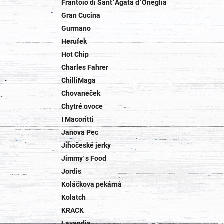
Frantoio di Sant`Agata d`Oneglia
Gran Cucina
Gurmano
Herufek
Hot Chip
Charles Fahrer
ChilliMaga
Chovaneček
Chytré ovoce
I Macoritti
Janova Pec
Jihočeské jerky
Jimmy´s Food
Jordis
Koláčkova pekárna
Kolatch
KRACK
Lavandia