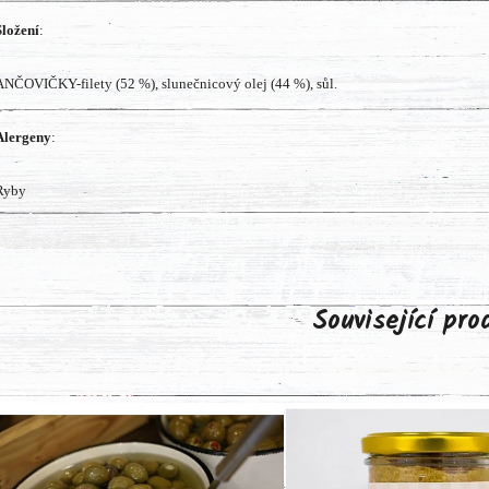
Složení
:
ANČOVIČKY-filety (52 %), slunečnicový olej (44 %), sůl.
Alergeny
:
Ryby
Související pr