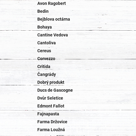
Avon Ragobert
Bedin
Bejblova octárna
Bohaya
Cantine Vedova
Cantoliva
Cereus
Corvezzo
Critida
Čangrády
Dobrý produkt
Ducs de Gascogne
Dvůr Seletice
Edmont Fallot
Fajnapasta
Farma Držovice
Farma Loužná