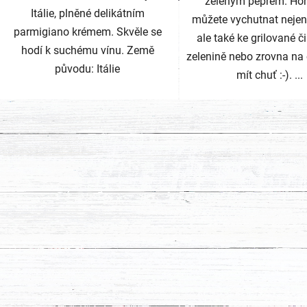
zeleným pepřem. Hořč
Itálie, plněné delikátním
můžete vychutnat nejen
parmigiano krémem. Skvěle se
ale také ke grilované č
hodí k suchému vínu. Země
zelenině nebo zrovna na
původu: Itálie
mít chuť :-). ...