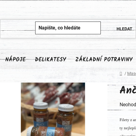
NÁPOJE
DELIKATESY
ZÁKLADNÍ POTRAVINY
Domů
/
Maso
Anč
Průměr
Neohod
hodnoc
Filety z 
produk
ty nejlep
je