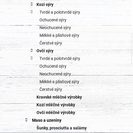
a
Kozí sýry
r
Tvrdé a polotvrdé sýry
n
i
Ochucené sýry
e
n
Neochucené sýry
Měkké a plísňové sýry
í
Čerstvé sýry
p
Ovčí sýry
Tvrdé a polotvrdé sýry
a
Ochucené sýry
n
Neochucené sýry
Měkké a plísňové sýry
e
Čerstvé sýry
l
Kravské mléčné výrobky
Kozí mléčné výrobky
Ovčí mléčné výrobky
Maso a uzeniny
Šunky, prosciutta a salámy