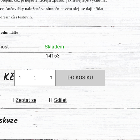
olejem, což je nejautentičtější způsob, jak si nejlépe vychutnat
ice. Ančovičky naložené ve slunečnicovém oleji se dají přidat
 dresinků i těstovin.
ek.
vodu:
Itálie
nost
Skladem
14153
9 Kč
DO KOŠÍKU
 cena:
Zeptat se
Sdílet
skuze