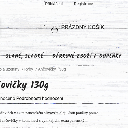
Přihlášení
Registrace
PRÁZDNÝ KOŠÍK
NÁKUPNÍ
KOŠÍK
SLANÉ, SLADKÉ
DÁRKOVÉ ZBOŽÍ A DOPLŇKY
 a uzeniny
/
Ryby
/
Ančovičky 130g
ovičky 130g
né
noceno
Podrobnosti hodnocení
ení
ančoviček v extra panenském olivovém oleji. Jsou použity pouze
tu
ší ančovičky v kombinaci s vynikajícím extra panenským