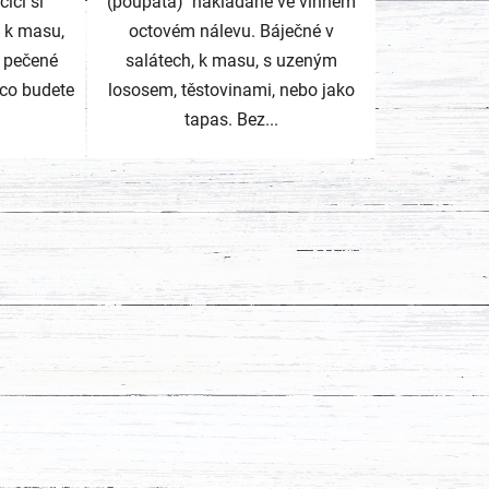
ici si
(poupata) nakládané ve vinném
 k masu,
octovém nálevu. Báječné v
i pečené
salátech, k masu, s uzeným
 co budete
lososem, těstovinami, nebo jako
tapas. Bez...