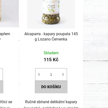
pepřem
Alcaparra - kapary poupata 145
y
g Lozano Červenka
Skladem
115 Kč
DO KOŠÍKU
řčicí se
Ručně sbírané delikátní kapary