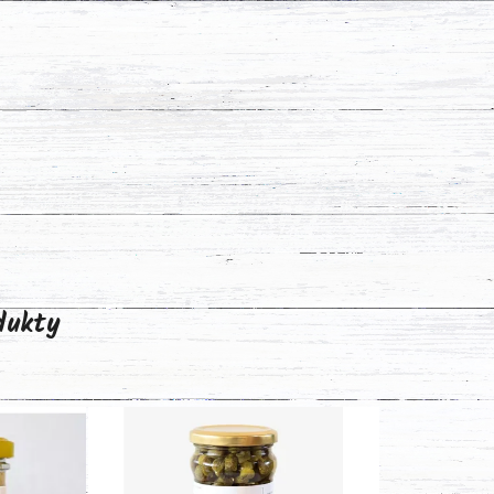
odukty