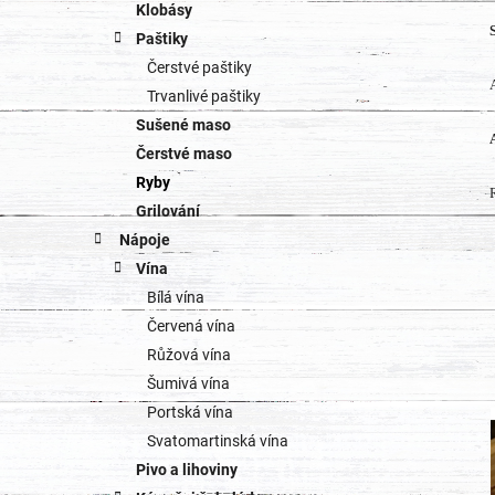
Klobásy
Paštiky
Čerstvé paštiky
Trvanlivé paštiky
Sušené maso
Čerstvé maso
Ryby
Grilování
Nápoje
Vína
Bílá vína
Červená vína
Růžová vína
Šumivá vína
Portská vína
Svatomartinská vína
Pivo a lihoviny