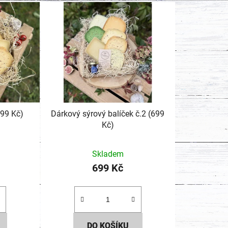
699 Kč)
Dárkový sýrový balíček č.2 (699
Kč)
né
Skladem
ení
699 Kč
tu
DO KOŠÍKU