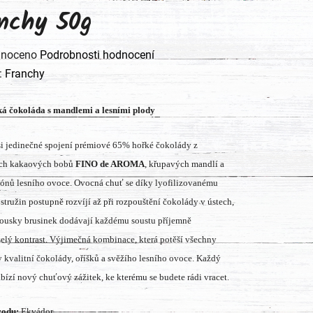
nchy 50g
né
noceno
Podrobnosti hodnocení
ení
:
Franchy
tu
á čokoláda s mandlemi a lesními plody
si jedinečné spojení prémiové 65% hořké čokolády z
ch kakaových bobů
FINO de AROMA
, křupavých mandlí a
ónů lesního ovoce. Ovocná chuť se díky lyofilizovanému
ek.
ostružin postupně rozvíjí až při rozpouštění čokolády v ústech,
ousky brusinek dodávají každému soustu příjemně
elý kontrast. Výjimečná kombinace, která potěší všechny
 kvalitní čokolády, oříšků a svěžího lesního ovoce. Každý
bízí nový chuťový zážitek, ke kterému se budete rádi vracet.
odu:
Ekvádor