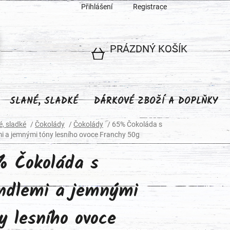
Přihlášení
Registrace
PRÁZDNÝ KOŠÍK
NÁKUPNÍ
KOŠÍK
SLANÉ, SLADKÉ
DÁRKOVÉ ZBOŽÍ A DOPLŇKY
é, sladké
/
Čokolády
/
Čokolády
/
65% Čokoláda s
 a jemnými tóny lesního ovoce Franchy 50g
 Čokoláda s
dlemi a jemnými
y lesního ovoce