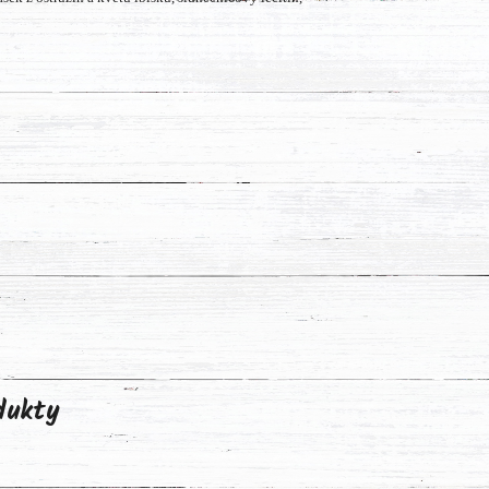
odukty