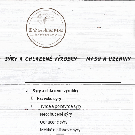
Přejít
na
obsah
SÝRY A CHLAZENÉ VÝROBKY
MASO A UZENINY
P
K
Přeskočit
Sýry a chlazené výrobky
o
kategorie
a
Kravské sýry
Tvrdé a polotvrdé sýry
s
t
Neochucené sýry
e
t
Ochucené sýry
g
Měkké a plísňové sýry
r