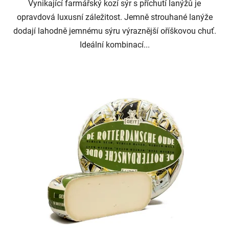
Vynikající farmářský kozí sýr s příchutí lanýžů je
opravdová luxusní záležitost. Jemně strouhané lanýže
dodají lahodně jemnému sýru výraznější oříškovou chuť.
Ideální kombinací...