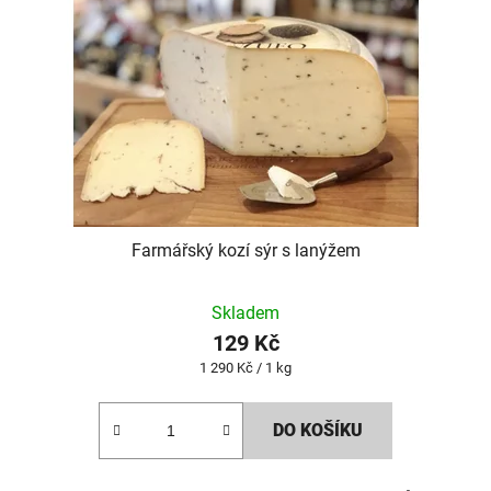
Farmářský kozí sýr s lanýžem
Skladem
129 Kč
Měrná
1 290 Kč / 1 kg
cena:
DO KOŠÍKU