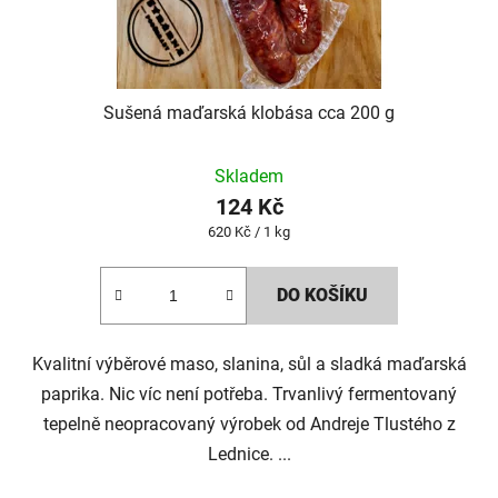
Sušená maďarská klobása cca 200 g
Skladem
124 Kč
Měrná
620 Kč / 1 kg
cena:
DO KOŠÍKU
Kvalitní výběrové maso, slanina, sůl a sladká maďarská
paprika. Nic víc není potřeba. Trvanlivý fermentovaný
tepelně neopracovaný výrobek od Andreje Tlustého z
Lednice. ...