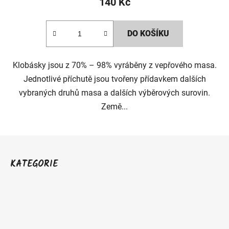
140 Kč
DO KOŠÍKU
Klobásky jsou z 70% – 98% vyráběny z vepřového masa.
Jednotlivé příchutě jsou tvořeny přídavkem dalších
vybraných druhů masa a dalších výběrových surovin.
Země...
Z
á
KATEGORIE
p
a
t