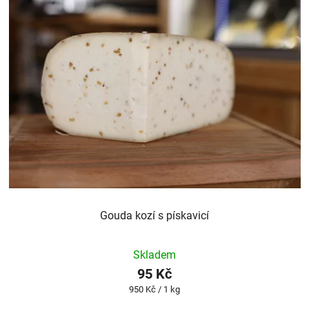
Gouda kozí s pískavicí
Skladem
95 Kč
Měrná
950 Kč / 1 kg
cena: