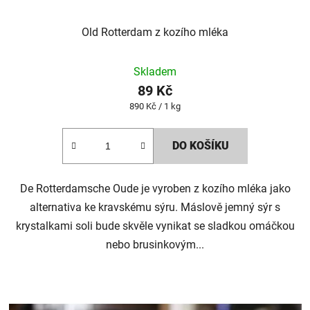
Old Rotterdam z kozího mléka
Skladem
89 Kč
Měrná
890 Kč / 1 kg
cena:
DO KOŠÍKU
De Rotterdamsche Oude je vyroben z kozího mléka jako
alternativa ke kravskému sýru. Máslově jemný sýr s
krystalkami soli bude skvěle vynikat se sladkou omáčkou
nebo brusinkovým...