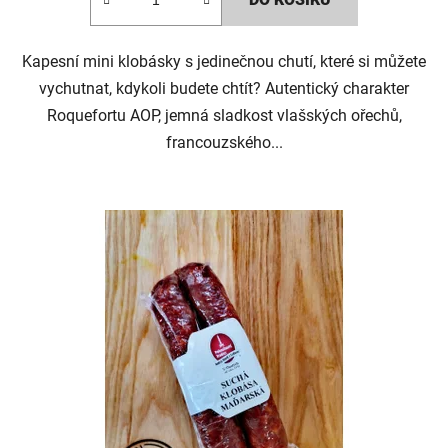
4,0
z
5
Kapesní mini klobásky s jedinečnou chutí, které si můžete
hvězdiček.
vychutnat, kdykoli budete chtít? Autentický charakter
Roquefortu AOP, jemná sladkost vlašských ořechů,
francouzského...