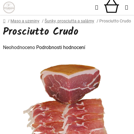
Přejít
Hledat
NÁKU
na
obsah
KOŠÍ
Domů
/
Maso a uzeniny
/
Šunky, prosciutta a salámy
/
Prosciutto Crudo
Prosciutto Crudo
Průměrné
Neohodnoceno
Podrobnosti hodnocení
hodnocení
produktu
je
0,0
z
5
hvězdiček.