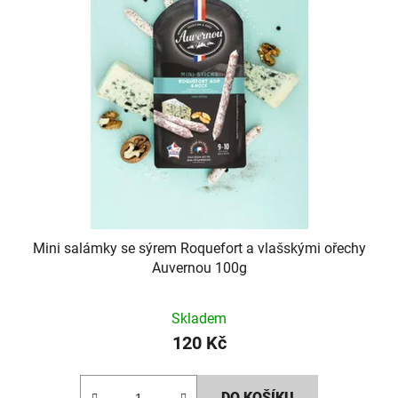
Mini salámky se sýrem Roquefort a vlašskými ořechy
Auvernou 100g
Průměrné
Skladem
hodnocení
120 Kč
produktu
je
DO KOŠÍKU