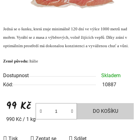
Jedná se o šunku, která zraje minimálně 120 dní ve výšce 1000 metrů nad
mořem. Vyrábí se z masa z výběrových, volně žijících vepřů. Díky zrání v
optimálním prostředí má dokonalou konzistenci a vyváženou chuť a vůni.
Země původu:
Itálie
Dostupnost
Skladem
Kód:
10887
99 Kč
DO KOŠÍKU
Měrná cena:
990 Kč / 1 kg
Tisk
Zeptat se
Sdílet