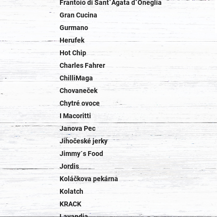
Frantoio di Sant`Agata d`Oneglia
Gran Cucina
Gurmano
Herufek
Hot Chip
Charles Fahrer
ChilliMaga
Chovaneček
Chytré ovoce
I Macoritti
Janova Pec
Jihočeské jerky
Jimmy´s Food
Jordis
Koláčkova pekárna
Kolatch
KRACK
Lavandia