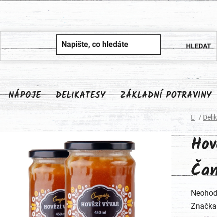
NÁPOJE
DELIKATESY
ZÁKLADNÍ POTRAVINY
Domů
/
Deli
Hov
Čan
Průměr
Neohod
hodnoc
Značka