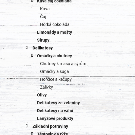
Káva čaj čokoláda
Káva
Čaj
Horká čokoláda
Limonády a mošty
Sirupy
Delikatesy
Omáčky a chutney
Chutney k masu a sýrům
Omáčky a suga
Hořčice a kečupy
Zálivky
Olivy
Delikatesy ze zeleniny
Delikatesy na váhu
Lanýžové produkty
Základní potraviny
Těstoviny a rýže