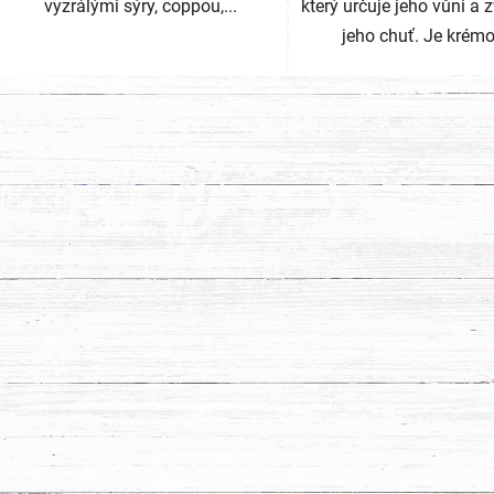
vyzrálými sýry, coppou,...
který určuje jeho vůni a 
jeho chuť. Je krémo