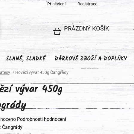
Přihlášení
Registrace
PRÁZDNÝ KOŠÍK
NÁKUPNÍ
KOŠÍK
SLANÉ, SLADKÉ
DÁRKOVÉ ZBOŽÍ A DOPLŇKY
katesy
/
Hovězí vývar 450g Čangrády
ězí vývar 450g
grády
né
noceno
Podrobnosti hodnocení
ení
:
Čangrády