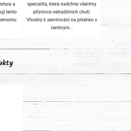
extura a
specialita, která nadchne všechny
ují tento
příznivce netradičních chutí.
Piemontu.
Vhodný k servírování na prkénko s
čerstvým...
ukty