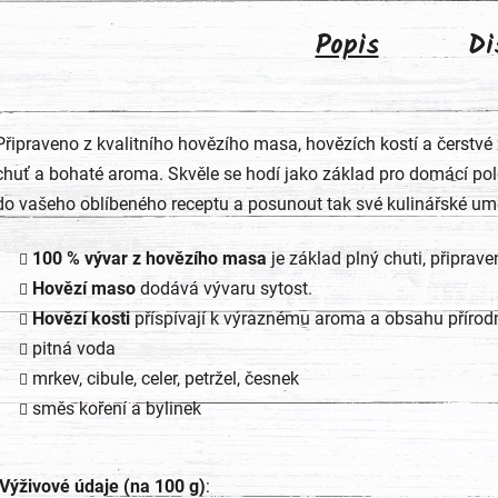
Popis
Di
Připraveno z kvalitního hovězího masa, hovězích kostí a čerstvé
chuť a bohaté aroma. Skvěle se hodí jako základ pro domácí polé
do vašeho oblíbeného receptu a posunout tak své kulinářské umě
100 % vývar z hovězího masa
je základ plný chuti, připrav
Hovězí maso
dodává vývaru sytost.
Hovězí kosti
příspívají k výraznému aroma a obsahu přírod
pitná voda
mrkev, cibule, celer, petržel, česnek
směs koření a bylinek
Výživové údaje (na 100 g)
: