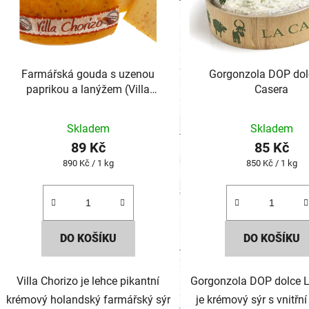
Farmářská gouda s uzenou
Gorgonzola DOP dol
paprikou a lanýžem (Villa
Casera
Chorizo)
Průměr
Skladem
Skladem
hodnoc
89 Kč
85 Kč
produk
Měrná
Měrná
890 Kč / 1 kg
850 Kč / 1 kg
je
cena:
cena:
3,2
z
5
DO KOŠÍKU
DO KOŠÍKU
hvězdič
Villa Chorizo je lehce pikantní
Gorgonzola DOP dolce 
krémový holandský farmářský sýr
je krémový sýr s vnitřn