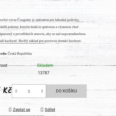
tu
ovězí vývar Čongrády je základem pro lahodné polévky,
další pokrmy, kterým dodá tu správnou a výraznou chuť.
řipravený z prvotřídních surovin, aby se stal nepostradatelnou
ek.
vaší kuchyně. Skvělý základ pro poctivou domácí kuchyni.
odu:
Česká Republika
nost
Skladem
13787
5 Kč
DO KOŠÍKU
 cena:
Zeptat se
Sdílet