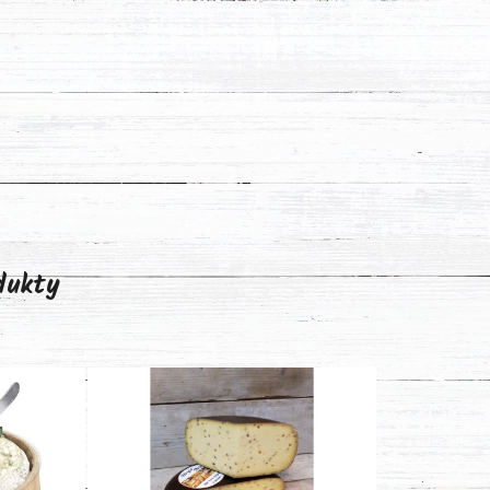
odukty