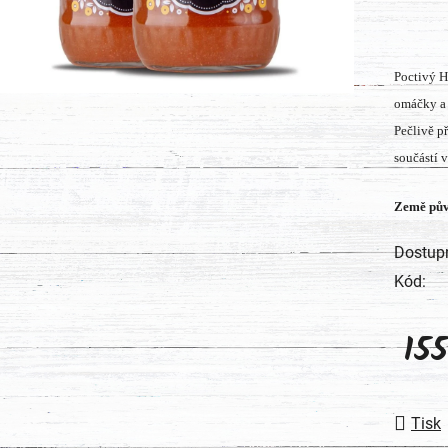
produk
je
0,0
Poctivý H
z
omáčky a 
5
Pečlivě p
hvězdič
součástí 
Země pův
Dostup
Kód:
15
Měrná
Tisk