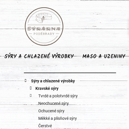
Přejít
na
obsah
SÝRY A CHLAZENÉ VÝROBKY
MASO A UZENINY
P
K
Přeskočit
Sýry a chlazené výrobky
o
kategorie
a
Kravské sýry
Tvrdé a polotvrdé sýry
s
t
Neochucené sýry
e
t
Ochucené sýry
g
Měkké a plísňové sýry
r
o
Čerstvé