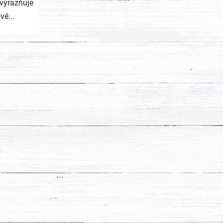
zvýrazňuje
vé...