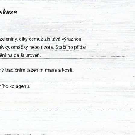
skuze
 zeleniny, díky čemuž získává výraznou
vky, omáčky nebo rizota. Stačí ho přidat
ní na další úroveň.
ený tradičním tažením masa a kostí.
ního kolagenu.