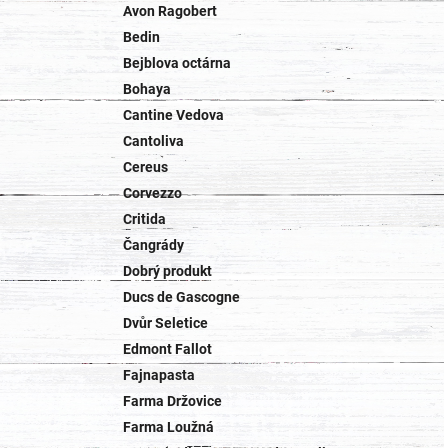
Avon Ragobert
Bedin
Bejblova octárna
Bohaya
Cantine Vedova
Cantoliva
Cereus
Corvezzo
Critida
Čangrády
Dobrý produkt
Ducs de Gascogne
Dvůr Seletice
Edmont Fallot
Fajnapasta
Farma Držovice
Farma Loužná