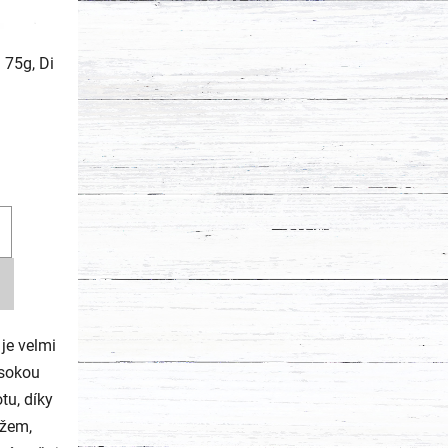
 75g, Di
je velmi
ysokou
u, díky
ýžem,