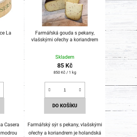
ce La
Farmářská gouda s pekany,
vlašskými ořechy a koriandrem
né
Skladem
ení
85 Kč
tu
Měrná
850 Kč / 1 kg
cena:
DO KOŠÍKU
ek.
La Casera
Farmářský sýr s pekany, vlašskými
í modrou
ořechy a koriandrem je holandská