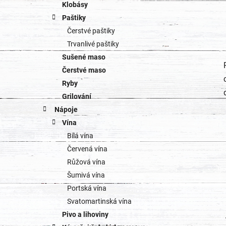
Klobásy
Paštiky
Čerstvé paštiky
Trvanlivé paštiky
Sušené maso
Čerstvé maso
Ryby
Grilování
Nápoje
Vína
Bílá vína
Červená vína
Růžová vína
Šumivá vína
Portská vína
Svatomartinská vína
Pivo a lihoviny