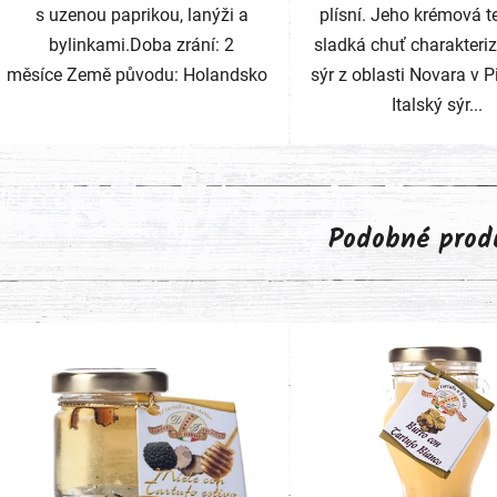
s uzenou paprikou, lanýži a
plísní. Jeho krémová t
bylinkami.Doba zrání: 2
sladká chuť charakteriz
měsíce Země původu: Holandsko
sýr z oblasti Novara v 
Italský sýr...
Podobné prod