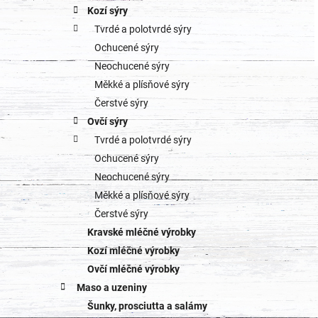
a
Kozí sýry
r
Tvrdé a polotvrdé sýry
n
i
Ochucené sýry
e
n
Neochucené sýry
Měkké a plísňové sýry
í
Čerstvé sýry
p
Ovčí sýry
Tvrdé a polotvrdé sýry
a
Ochucené sýry
n
Neochucené sýry
Měkké a plísňové sýry
e
Čerstvé sýry
l
Kravské mléčné výrobky
Kozí mléčné výrobky
Ovčí mléčné výrobky
Maso a uzeniny
Šunky, prosciutta a salámy