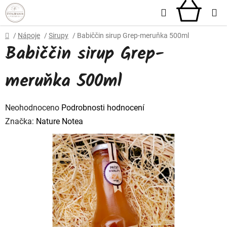
Přejít
Hledat
NÁKU
na
obsah
KOŠÍ
Domů
/
Nápoje
/
Sirupy
/
Babiččin sirup Grep-meruňka 500ml
Babiččin sirup Grep-
meruňka 500ml
Průměrné
Neohodnoceno
Podrobnosti hodnocení
hodnocení
Značka:
Nature Notea
produktu
je
0,0
z
5
hvězdiček.