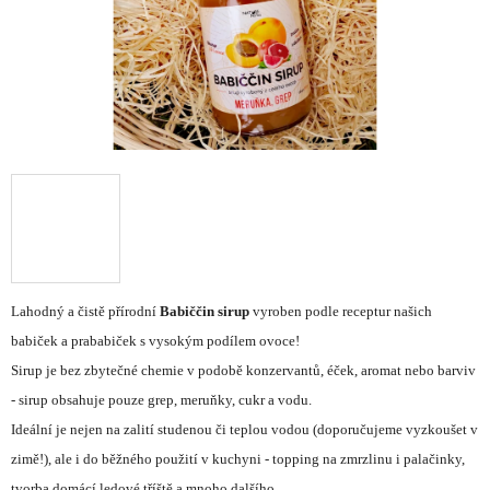
Lahodný a čistě přírodní
Babiččin sirup
vyroben podle receptur našich
babiček a prababiček s vysokým podílem ovoce!
Sirup je bez zbytečné chemie v podobě konzervantů, éček, aromat nebo barviv
- sirup obsahuje pouze grep, meruňky, cukr a vodu.
Ideální je nejen na zalití studenou či teplou vodou (doporučujeme vyzkoušet v
zimě!), ale i do běžného použití v kuchyni - topping na zmrzlinu i palačinky,
tvorba domácí ledové tříště a mnoho dalšího.