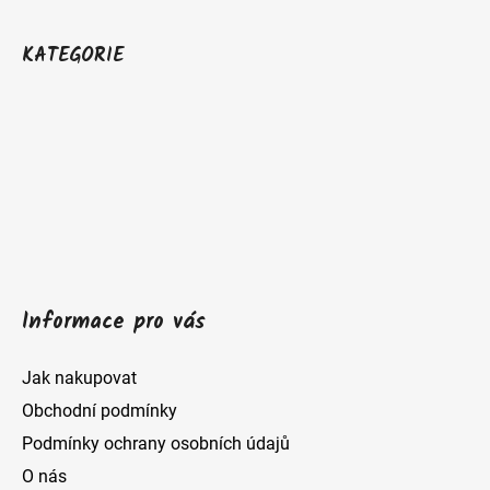
Z
á
KATEGORIE
p
a
t
í
Informace pro vás
Jak nakupovat
Obchodní podmínky
Podmínky ochrany osobních údajů
O nás